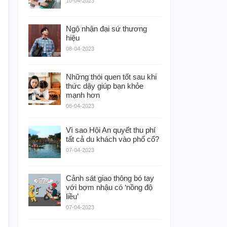
10-04-2023
Ngộ nhận đại sứ thương
hiệu
08-04-2023
Những thói quen tốt sau khi
thức dậy giúp bạn khỏe
mạnh hơn
08-04-2023
Vì sao Hội An quyết thu phí
tất cả du khách vào phố cổ?
07-04-2023
Cảnh sát giao thông bó tay
với bợm nhậu có ‘nồng độ
liều’
07-04-2023