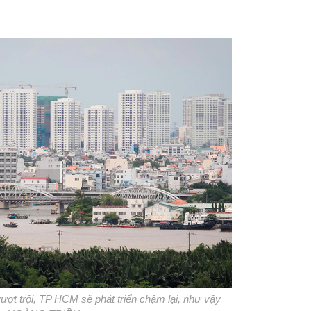
ợt trội, TP HCM sẽ phát triển chậm lại, như vậy