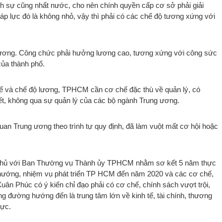
 sự cũng nhất nước, cho nên chính quyền cấp cơ sở phải giải
áp lực đó là không nhỏ, vậy thì phải có các chế độ tương xứng với
 lương. Công chức phải hưởng lương cao, tương xứng với công sức
của thành phố.
chế và chế độ lương, TPHCM cần cơ chế đặc thù về quản lý, có
ết, không qua sự quản lý của các bộ ngành Trung ương.
uan Trung ương theo trình tự quy định, đã làm vuột mất cơ hội hoặc
 phủ với Ban Thường vụ Thành ủy TPHCM nhằm sơ kết 5 năm thực
 hướng, nhiệm vụ phát triển TP HCM đến năm 2020 và các cơ chế,
ân Phúc có ý kiến chỉ đạo phải có cơ chế, chính sách vượt trội,
đường hướng đến là trung tâm lớn về kinh tế, tài chính, thương
vực.