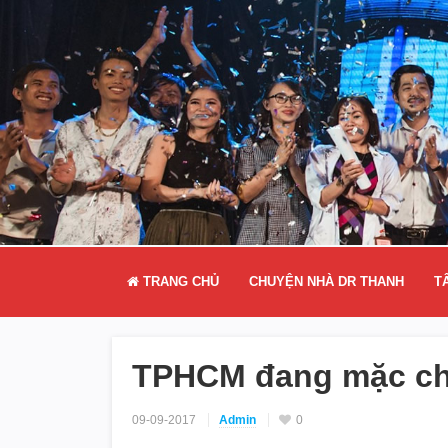
TRANG CHỦ
CHUYỆN NHÀ DR THANH
T
TPHCM đang mặc chi
09-09-2017
Admin
0