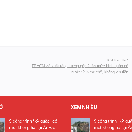
BÀI KẾ TIẾP
TPHCM đề xuất tăng lương gấp 2 lần mức bình quân cả
nước: Xin cơ chế, không xin tiền
ỚI
XEM NHIỀU
9 công trình “kỳ quặc” có
9 công trình “kỳ qu
một không hai tại Ấn Độ
một không hai tại Ấ