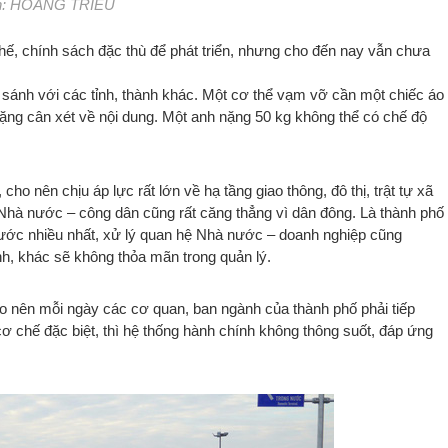
nh: HOÀNG TRIỀU
, chính sách đặc thù để phát triển, nhưng cho đến nay vẫn chưa
ánh với các tỉnh, thành khác. Một cơ thể vạm vỡ cần một chiếc áo
nặng cân xét về nội dung. Một anh nặng 50 kg không thể có chế độ
ho nên chịu áp lực rất lớn về hạ tầng giao thông, đô thị, trật tự xã
ệ Nhà nước – công dân cũng rất căng thẳng vì dân đông. Là thành phố
 nước nhiều nhất, xử lý quan hệ Nhà nước – doanh nghiệp cũng
nh, khác sẽ không thỏa mãn trong quản lý.
 nên mỗi ngày các cơ quan, ban ngành của thành phố phải tiếp
ơ chế đặc biệt, thì hệ thống hành chính không thông suốt, đáp ứng