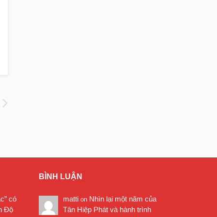
BÌNH LUẬN
ặc” có
matti
Nhìn lại một năm của
on
n Độ
Tân Hiệp Phát và hành trình