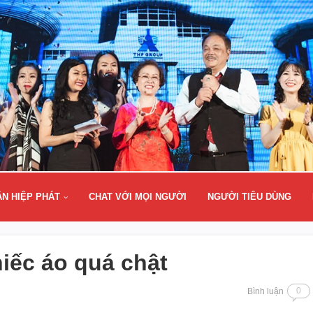
ÂN HIỆP PHÁT
CHAT VỚI MỌI NGƯỜI
NGƯỜI TIÊU DÙNG
ếc áo quá chật
0
Bình luận