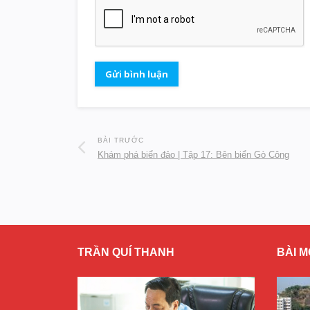
BÀI TRƯỚC
Khám phá biển đảo | Tập 17: Bên biển Gò Công
TRẦN QUÍ THANH
BÀI M