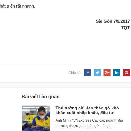
t triển rất nhanh.
Sài Gòn 7/9/2017
TQT
Chia sẻ:
Bài viết liên quan
Thủ tướng chỉ đạo tháo gỡ khó
khăn xuất nhập khẩu, đầu tư
Anh Minh / VNExpress Các cấp ngành, địa
phương được giao tháo gỡ thủ tục…