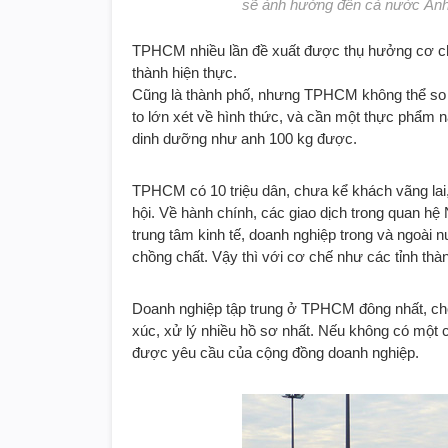
sẽ ảnh hưởng đến cả nước Ả
TPHCM nhiều lần đề xuất được thụ hưởng cơ chế
thành hiện thực.
Cũng là thành phố, nhưng TPHCM không thể so s
to lớn xét về hình thức, và cần một thực phẩm 
dinh dưỡng như anh 100 kg được.
TPHCM có 10 triệu dân, chưa kể khách vãng lai, c
hội. Về hành chính, các giao dịch trong quan h
trung tâm kinh tế, doanh nghiệp trong và ngoài
chồng chất. Vậy thì với cơ chế như các tỉnh thà
Doanh nghiệp tập trung ở TPHCM đông nhất, cho
xúc, xử lý nhiều hồ sơ nhất. Nếu không có một c
được yêu cầu của cộng đồng doanh nghiệp.