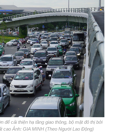
để cải thiện hạ tầng giao thông, bộ mặt đô thị bởi
rất cao Ảnh: GIA MINH (Theo Người Lao Động)