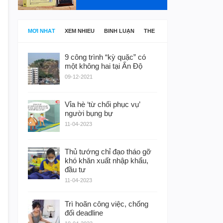
MỚI NHẤT
XEM NHIỀU
BÌNH LUẬN
THẺ
9 công trình “kỳ quặc” có
một không hai tại Ấn Độ
09-12-2021
Vỉa hè ‘từ chối phục vụ’
người bụng bự
11-04-2023
Thủ tướng chỉ đạo tháo gỡ
khó khăn xuất nhập khẩu,
đầu tư
11-04-2023
Trì hoãn công việc, chống
đối deadline