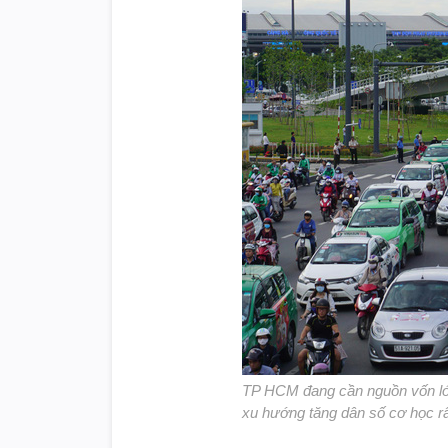
TP HCM đang cần nguồn vốn lớn 
xu hướng tăng dân số cơ học 