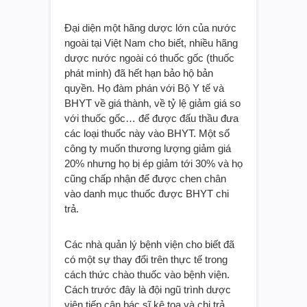
Đại diện một hãng dược lớn của nước
ngoài tại Việt Nam cho biết, nhiều hãng
dược nước ngoài có thuốc gốc (thuốc
phát minh) đã hết hạn bảo hộ bản
quyền. Họ đàm phán với Bộ Y tế và
BHYT về giá thành, về tỷ lệ giảm giá so
với thuốc gốc… để được đấu thầu đưa
các loại thuốc này vào BHYT. Một số
công ty muốn thương lượng giảm giá
20% nhưng họ bị ép giảm tới 30% và họ
cũng chấp nhận để được chen chân
vào danh mục thuốc được BHYT chi
trả.
Các nhà quản lý bệnh viện cho biết đã
có một sự thay đổi trên thực tế trong
cách thức chào thuốc vào bệnh viện.
Cách trước đây là đội ngũ trình dược
viên tiếp cận bác sĩ kê toa và chi trả