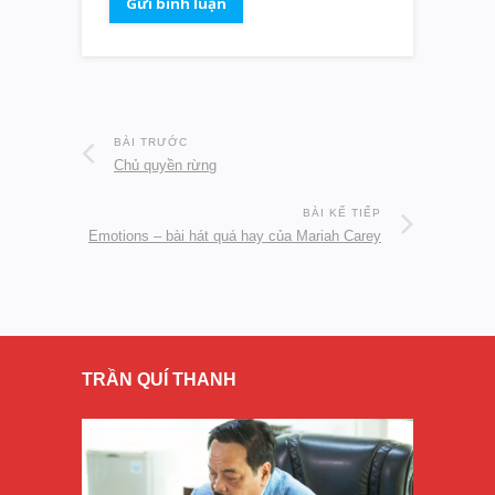
BÀI TRƯỚC
Chủ quyền rừng
BÀI KẾ TIẾP
Emotions – bài hát quá hay của Mariah Carey
TRẦN QUÍ THANH