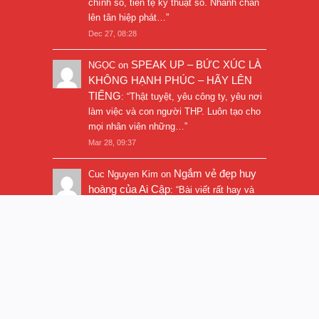
chính số, tiền tệ kỹ thuật số. Nhanh chân
lên tân hiệp phát…
”
Dec 27, 08:28
SPEAK UP – BỨC XÚC LÀ
NGỌC
on
KHÔNG HẠNH PHÚC – HÃY LÊN
TIẾNG
: “
Thật tuyệt, yêu công ty, yêu nơi
làm việc và con người THP. Luôn tạo cho
mọi nhân viên những…
”
Mar 28, 09:37
Ngắm vẻ đẹp huy
Cuc Nguyen Kim
on
hoàng của Ai Cập
: “
Bài viết rất hay và
hình ảnh rất đẹp. Thanks!
”
Nov 5, 16:47
© 2017
Trần Quí Thanh