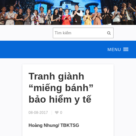
MENU
Tranh giành
“miếng bánh”
bảo hiểm y tế
08-08-2017
0
Hoàng Nhung/ TBKTSG