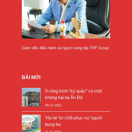
Giám đốc điều hành và người sáng lập THP Group
BÀI MỚI
9 công trình “kỳ quặc” có một
không hai tại Ấn Độ
09-12-2021
Vỉa hè ‘từ chối phục vụ’ người
bụng bự
11-04-2023