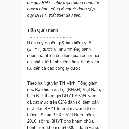
coi quỹ BHYT như một miếng bánh thì
người bệnh, cũng là người đóng góp
quỹ BHYT, thất thiệt đầu tiên.
Trần Quí Thanh
…………………………..
Hiện nay nguồn quỹ bảo hiểm y tế
(BHYT) được ví như “miếng bánh”
ngon mà nhiều bên liên quan đều muốn
dự phần, từ bệnh viện công, bệnh viện
tư, đến cả các công ty dược.
Theo bà Nguyễn Thị Minh, Tổng giám
đốc Bảo hiểm xã hội (BHXH) Việt Nam,
hiện tỷ lệ tham gia BHYT ở Việt Nam
đã đạt mức trên 82% dân số, tiệm cận
đích đến BHYT toàn dân. Cũng theo
thống kê của BHXH Việt Nam, năm
2016, số thu BHYT cho khám chữa
bệnh ước khoảng 64.000 tỉ đồng và số