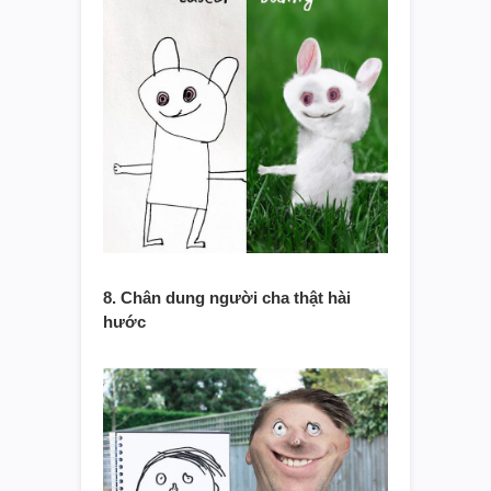
8. Chân dung người cha thật hài
hước