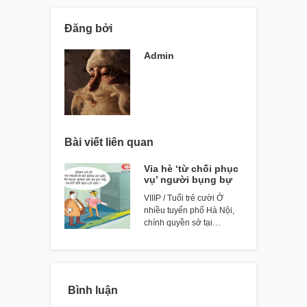
Đăng bởi
Admin
Bài viết liên quan
Vỉa hè ‘từ chối phục
vụ’ người bụng bự
VIIIP / Tuổi trẻ cười Ở
nhiều tuyến phố Hà Nội,
chính quyền sở tại…
Bình luận