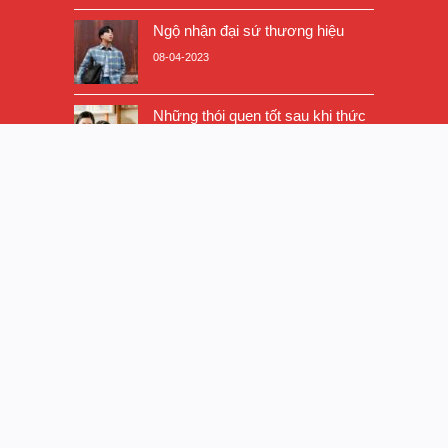
Ngộ nhận đại sứ thương hiệu
08-04-2023
Những thói quen tốt sau khi thức
dậy giúp bạn khỏe mạnh hơn
08-04-2023
XEM NHIỀU
9 công trình “kỳ quặc” có một
không hai tại Ấn Độ
09-12-2021
Tiếng hát ca sĩ hàng đầu Nhật
Bản: Akina Nakamori – What
Happened To Her?