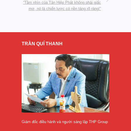
“Tầm nhìn của Tân Hiệp Phát không phải giấc
mơ, nó là chiến lược có nền tảng rõ ràng!”
TRẦN QUÍ THANH
Giám đốc điều hành và người sáng lập THP Group