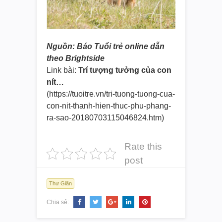
Nguồn: Báo Tuổi trẻ online dẫn
theo Brightside
Link bài:
Trí tượng tưởng của con
nít…
(https://tuoitre.vn/tri-tuong-t
uong-cua-
con-nit-thanh-hien-th
uc-phu-phang-
ra-sao-2018070311
5046824.htm)
Rate this
post
Thư Giãn
Chia sẻ: