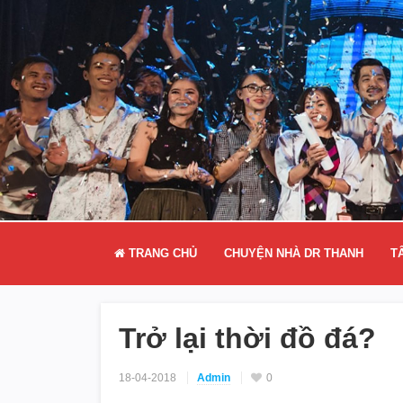
TRANG CHỦ
CHUYỆN NHÀ DR THANH
T
Trở lại thời đồ đá?
18-04-2018
Admin
0