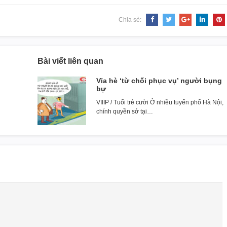
Chia sẻ:
Bài viết liên quan
Vỉa hè ‘từ chối phục vụ’ người bụng
bự
VIIIP / Tuổi trẻ cười Ở nhiều tuyến phố Hà Nội,
chính quyền sở tại…