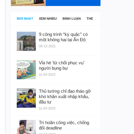
MỚI NHẤT
XEM NHIỀU
BÌNH LUẬN
THẺ
9 công trình “kỳ quặc” có
một không hai tại Ấn Độ
09-12-2021
Vỉa hè ‘từ chối phục vụ’
người bụng bự
11-04-2023
Thủ tướng chỉ đạo tháo gỡ
khó khăn xuất nhập khẩu,
đầu tư
11-04-2023
Trì hoãn công việc, chống
đối deadline