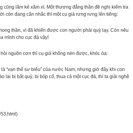
g cũng lắm kẻ xầm xì. Một thượng đẳng thần đề nghị kiểm tra
ời còn đang cân nhắc thì một cụ già rưng rưng lên tiếng:
phong thần, vì đã khiến được con người phải quỳ lạy. Còn nếu
ủa mình cho cục đá vậy!
 hỏi nguồn cơn thì cụ già không nén được, khóc òa:
 là “vạn thế sư biểu” của nước Nam, nhưng giờ đây khi con
o lại bị bắt quỳ, bị bóp cổ, thua cả một cục đá, thì ta giải nghệ
953.html)