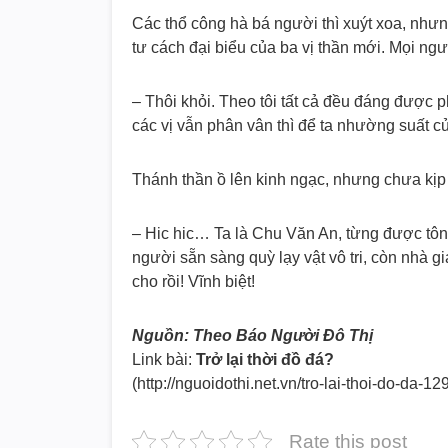
Các thổ công hà bá người thì xuýt xoa, nhưn
tư cách đại biểu của ba vị thần mới. Mọi ngư
– Thôi khỏi. Theo tôi tất cả đều đáng được 
các vị vẫn phân vân thì để ta nhường suất c
Thánh thần ồ lên kinh ngạc, nhưng chưa kịp
– Hic hic… Ta là Chu Văn An, từng được tôn
người sẵn sàng quỳ lạy vật vô tri, còn nhà giá
cho rồi! Vĩnh biệt!
Nguồn: Theo Báo Người Đô Thị
Link bài:
Trở lại thời đồ đá?
(http://nguoidothi.net.vn/tro-l
ai-thoi-do-da-12
Rate this post