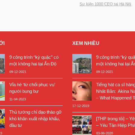
Sự kiện 1000 CEO tại Hà Nội
ỚI
XEM NHIỀU
9 công trình “kỳ quặc” có
9 công trình “kỳ qu
một không hai tại Ấn Độ
một không hai tại Ấ
09-12-2021
09-12-2021
Vỉa hè ‘từ chối phục vụ’
Tiếng hát ca sĩ hàn
người bụng bự
Nhật Bản: Akina N
– What Happened T
11-04-2023
17-12-2019
Thủ tướng chỉ đạo tháo gỡ
khó khăn xuất nhập khẩu,
[THP trong tôi] – Y
đầu tư
– Yêu Tân Hiệp Phá
23
03-06-2020