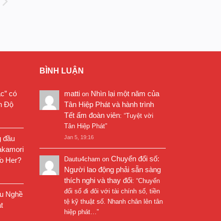
BÌNH LUẬN
ặc” có
matti
Nhìn lại một năm của
on
n Độ
Tân Hiệp Phát và hành trình
Tết ấm đoàn viên
: “
Tuyệt vời
Tân Hiệp Phát
”
g đầu
Jan 5, 19:16
akamori
Chuyển đổi số:
Dautu4cham
on
o Her?
Người lao động phải sẵn sàng
thích nghi và thay đổi
: “
Chuyển
đổi số đi đôi với tài chính số, tiền
êu Nghề
tệ kỹ thuật số. Nhanh chân lên tân
t
hiệp phát…
”