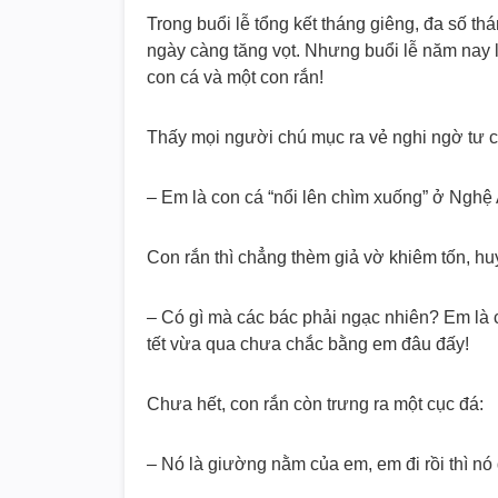
Trong buổi lễ tổng kết tháng giêng, đa số t
ngày càng tăng vọt. Nhưng buổi lễ năm nay lạ
con cá và một con rắn!
Thấy mọi người chú mục ra vẻ nghi ngờ tư c
– Em là con cá “nổi lên chìm xuống” ở Ngh
Con rắn thì chẳng thèm giả vờ khiêm tốn, hu
– Có gì mà các bác phải ngạc nhiên? Em là
tết vừa qua chưa chắc bằng em đâu đấy!
Chưa hết, con rắn còn trưng ra một cục đá:
– Nó là giường nằm của em, em đi rồi thì n