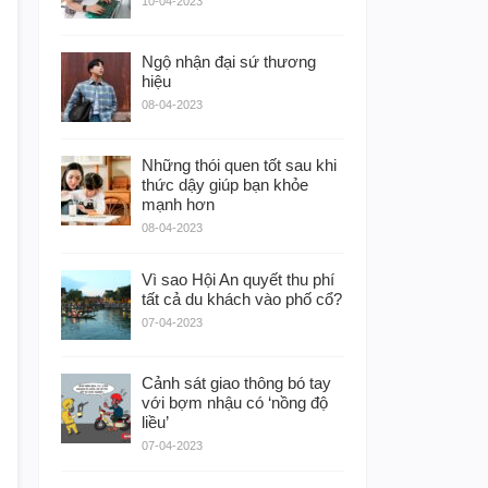
10-04-2023
Ngộ nhận đại sứ thương
hiệu
08-04-2023
Những thói quen tốt sau khi
thức dậy giúp bạn khỏe
mạnh hơn
08-04-2023
Vì sao Hội An quyết thu phí
tất cả du khách vào phố cổ?
07-04-2023
Cảnh sát giao thông bó tay
với bợm nhậu có ‘nồng độ
liều’
07-04-2023