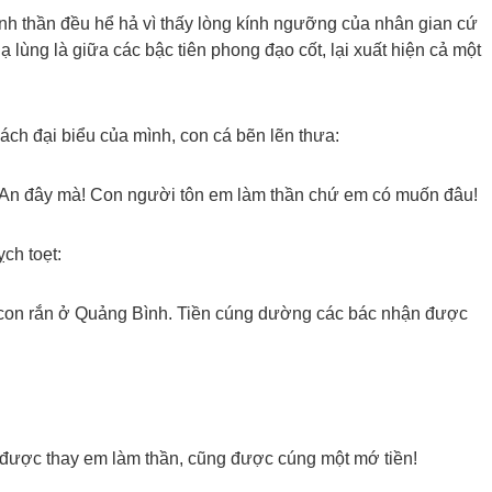
hánh thần đều hể hả vì thấy lòng kính ngưỡng của nhân gian cứ
 lùng là giữa các bậc tiên phong đạo cốt, lại xuất hiện cả một
ách đại biểu của mình, con cá bẽn lẽn thưa:
ệ An đây mà! Con người tôn em làm thần chứ em có muốn đâu!
ỵch toẹt:
 con rắn ở Quảng Bình. Tiền cúng dường các bác nhận được
ó được thay em làm thần, cũng được cúng một mớ tiền!