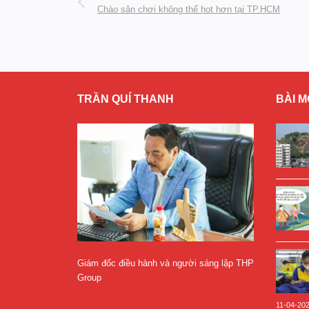
Chào sân chơi không thể hot hơn tại TP.HCM
TRẦN QUÍ THANH
BÀI M
Giám đốc điều hành và người sáng lập THP
Group
11-04-20