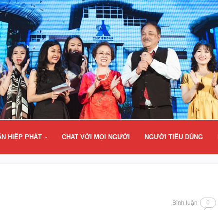
ÂN HIỆP PHÁT
CHAT VỚI MỌI NGƯỜI
NGƯỜI TIÊU DÙNG
0
Bình luận