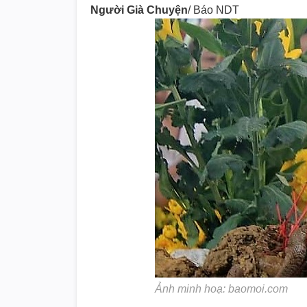
Người Già Chuyện
/ Báo NDT
Ảnh minh hoạ: baomoi.com