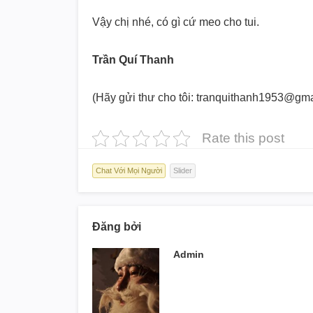
Vậy chị nhé, có gì cứ meo cho tui.
Trần Quí Thanh
(Hãy gửi thư cho tôi: tranquithanh1953@gma
Rate this post
Chat Với Mọi Người
Slider
Đăng bởi
Admin