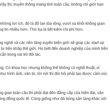
y thì, truyền thông mang tính toàn cầu, không chỉ giới hạn
hững lợi ích, đó là độ lan tỏa rộng, vượt xa khỏi không gian
g tin nhiều hơn. Thứ ba là tiết kiệm chi phí hơn.
g nghệ và các nền tảng xuyên biên giới sẽ giúp các start up
 tư trên khắp thế giới. Họ biết đến doanh nghiệp của mình trên
n trong vai trò đối tác.
hông. Có khoa học nhưng không thể không có nghệ thuật, vì
ư hình ảnh, văn từ, lời nói thì đòi hỏi phải tạo được cảm xúc
ông gian toàn cầu thì phải đạt đến đẳng cấp của hiện đại, văn
 cộng đồng quốc tế. Cũng giống như đá bóng sân làng khác với