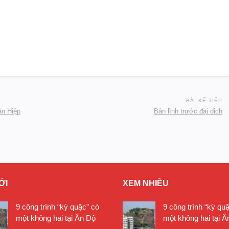
BÀI KẾ TIẾP
ân Hiệp
Bản lĩnh trước đại dịch
ỚI
XEM NHIỀU
9 công trình “kỳ quặc” có
9 công trình “kỳ qu
một không hai tại Ấn Độ
một không hai tại Ấ