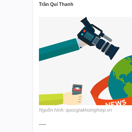
Trần Quí Thanh
Nguồn hình: quocgiakhoinghiep.vn
—–