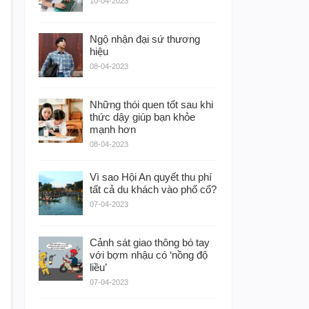
10-04-2023
Ngộ nhận đại sứ thương
hiệu
08-04-2023
Những thói quen tốt sau khi
thức dậy giúp bạn khỏe
mạnh hơn
08-04-2023
Vì sao Hội An quyết thu phí
tất cả du khách vào phố cổ?
07-04-2023
Cảnh sát giao thông bó tay
với bợm nhậu có ‘nồng độ
liều’
07-04-2023