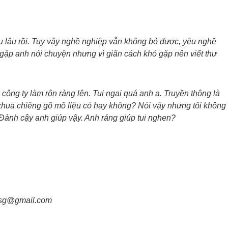
ưu lâu rồi. Tuy vậy nghề nghiệp vẫn không bỏ được, yêu nghề
gặp anh nói chuyện nhưng vì giãn cách khó gặp nên viết thư
công ty làm rộn ràng lên. Tui ngại quá anh ạ. Truyền thông là
 khua chiêng gõ mõ liệu có hay không? Nói vậy nhưng tôi không
. Đành cậy anh giúp vậy. Anh ráng giúp tui nghen?
_sg@gmail.com