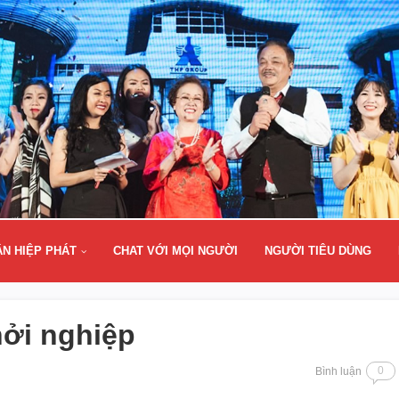
ÂN HIỆP PHÁT
CHAT VỚI MỌI NGƯỜI
NGƯỜI TIÊU DÙNG
hởi nghiệp
0
Bình luận