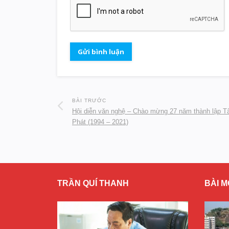
BÀI TRƯỚC
Hội diễn văn nghệ – Chào mừng 27 năm thành lập T
Phát (1994 – 2021)
TRẦN QUÍ THANH
BÀI M