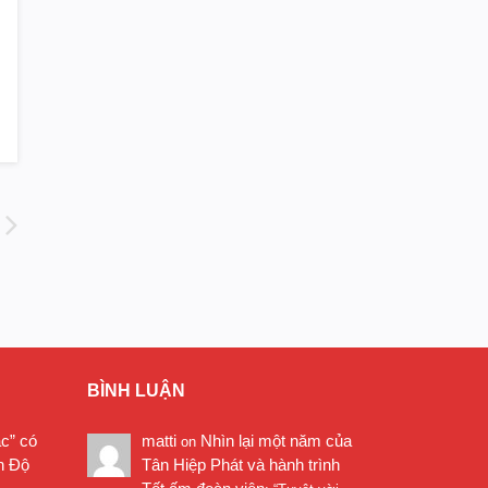
BÌNH LUẬN
ặc” có
matti
Nhìn lại một năm của
on
n Độ
Tân Hiệp Phát và hành trình