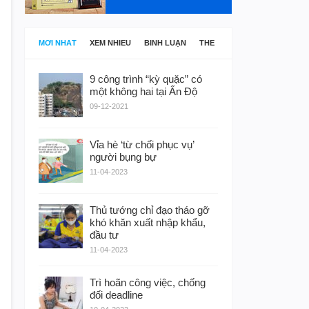
MỚI NHẤT
XEM NHIỀU
BÌNH LUẬN
THẺ
9 công trình “kỳ quặc” có
một không hai tại Ấn Độ
09-12-2021
Vỉa hè ‘từ chối phục vụ’
người bụng bự
11-04-2023
Thủ tướng chỉ đạo tháo gỡ
khó khăn xuất nhập khẩu,
đầu tư
11-04-2023
Trì hoãn công việc, chống
đối deadline