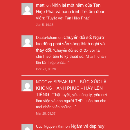
matti
Nhìn lại một năm của Tân
on
Hiệp Phát và hành trình Tết ấm đoàn
viên
: “
Tuyệt vời Tân Hiệp Phát
”
Jan 5, 19:16
Chuyển đổi số: Người
Dautu4cham
on
lao động phải sẵn sàng thích nghi và
thay đổi
: “
Chuyển đổi số đi đôi với tài
chính số, tiền tệ kỹ thuật số. Nhanh chân
lên tân hiệp phát…
”
Dec 27, 08:28
SPEAK UP – BỨC XÚC LÀ
NGỌC
on
KHÔNG HẠNH PHÚC – HÃY LÊN
TIẾNG
: “
Thật tuyệt, yêu công ty, yêu nơi
làm việc và con người THP. Luôn tạo cho
mọi nhân viên những…
”
Mar 28, 09:37
Ngắm vẻ đẹp huy
Cuc Nguyen Kim
on