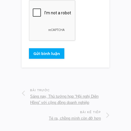
BÀI TRƯỚC
Sáng nay, Thủ tướng họp “Hội nghị Diên
Hồng” với cộng đồng doanh nghiệp
BÀI KẾ TIẾP
Té ra, chồng mình còn đỡ hơn