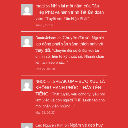
matti
Nhìn lại một năm của Tân
on
Hiệp Phát và hành trình Tết ấm đoàn
viên
: “
Tuyệt vời Tân Hiệp Phát
”
Jan 5, 19:16
Chuyển đổi số: Người
Dautu4cham
on
lao động phải sẵn sàng thích nghi và
thay đổi
: “
Chuyển đổi số đi đôi với tài
chính số, tiền tệ kỹ thuật số. Nhanh chân
lên tân hiệp phát…
”
Dec 27, 08:28
SPEAK UP – BỨC XÚC LÀ
NGỌC
on
KHÔNG HẠNH PHÚC – HÃY LÊN
TIẾNG
: “
Thật tuyệt, yêu công ty, yêu nơi
làm việc và con người THP. Luôn tạo cho
mọi nhân viên những…
”
Mar 28, 09:37
Ngắm vẻ đẹp huy
Cuc Nguyen Kim
on