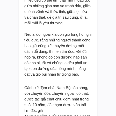
nhiều đều có thể tìm thấy mình đâu đó,
giữa những gian nan và tranh đấu, giữa
chênh vênh và thức tỉnh, giữa lọc lừa
và chân thật, để giá trị sau cùng, ở lại,
mãi mãi là yêu thương.
Nếu ai đó ngoài kia còn giữ lòng hồ nghi
tiêu cực, rằng những người thành công
bao giờ cũng kể chuyện đời họ một
cách dễ dàng, thì nên tìm đọc. Để đủ
ngộ ra, không có con đường nào sẵn
có cho ai, tất cả chúng ta đều phải tự
tạo con đường của riêng mình, bằng
cát và gió bụi nhận từ giông bão.
Cách kể đậm chất Nam Bộ hào sảng,
với chuyện đời, chuyện người có thật,
được tác giả chắt chiu gom nhặt trong
suốt 10 năm, đã chạm được vào trái
tim độc giả