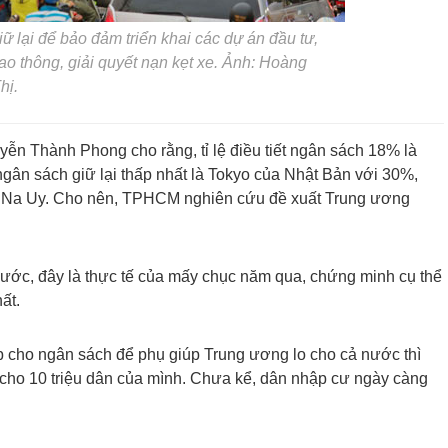
 lại để bảo đảm triển khai các dự án đầu tư,
iao thông, giải quyết nạn kẹt xe. Ảnh: Hoàng
hị.
n Thành Phong cho rằng, tỉ lệ điều tiết ngân sách 18% là
ệ ngân sách giữ lại thấp nhất là Tokyo của Nhật Bản với 30%,
ủa Na Uy. Cho nên, TPHCM nghiên cứu đề xuất Trung ương
ước, đây là thực tế của mấy chục năm qua, chứng minh cụ thể
ất.
óp cho ngân sách để phụ giúp Trung ương lo cho cả nước thì
 cho 10 triệu dân của mình. Chưa kể, dân nhập cư ngày càng