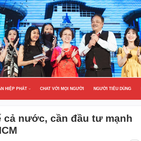
ÂN HIỆP PHÁT
CHAT VỚI MỌI NGƯỜI
NGƯỜI TIÊU DÙNG
tế cả nước, cần đầu tư mạnh
HCM