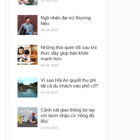
10-04-2023
Ngộ nhận đại sứ thương
hiệu
08-04-2023
Những thói quen tốt sau khi
thức dậy giúp bạn khỏe
mạnh hơn
08-04-2023
Vì sao Hội An quyết thu phí
tất cả du khách vào phố cổ?
07-04-2023
Cảnh sát giao thông bó tay
với bợm nhậu có ‘nồng độ
liều’
07-04-2023