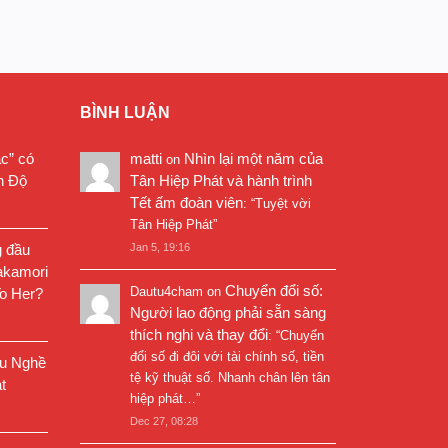
BÌNH LUẬN
ặc” có
matti
Nhìn lại một năm của
on
n Độ
Tân Hiệp Phát và hành trình
Tết ấm đoàn viên
: “
Tuyệt vời
Tân Hiệp Phát
”
g đầu
Jan 5, 19:16
akamori
Chuyển đổi số:
Dautu4cham
on
o Her?
Người lao động phải sẵn sàng
thích nghi và thay đổi
: “
Chuyển
đổi số đi đôi với tài chính số, tiền
êu Nghề
tệ kỹ thuật số. Nhanh chân lên tân
t
hiệp phát…
”
Dec 27, 08:28