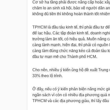
Cơ sở hạ tầng phải được nâng cấp hoặc xây 
chăm lo an sinh xã hội, bảo vệ người dân an
không đủ tiền thì không hoàn thành tốt nhiệm
TPHCM là đầu tàu kinh tế, thì phải đầu tư đ
để lạc hậu. Các tập đoàn kinh tế, doanh ngh
trường làm ăn tốt, có hiệu quả. Muốn nâng 
càng lành mạnh, hiện đại, thì phải có nguồn
càng làm đúng chức năng kéo cả đoàn tàu kin
đầu tư mạn mẽ cho Thành phố HCM.
Cho nên, nhiều ý kiến ủng hộ đề xuất Trun
33% theo lộ trình.
Ở đây, nếu có ý kiến phản biện nâng mức giữ
ngân sách vì còn có nhiều địa phương quá n
TPHCM và các địa phương giàu, thì lấy đâu 