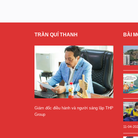
TRẦN QUÍ THANH
BÀI M
Giám đốc điều hành và người sáng lập THP
Group
11-04-20