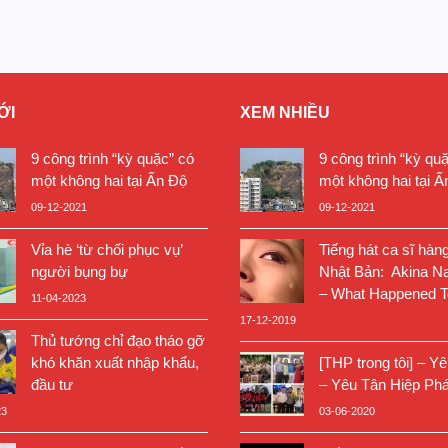
ỚI
XEM NHIỀU
9 công trình “kỳ quặc” có
9 công trình “kỳ qu
một không hai tại Ấn Độ
một không hai tại Ấ
09-12-2021
09-12-2021
Vỉa hè ‘từ chối phục vụ’
Tiếng hát ca sĩ hàn
người bụng bự
Nhật Bản: Akina N
– What Happened T
11-04-2023
17-12-2019
Thủ tướng chỉ đạo tháo gỡ
khó khăn xuất nhập khẩu,
[THP trong tôi] – Y
đầu tư
– Yêu Tân Hiệp Phá
23
03-06-2020