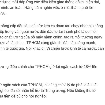
dựng mới đáp ứng các điều kiện giao thông đô thị hiện dại,
 ninh, an toàn. Hàng trăm nghìn việc ở một thành phố lớn,
 vụ.
ể nâng cấp đầu tàu, đủ sức kéo cả đoàn tàu chạy nhanh, không
iệp trong và ngoài nước đến đầu tư tại thành phố là do môi
cao chất lượng của bộ máy hành chính, tạo ra môi trường ngày
 lực vè tài chính. TPHCM càng giàu thì đầu tàu càng mạnh,
h tế quốc gia. Nói khác đi, Vì chiến lược kinh tế cả nước, cần
g ương điều chỉnh cho TPHCM giữ lại ngân sách từ 18% lên
 ngân sách của TPHCM, thì cũng chỉ vì lý do phải điều tiết
ghèo, đa số nhận hỗ trợ từ Trung ương. Nếu không thu từ
ra tiền để bù cho nơi nghèo.