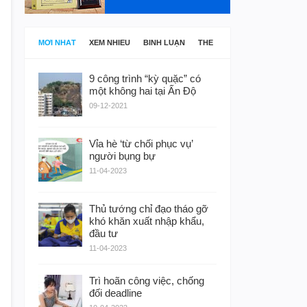
MỚI NHẤT
XEM NHIỀU
BÌNH LUẬN
THẺ
9 công trình “kỳ quặc” có
một không hai tại Ấn Độ
09-12-2021
Vỉa hè ‘từ chối phục vụ’
người bụng bự
11-04-2023
Thủ tướng chỉ đạo tháo gỡ
khó khăn xuất nhập khẩu,
đầu tư
11-04-2023
Trì hoãn công việc, chống
đối deadline