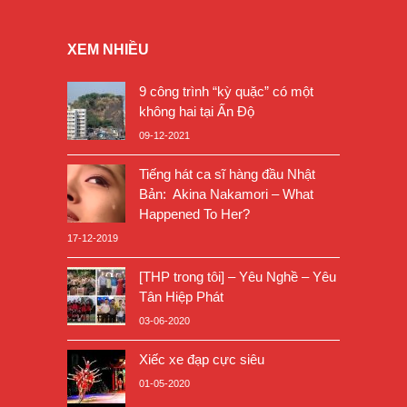
XEM NHIỀU
9 công trình “kỳ quặc” có một
không hai tại Ấn Độ
09-12-2021
Tiếng hát ca sĩ hàng đầu Nhật
Bản: Akina Nakamori – What
Happened To Her?
17-12-2019
[THP trong tôi] – Yêu Nghề – Yêu
Tân Hiệp Phát
03-06-2020
Xiếc xe đạp cực siêu
01-05-2020