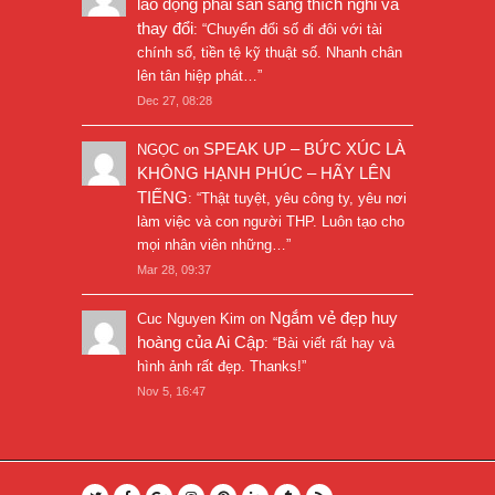
lao động phải sẵn sàng thích nghi và
thay đổi
: “
Chuyển đổi số đi đôi với tài
chính số, tiền tệ kỹ thuật số. Nhanh chân
lên tân hiệp phát…
”
Dec 27, 08:28
SPEAK UP – BỨC XÚC LÀ
NGỌC
on
KHÔNG HẠNH PHÚC – HÃY LÊN
TIẾNG
: “
Thật tuyệt, yêu công ty, yêu nơi
làm việc và con người THP. Luôn tạo cho
mọi nhân viên những…
”
Mar 28, 09:37
Ngắm vẻ đẹp huy
Cuc Nguyen Kim
on
hoàng của Ai Cập
: “
Bài viết rất hay và
hình ảnh rất đẹp. Thanks!
”
Nov 5, 16:47