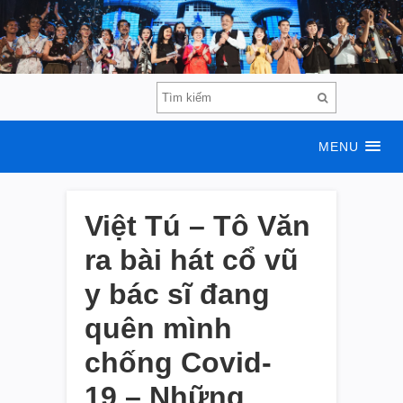
MENU
Việt Tú – Tô Văn
ra bài hát cổ vũ
y bác sĩ đang
quên mình
chống Covid-
19 – Những