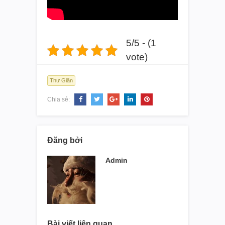
5/5 - (1
vote)
Thư Giãn
Chia sẻ:
Đăng bởi
Admin
Bài viết liên quan