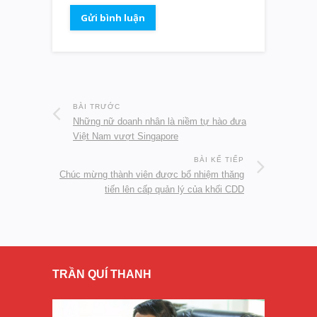
BÀI TRƯỚC
Những nữ doanh nhân là niềm tự hào đưa
Việt Nam vượt Singapore
BÀI KẾ TIẾP
Chúc mừng thành viên được bổ nhiệm thăng
tiến lên cấp quản lý của khối CDD
TRẦN QUÍ THANH