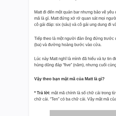
Matt đi đến một quán bar nhưng bảo vệ yêu
mã là gì. Matt đứng xớ rớ quan sát mọi ngườ
cô gái đáp: six (sáu) và cô gái ung dung đi v
Tiếp theo là một người đàn ông đứng trước cửa
(ba) và đường hoàng bước vào cửa.
Lúc này Matt nghĩ là mình đã hiểu và tự tin 
hùng dũng đáp “five” (năm), nhưng cuối cù
Vậy theo bạn mật mã của Matt là gì?
* Trả lời:
mật mã chính là số chữ cái trong từ
chữ cái. “Ten” có ba chữ cái. Vậy mật mã của 