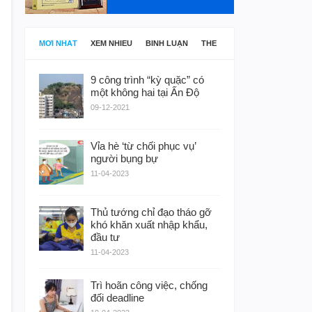
MỚI NHẤT
XEM NHIỀU
BÌNH LUẬN
THẺ
9 công trình “kỳ quặc” có
một không hai tại Ấn Độ
09-12-2021
Vỉa hè ‘từ chối phục vụ’
người bụng bự
11-04-2023
Thủ tướng chỉ đạo tháo gỡ
khó khăn xuất nhập khẩu,
đầu tư
11-04-2023
Trì hoãn công việc, chống
đối deadline