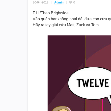
30-04-2018
Admin
0
T.H
/Theo Brightside
Vào quán bar không phải dễ, đưa con cừu qu
Hãy ra tay giải cứu Matt, Zack và Tom!