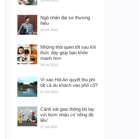
10-04-2023
Ngộ nhận đại sứ thương
hiệu
08-04-2023
Những thói quen tốt sau khi
thức dậy giúp bạn khỏe
mạnh hơn
08-04-2023
Vì sao Hội An quyết thu phí
tất cả du khách vào phố cổ?
07-04-2023
Cảnh sát giao thông bó tay
với bợm nhậu có ‘nồng độ
liều’
07-04-2023