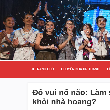
TRANG CHỦ
CHUYỆN NHÀ DR THANH
T
Đố vui nổ não: Làm 
khỏi nhà hoang?