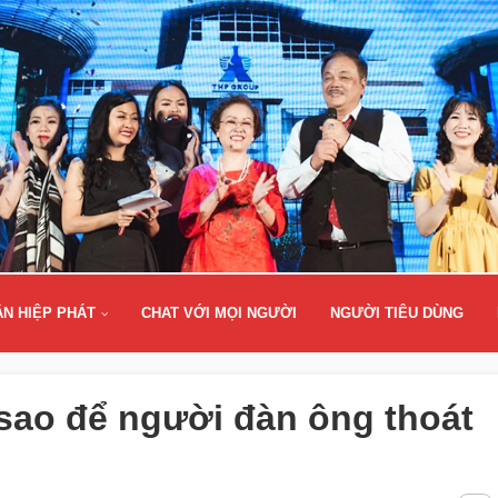
ÂN HIỆP PHÁT
CHAT VỚI MỌI NGƯỜI
NGƯỜI TIÊU DÙNG
sao để người đàn ông thoát