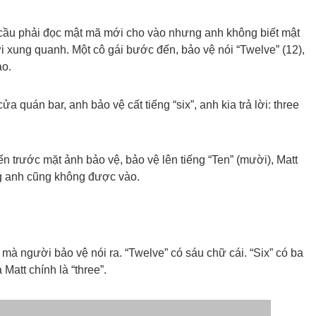
 cầu phải đọc mật mã mới cho vào nhưng anh không biết mật
i xung quanh. Một cô gái bước đến, bảo vệ nói “Twelve” (12),
ào.
 quán bar, anh bảo vệ cất tiếng “six”, anh kia trả lời: three
đến trước mặt ảnh bảo vệ, bảo vệ lên tiếng “Ten” (mười), Matt
ng anh cũng không được vào.
 mà người bảo vệ nói ra. “Twelve” có sáu chữ cái. “Six” có ba
Matt chính là “three”.