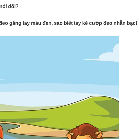
nói dối?
 đeo găng tay màu đen, sao biết tay kẻ cướp đeo nhẫn bạc!