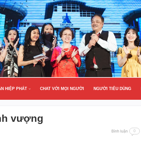
ÂN HIỆP PHÁT
CHAT VỚI MỌI NGƯỜI
NGƯỜI TIÊU DÙNG
ịnh vượng
0
Bình luận