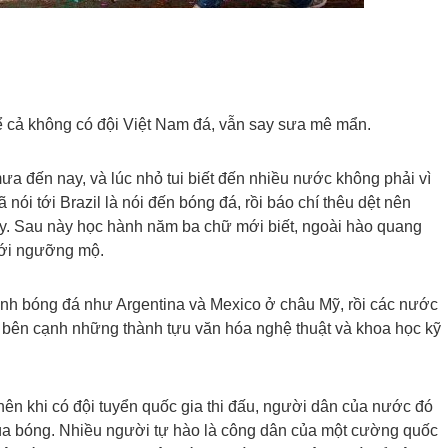
ể cả không có đội Việt Nam đá, vẫn say sưa mê mẩn.
ưa đến nay, và lúc nhỏ tui biết đến nhiều nước không phải vì
nói tới Brazil là nói đến bóng đá, rồi báo chí thêu dệt nên
y. Sau này học hành năm ba chữ mới biết, ngoài hào quang
giới ngưỡng mộ.
danh bóng đá như Argentina và Mexico ở châu Mỹ, rồi các nước
 bên cạnh những thành tựu văn hóa nghệ thuật và khoa học kỹ
 nên khi có đội tuyển quốc gia thi đấu, người dân của nước đó
 mùa bóng. Nhiều người tự hào là công dân của một cường quốc