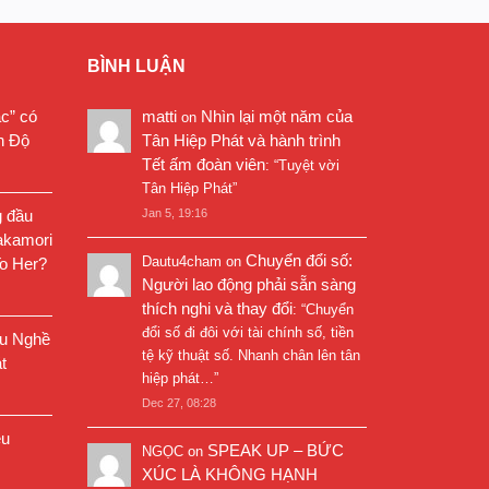
BÌNH LUẬN
ặc” có
matti
Nhìn lại một năm của
on
n Độ
Tân Hiệp Phát và hành trình
Tết ấm đoàn viên
: “
Tuyệt vời
Tân Hiệp Phát
”
g đầu
Jan 5, 19:16
akamori
Chuyển đổi số:
Dautu4cham
on
o Her?
Người lao động phải sẵn sàng
thích nghi và thay đổi
: “
Chuyển
đổi số đi đôi với tài chính số, tiền
êu Nghề
tệ kỹ thuật số. Nhanh chân lên tân
t
hiệp phát…
”
Dec 27, 08:28
êu
SPEAK UP – BỨC
NGỌC
on
XÚC LÀ KHÔNG HẠNH