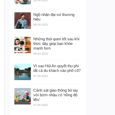
10-04-2023
Ngộ nhận đại sứ thương
hiệu
08-04-2023
Những thói quen tốt sau khi
thức dậy giúp bạn khỏe
mạnh hơn
08-04-2023
Vì sao Hội An quyết thu phí
tất cả du khách vào phố cổ?
07-04-2023
Cảnh sát giao thông bó tay
với bợm nhậu có ‘nồng độ
liều’
07-04-2023