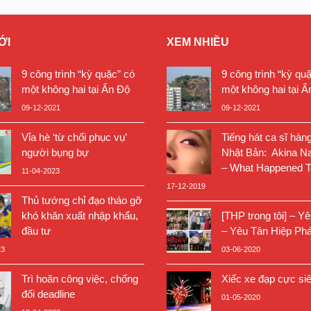
ỚI
XEM NHIỀU
9 công trình “kỳ quặc” có
9 công trình “kỳ qu
một không hai tại Ấn Độ
một không hai tại Ấ
09-12-2021
09-12-2021
Vỉa hè ‘từ chối phục vụ’
Tiếng hát ca sĩ hàn
người bụng bự
Nhật Bản: Akina N
– What Happened T
11-04-2023
17-12-2019
Thủ tướng chỉ đạo tháo gỡ
khó khăn xuất nhập khẩu,
[THP trong tôi] – Y
đầu tư
– Yêu Tân Hiệp Phá
23
03-06-2020
Trì hoãn công việc, chống
Xiếc xe đạp cực si
đối deadline
01-05-2020