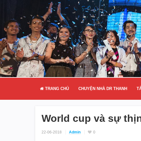
TRANG CHỦ
CHUYỆN NHÀ DR THANH
T
World cup và sự th
22-06-2018
Admin
0