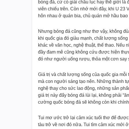
bóng đá, cứ có giải châu lục hay thế giới là
viên chiếu trên. Còn nhớ mới đây, khi U 23
hôn nhau ở quán bia, chủ quán mở hầu bao đã
Nhưng bóng đá cũng như thơ vậy, không đùa
khi quốc gia đó giàu mạnh, chất lượng sống c
khác về văn học, nghệ thuật, thể thao. Nếu n
đầy đam mê cũng không cứu được hiện thực 
đó như người uống rượu, thỏa một cơn say s
Giá trị và chất lượng sống của quốc gia mỗi
mà con người sáng tạo nên. Những thành tự
nghệ thay cho sức lao động, những sản phẩm
giá trị này đẩy bóng đá lùi lại, không phải 
cường quốc bóng đá sẽ không còn khi chính q
Tui mơ ước trở lại cảm xúc tuổi thơ để đượ
tàu trở về nơi đó nữa. Tui tìm cảm xúc mới ở