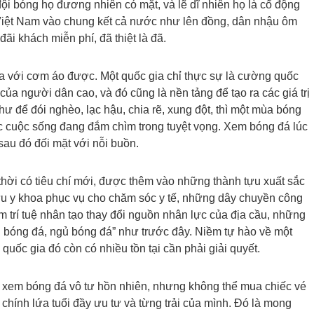
 đội bóng họ đương nhiên có mặt, và lẽ dĩ nhiên họ là cổ động
 Việt Nam vào chung kết cả nước như lên đồng, dân nhậu ôm
i khách miễn phí, đã thiệt là đã.
 với cơm áo được. Một quốc gia chỉ thực sự là cường quốc
ủa người dân cao, và đó cũng là nền tảng để tạo ra các giá trị
hư để đói nghèo, lạc hậu, chia rẽ, xung đột, thì một mùa bóng
cuộc sống đang đắm chìm trong tuyệt vọng. Xem bóng đá lúc
au đó đối mặt với nỗi buồn.
 thời có tiêu chí mới, được thêm vào những thành tựu xuất sắc
u y khoa phục vụ cho chăm sóc y tế, những dây chuyền công
 trí tuệ nhân tạo thay đổi nguồn nhân lực của địa cầu, những
“ăn bóng đá, ngủ bóng đá” như trước đây. Niềm tự hào về một
uốc gia đó còn có nhiều tồn tại cần phải giải quyết.
c xem bóng đá vô tư hồn nhiên, nhưng không thể mua chiếc vé
 chính lứa tuổi đầy ưu tư và từng trải của mình. Đó là mong