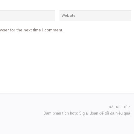
wser for the next time I comment.
BÀI KẾ TIẾP
Đàm phán tích hợp: 5 giai đoạn để tối đa hiệu quả