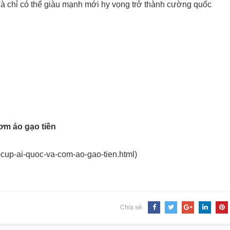
à chỉ có thể giàu mạnh mới hy vọng trở thành cường quốc
ơm áo gạo tiền
-cup-ai-quoc-va-com-ao-gao-tien.html)
Chia sẻ: