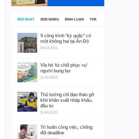
MỚI NHẤT
XEM NHIỀU
BÌNH LUẬN
THẺ
9 công trình “kỳ quặc” có
một không hai tại Ấn Độ
09-12-2021
Vỉa hè ‘từ chối phục vụ’
người bụng bự
11-04-2023
Thủ tướng chỉ đạo tháo gỡ
khó khăn xuất nhập khẩu,
đầu tư
11-04-2023
Trì hoãn công việc, chống
đối deadline