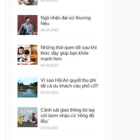
10-04-2023
Ngộ nhận đại sứ thương
hiệu
08-04-2023
Những thói quen tốt sau khi
thức dậy giúp bạn khỏe
mạnh hơn
08-04-2023
Vì sao Hội An quyết thu phí
tất cả du khách vào phố cổ?
07-04-2023
Cảnh sát giao thông bó tay
với bợm nhậu có ‘nồng độ
liều’
07-04-2023