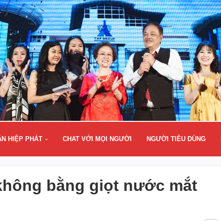
ÂN HIỆP PHÁT
CHAT VỚI MỌI NGƯỜI
NGƯỜI TIÊU DÙNG
không bằng giọt nước mắt