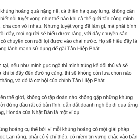
ụ khủng hoảng quá nặng nề, cả thiên hạ quay lưng, không cần
biết nỗi tuyệt vọng như thế nào khi cả thế giới tấn công mình
g, cha con với nhau. Nhưng tuyệt vọng để làm gì, mà phải bình
n, rồi đây, mọi người sẽ hiểu được rằng, với dây chuyền sản
ờ có chuyện con ruồi lọt được vào chai nước. Họ sẽ hiểu đây là
ông lành mạnh sử dụng để gài Tân Hiệp Phát.
n tại, nếu như mình gục ngã thì mình trúng kế đối thủ và sẽ
Và khi bị đẩy đến đường cùng, thì sẽ không còn lựa chọn nào
ến thắng, và đó là cơ hội của chính Tân Hiệp Phát.
 trên thế giới, không có tập đoàn nào không gặp những khủng
i đứng đầu rất có bản lĩnh, dẫn dắt doanh nghiệp đi qua từng
g, Honda của Nhật Bản là một ví dụ.
hủng hoảng cụ thể bởi vì mỗi khủng hoảng có một giải pháp
 Lan rằng, phải có ý chí thép, có niềm tin vững chắc vào bản