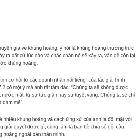
huyên gia về khủng hoảng, ý nói là khủng hoảng thường trực
ảy ra bất cứ lúc nào và chắc chắn nó sẽ xảy ra, vấn đề còn lại
rước khủng hoảng.
ành cơ hội từ các doanh nhân nổi tiếng” của tác giả Trịnh
2 có một ý mà anh rất tâm đắc: “Chúng ta sẽ không được
t nước mắt, từ sự tức giận hay sự tuyệt vọng. Chúng ta sẽ chỉ
à đam mê”.
á nhiều khủng hoảng và cách ứng xử của anh là đối mặt với
g giải quyết được gì, cùng lắm là bạn bè chia sẻ đôi câu,
g hoảng ngoài bản thân mình.