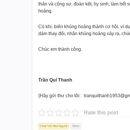
thân và cộng sự, đoàn kết, hy sinh, làm hết 
hoảng.
Có khi, biến khủng hoảng thành cơ hội, ví dụ
dám thay đổi, nhân khủng hoảng xảy ra, chún
Chúc em thành công.
Trần Quí Thanh
(Hãy gửi thư cho tôi: tranquithanh1953@gm
Rate this post
Chat Với Mọi Người
Slider