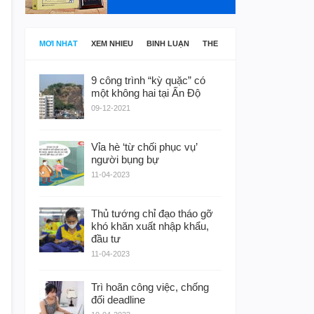
MỚI NHẤT
XEM NHIỀU
BÌNH LUẬN
THẺ
9 công trình “kỳ quặc” có
một không hai tại Ấn Độ
09-12-2021
Vỉa hè ‘từ chối phục vụ’
người bụng bự
11-04-2023
Thủ tướng chỉ đạo tháo gỡ
khó khăn xuất nhập khẩu,
đầu tư
11-04-2023
Trì hoãn công việc, chống
đối deadline