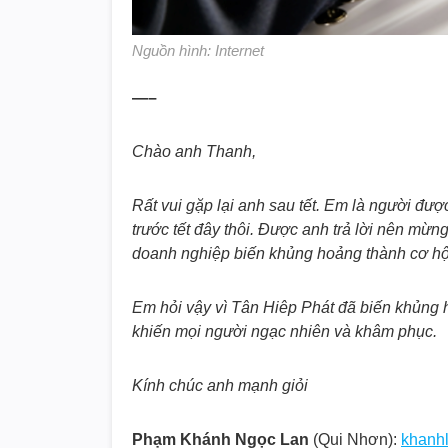
Nguồn hình: Internet
—–
Chào anh Thanh,
Rất vui gặp lại anh sau tết. Em là người được 
trước tết đây thôi. Được anh trả lời nên mừ
doanh nghiệp biến khủng hoảng thành cơ hộ
Em hỏi vậy vì Tân Hiêp Phát đã biến khủng 
khiến mọi người ngạc nhiên và khâm phục.
Kính chúc anh mạnh giỏi
Phạm Khánh Ngọc Lan
(Qui Nhơn):
khanh