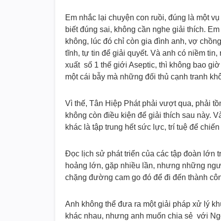
Em nhắc lại chuyện con ruồi, đúng là một v
biết đúng sai, không cần nghe giải thích. Em 
không, lúc đó chỉ còn gia đình anh, vợ chồn
tĩnh, tự tin để giải quyết. Và anh có niềm ti
xuất số 1 thế giới Aseptic, thì không bao gi
một cái bẫy mà những đối thủ cạnh tranh kh
Vì thế, Tân Hiệp Phát phải vượt qua, phải tồ
không còn điều kiện để giải thích sau này. 
khác là tập trung hết sức lực, trí tuệ để chi
Đọc lịch sử phát triển của các tập đoàn lớn
hoảng lớn, gặp nhiều lần, nhưng những ngườ
chặng đường cam go đó để đi đến thành côn
Anh không thể đưa ra một giải pháp xử lý k
khác nhau, nhưng anh muốn chia sẻ với Ngọc