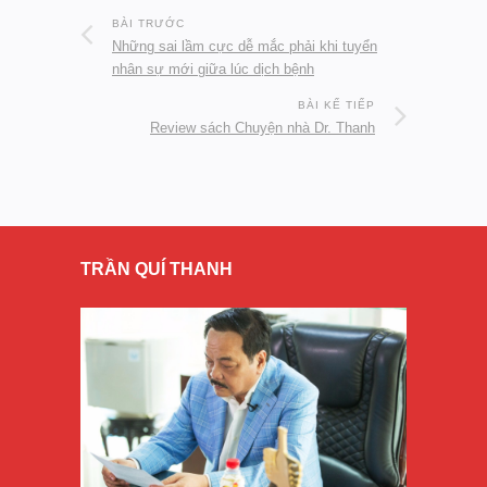
BÀI TRƯỚC
Những sai lầm cực dễ mắc phải khi tuyển
nhân sự mới giữa lúc dịch bệnh
BÀI KẾ TIẾP
Review sách Chuyện nhà Dr. Thanh
TRẦN QUÍ THANH