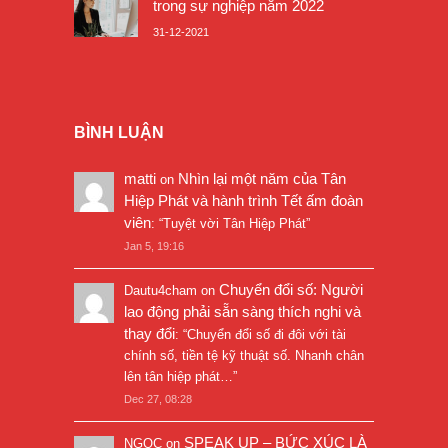
trong sự nghiệp năm 2022
31-12-2021
BÌNH LUẬN
matti
Nhìn lại một năm của Tân
on
Hiệp Phát và hành trình Tết ấm đoàn
viên
: “
Tuyệt vời Tân Hiệp Phát
”
Jan 5, 19:16
Chuyển đổi số: Người
Dautu4cham
on
lao động phải sẵn sàng thích nghi và
thay đổi
: “
Chuyển đổi số đi đôi với tài
chính số, tiền tệ kỹ thuật số. Nhanh chân
lên tân hiệp phát…
”
Dec 27, 08:28
SPEAK UP – BỨC XÚC LÀ
NGỌC
on