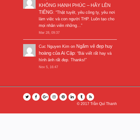
KHÔNG HẠNH PHÚC – HÃY LÊN
TIẾNG
: “
Thật tuyệt, yêu công ty, yêu nơi
làm việc và con người THP. Luôn tạo cho
mọi nhân viên những…
”
Mar 28, 09:37
Ngắm vẻ đẹp huy
Cuc Nguyen Kim
on
hoàng của Ai Cập
: “
Bài viết rất hay và
hình ảnh rất đẹp. Thanks!
”
Nov 5, 16:47
© 2017
Trần Quí Thanh