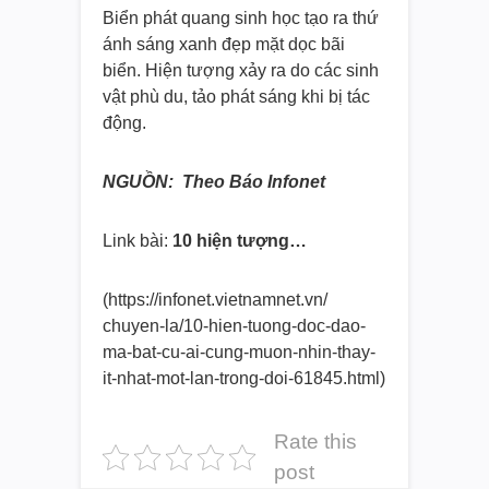
Biển phát quang sinh học tạo ra thứ
ánh sáng xanh đẹp mặt dọc bãi
biển. Hiện tượng xảy ra do các sinh
vật phù du, tảo phát sáng khi bị tác
động.
NGUỒN: Theo Báo Infonet
Link bài:
10 hiện tượng…
(https://infonet.vietnamnet.vn/
chuyen-la/10-hien-tuong-doc-
dao-
ma-bat-cu-ai-cung-muon-
nhin-thay-
it-nhat-mot-lan-
trong-doi-61845.html)
Rate this
post