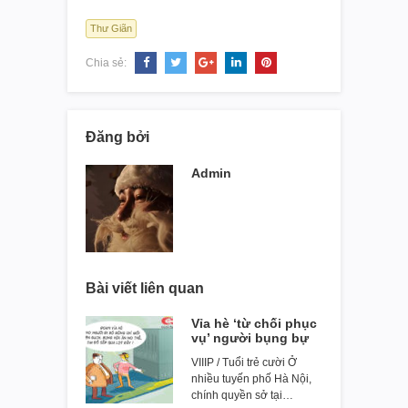
Thư Giãn
Chia sẻ:
Đăng bởi
Admin
Bài viết liên quan
Vỉa hè ‘từ chối phục
vụ’ người bụng bự
VIIIP / Tuổi trẻ cười Ở
nhiều tuyến phố Hà Nội,
chính quyền sở tại…