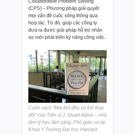
Collaborative Problem Solving
(CPS) – Phương pháp giải quyết
mọi vấn đề cuộc sống thông qua
hợp tác. Từ đó, giúp các công ty
đưa ra được giải pháp hỗ trợ nhân
sự mới phát triển kỹ năng công việc.
Cuốn sách “Mọi thứ đều có thể thay
đổi” của Tiến sĩ J. Stuart Ablon – nhà
tâm lý học lâm sàng, Phó giáo sư tại
Khoa Y Trường Đại học Harvard.