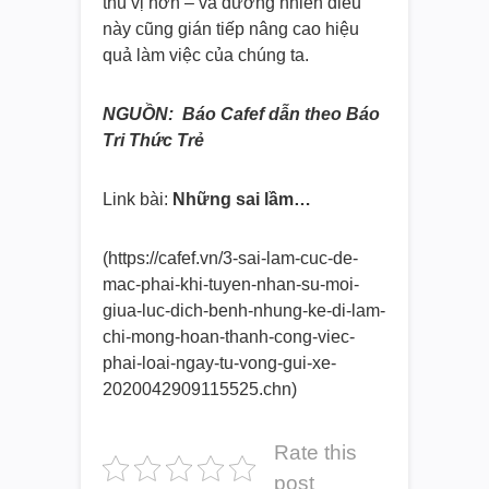
thú vị hơn – và đương nhiên điều
này cũng gián tiếp nâng cao hiệu
quả làm việc của chúng ta.
NGUỒN: Báo Cafef dẫn theo Báo
Tri Thức Trẻ
Link bài:
Những sai lầm…
(https://cafef.vn/3-sai-lam-
cuc-de-
mac-phai-khi-tuyen-
nhan-su-moi-
giua-luc-dich-
benh-nhung-ke-di-lam-
chi-mong-
hoan-thanh-cong-viec-
phai-
loai-ngay-tu-vong-gui-xe-
2020042909115525.chn)
Rate this
post