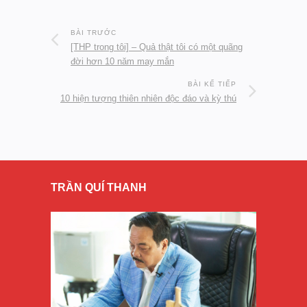
BÀI TRƯỚC
[THP trong tôi] – Quả thật tôi có một quãng
đời hơn 10 năm may mắn
BÀI KẾ TIẾP
10 hiện tượng thiên nhiên độc đáo và kỳ thú
TRẦN QUÍ THANH