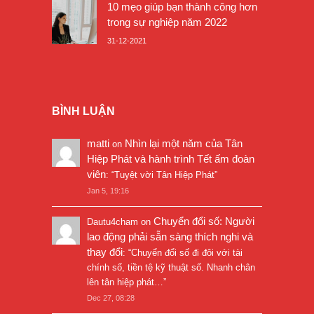
10 mẹo giúp bạn thành công hơn
trong sự nghiệp năm 2022
31-12-2021
BÌNH LUẬN
matti
Nhìn lại một năm của Tân
on
Hiệp Phát và hành trình Tết ấm đoàn
viên
: “
Tuyệt vời Tân Hiệp Phát
”
Jan 5, 19:16
Chuyển đổi số: Người
Dautu4cham
on
lao động phải sẵn sàng thích nghi và
thay đổi
: “
Chuyển đổi số đi đôi với tài
chính số, tiền tệ kỹ thuật số. Nhanh chân
lên tân hiệp phát…
”
Dec 27, 08:28