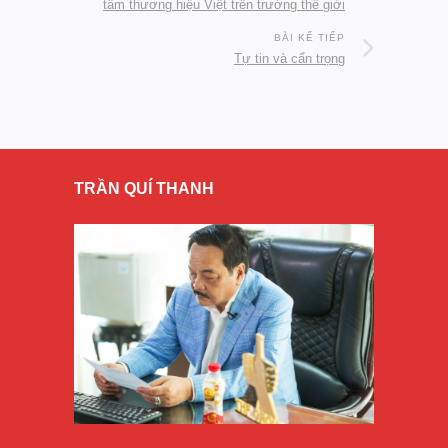
tầm thương hiệu Việt trên trường thế giới
BÀI KẾ TIẾP
Tự tin và cẩn trọng
TRẦN QUÍ THANH