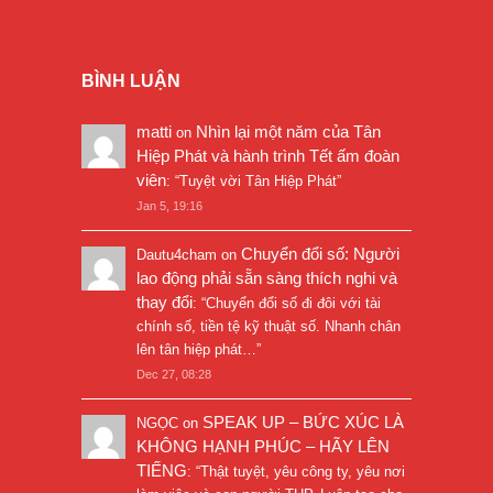
BÌNH LUẬN
matti
Nhìn lại một năm của Tân
on
Hiệp Phát và hành trình Tết ấm đoàn
viên
: “
Tuyệt vời Tân Hiệp Phát
”
Jan 5, 19:16
Chuyển đổi số: Người
Dautu4cham
on
lao động phải sẵn sàng thích nghi và
thay đổi
: “
Chuyển đổi số đi đôi với tài
chính số, tiền tệ kỹ thuật số. Nhanh chân
lên tân hiệp phát…
”
Dec 27, 08:28
SPEAK UP – BỨC XÚC LÀ
NGỌC
on
KHÔNG HẠNH PHÚC – HÃY LÊN
TIẾNG
: “
Thật tuyệt, yêu công ty, yêu nơi