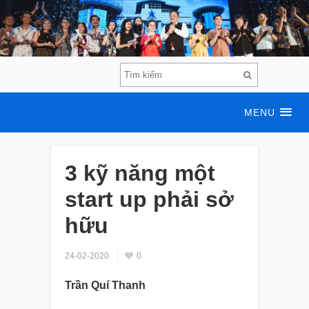
MENU
3 kỹ năng một
start up phải sở
hữu
24-02-2020
0
Trần Quí Thanh