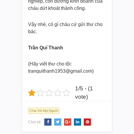
nghiệp, con đường kinh doanh của
cháu dứt khoát thành công.
Vậy nhé, có gì cháu cứ gửi thư cho
bác.
Trần Quí Thanh
(Hãy viết thư cho tôi:
tranquithanh1953@gmail.com)
1/5 - (1
vote)
Chat Với Mọi Người
Chia sẻ: