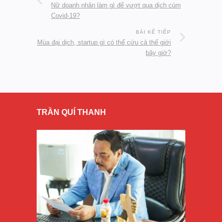
Nữ doanh nhân làm gì để vượt qua dịch cúm
Covid-19?
BÀI KẾ TIẾP
Mùa đại dịch, startup gì có thể cứu cả thế giới
bây giờ?
TRẦN QUÍ THANH