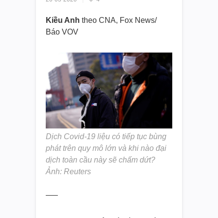
Kiều Anh
theo CNA, Fox News/
Báo VOV
Dịch Covid-19 liệu có tiếp tục bùng
phát trên quy mô lớn và khi nào đại
dịch toàn cầu này sẽ chấm dứt?
Ảnh: Reuters
—–