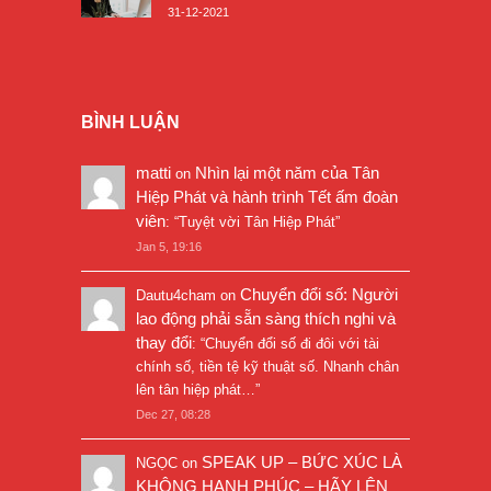
31-12-2021
BÌNH LUẬN
matti
Nhìn lại một năm của Tân
on
Hiệp Phát và hành trình Tết ấm đoàn
viên
: “
Tuyệt vời Tân Hiệp Phát
”
Jan 5, 19:16
Chuyển đổi số: Người
Dautu4cham
on
lao động phải sẵn sàng thích nghi và
thay đổi
: “
Chuyển đổi số đi đôi với tài
chính số, tiền tệ kỹ thuật số. Nhanh chân
lên tân hiệp phát…
”
Dec 27, 08:28
SPEAK UP – BỨC XÚC LÀ
NGỌC
on
KHÔNG HẠNH PHÚC – HÃY LÊN