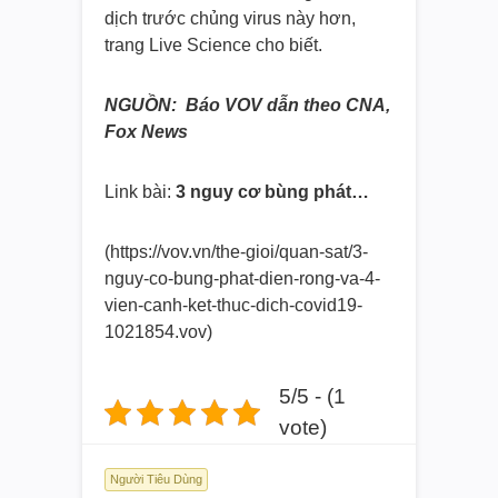
dịch trước chủng virus này hơn,
trang Live Science cho biết.
NGUỒN: Báo VOV dẫn theo CNA,
Fox News
Link bài:
3 nguy cơ bùng phát…
(https://vov.vn/the-gioi/quan-
sat/3-
nguy-co-bung-phat-dien-
rong-va-4-
vien-canh-ket-thuc-
dich-covid19-
1021854.vov)
5/5 - (1
vote)
Người Tiêu Dùng