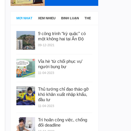
MỚI NHẤT
XEM NHIỀU
BÌNH LUẬN
THẺ
9 công trình “kỳ quặc” có
một không hai tại Ấn Độ
09-12-2021
Vỉa hè ‘từ chối phục vụ’
người bụng bự
11-04-2023
Thủ tướng chỉ đạo tháo gỡ
khó khăn xuất nhập khẩu,
đầu tư
11-04-2023
Trì hoãn công việc, chống
đối deadline