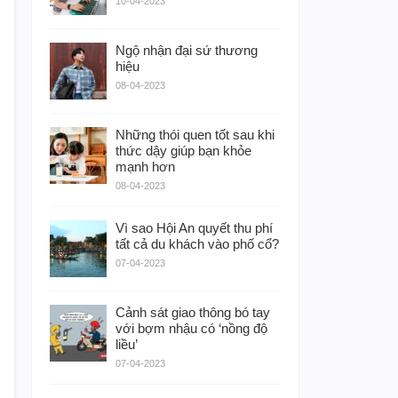
10-04-2023
Ngộ nhận đại sứ thương
hiệu
08-04-2023
Những thói quen tốt sau khi
thức dậy giúp bạn khỏe
mạnh hơn
08-04-2023
Vì sao Hội An quyết thu phí
tất cả du khách vào phố cổ?
07-04-2023
Cảnh sát giao thông bó tay
với bợm nhậu có ‘nồng độ
liều’
07-04-2023