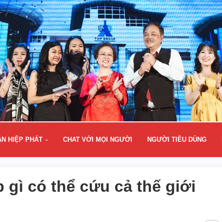
ÂN HIỆP PHÁT
CHAT VỚI MỌI NGƯỜI
NGƯỜI TIÊU DÙNG
p gì có thể cứu cả thế giới