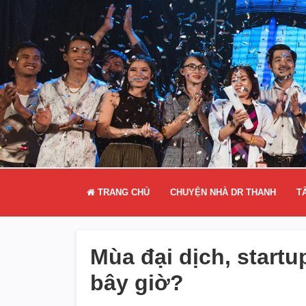
TRANG CHỦ
CHUYỆN NHÀ DR THANH
T
Mùa đại dịch, startu
bây giờ?