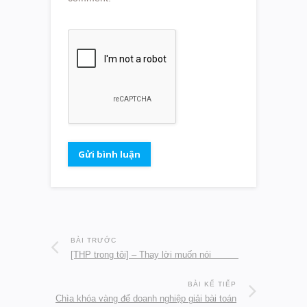
BÀI TRƯỚC
[THP trong tôi] – Thay lời muốn nói
BÀI KẾ TIẾP
Chìa khóa vàng để doanh nghiệp giải bài toán