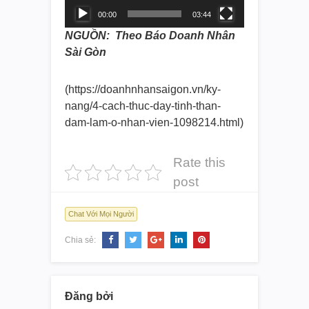
00:00
03:44
NGUỒN: Theo Báo Doanh Nhân
Sài Gòn
(https://doanhnhansaigon.vn/ky-
nang/4-cach-thuc-day-tinh-
than-
dam-lam-o-nhan-vien-
1098214.html)
Rate this
post
Chat Với Mọi Người
Chia sẻ:
Đăng bởi