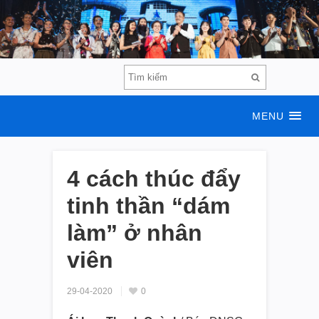
MENU
4 cách thúc đẩy
tinh thần “dám
làm” ở nhân
viên
29-04-2020
0