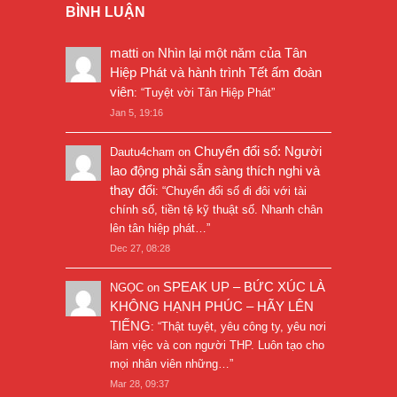
BÌNH LUẬN
matti
Nhìn lại một năm của Tân
on
Hiệp Phát và hành trình Tết ấm đoàn
viên
: “
Tuyệt vời Tân Hiệp Phát
”
Jan 5, 19:16
Chuyển đổi số: Người
Dautu4cham
on
lao động phải sẵn sàng thích nghi và
thay đổi
: “
Chuyển đổi số đi đôi với tài
chính số, tiền tệ kỹ thuật số. Nhanh chân
lên tân hiệp phát…
”
Dec 27, 08:28
SPEAK UP – BỨC XÚC LÀ
NGỌC
on
KHÔNG HẠNH PHÚC – HÃY LÊN
TIẾNG
: “
Thật tuyệt, yêu công ty, yêu nơi
làm việc và con người THP. Luôn tạo cho
mọi nhân viên những…
”
Mar 28, 09:37