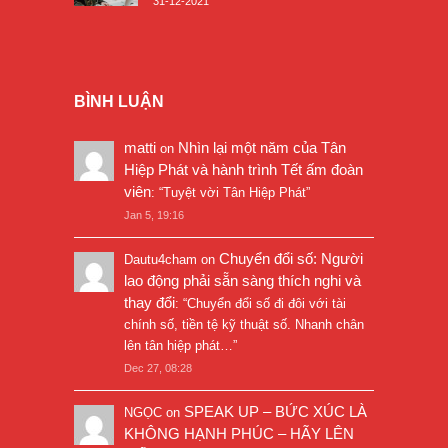
31-12-2021
BÌNH LUẬN
matti
Nhìn lại một năm của Tân
on
Hiệp Phát và hành trình Tết ấm đoàn
viên
: “
Tuyệt vời Tân Hiệp Phát
”
Jan 5, 19:16
Chuyển đổi số: Người
Dautu4cham
on
lao động phải sẵn sàng thích nghi và
thay đổi
: “
Chuyển đổi số đi đôi với tài
chính số, tiền tệ kỹ thuật số. Nhanh chân
lên tân hiệp phát…
”
Dec 27, 08:28
SPEAK UP – BỨC XÚC LÀ
NGỌC
on
KHÔNG HẠNH PHÚC – HÃY LÊN