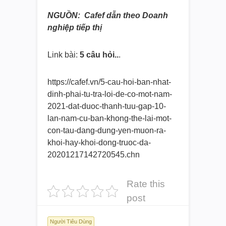
NGUỒN: Cafef dẫn theo Doanh
nghiệp tiếp thị
Link bài:
5 câu hỏi..
.
https://cafef.vn/5-cau-hoi-
ban-nhat-
dinh-phai-tu-tra-loi-
de-co-mot-nam-
2021-dat-duoc-
thanh-tuu-gap-10-
lan-nam-cu-
ban-khong-the-lai-mot-
con-tau-
dang-dung-yen-muon-ra-
khoi-
hay-khoi-dong-truoc-da-
20201217142720545.chn
Rate this
post
Người Tiêu Dùng