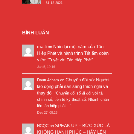
31-12-2021
BÌNH LUẬN
matti
Nhìn lại một năm của Tân
on
Hiệp Phát và hành trình Tết ấm đoàn
viên
: “
Tuyệt vời Tân Hiệp Phát
”
Jan 5, 19:16
Chuyển đổi số: Người
Dautu4cham
on
lao động phải sẵn sàng thích nghi và
thay đổi
: “
Chuyển đổi số đi đôi với tài
chính số, tiền tệ kỹ thuật số. Nhanh chân
lên tân hiệp phát…
”
Dec 27, 08:28
SPEAK UP – BỨC XÚC LÀ
NGỌC
on
KHÔNG HẠNH PHÚC – HÃY LÊN