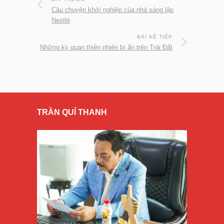
Câu chuyện khởi nghiệp của nhà sáng lập
Nestlé
BÀI KẾ TIẾP
Những kỳ quan thiên nhiên bí ẩn trên Trái Đất
TRẦN QUÍ THANH