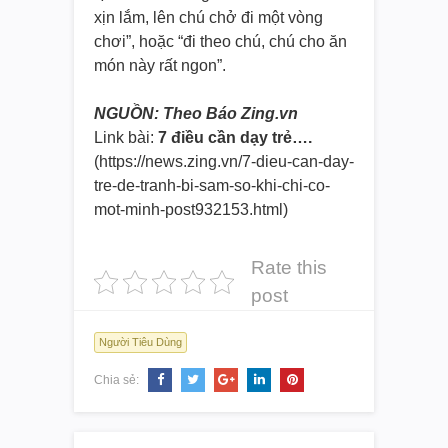
xịn lắm, lên chú chở đi một vòng
chơi”, hoặc “đi theo chú, chú cho ăn
món này rất ngon”.
NGUỒN: Theo Báo Zing.vn
Link bài:
7 điều cần dạy trẻ….
(https://news.zing.vn/7-dieu-
can-day-
tre-de-tranh-bi-sam-
so-khi-chi-co-
mot-minh-
post932153.html)
Rate this
post
Người Tiêu Dùng
Chia sẻ: