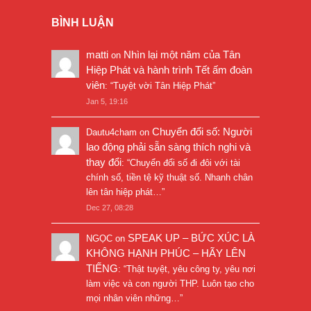
BÌNH LUẬN
matti
Nhìn lại một năm của Tân
on
Hiệp Phát và hành trình Tết ấm đoàn
viên
: “
Tuyệt vời Tân Hiệp Phát
”
Jan 5, 19:16
Chuyển đổi số: Người
Dautu4cham
on
lao động phải sẵn sàng thích nghi và
thay đổi
: “
Chuyển đổi số đi đôi với tài
chính số, tiền tệ kỹ thuật số. Nhanh chân
lên tân hiệp phát…
”
Dec 27, 08:28
SPEAK UP – BỨC XÚC LÀ
NGỌC
on
KHÔNG HẠNH PHÚC – HÃY LÊN
TIẾNG
: “
Thật tuyệt, yêu công ty, yêu nơi
làm việc và con người THP. Luôn tạo cho
mọi nhân viên những…
”