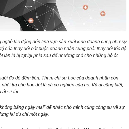
 nghệ tác động đến lĩnh vực sản xuất kinh doanh cũng như sự
c độ của thay đổi bắt buộc doanh nhân cũng phải thay đổi tốc độ
ột lần là bị tụt lại phía sau để nhường chỗ cho những bộ óc
ngồi đó để đếm tiền. Thậm chí sự học của doanh nhân còn
phải trả cho học dốt là cả cơ nghiệp của họ. Và ai cũng biết,
ắt sẽ lùi.
 không bằng ngày mai” để nhắc nhớ mình cùng công sự về sự
dừng lại dù chỉ một ngày.