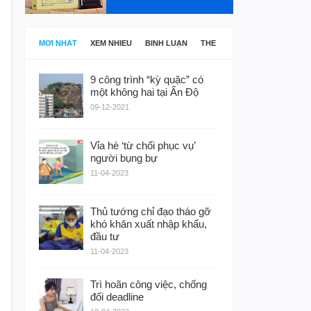
MỚI NHẤT
XEM NHIỀU
BÌNH LUẬN
THẺ
9 công trình “kỳ quặc” có
một không hai tại Ấn Độ
09-12-2021
Vỉa hè ‘từ chối phục vụ’
người bụng bự
11-04-2023
Thủ tướng chỉ đạo tháo gỡ
khó khăn xuất nhập khẩu,
đầu tư
11-04-2023
Trì hoãn công việc, chống
đối deadline