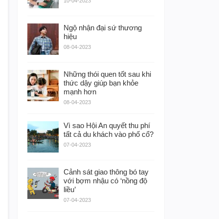
10-04-2023
Ngộ nhận đại sứ thương
hiệu
08-04-2023
Những thói quen tốt sau khi
thức dậy giúp bạn khỏe
mạnh hơn
08-04-2023
Vì sao Hội An quyết thu phí
tất cả du khách vào phố cổ?
07-04-2023
Cảnh sát giao thông bó tay
với bợm nhậu có ‘nồng độ
liều’
07-04-2023