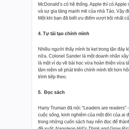
McDonald’s có hệ thống. Apple thì có Apple 
và sự gia tăng mạnh mẽ của nhà Táo. Vậy điề
Một khi bạn đã biết ưu điểm vượt trội nhất c
4. Tự tái tạo chính mình
Nhiều người thấy mình bị kẹt trong tận đáy 
nữa. Colonel Sander là một doanh nhân xây dự
là một ví dụ về bài học vừa hoàn thiện vừa 
tâm niệm sẽ phát triển chính mình tốt hơn h
trình tiếp theo.
5. Đọc sách
Harry Truman đã nói: “Leaders are readers” 
cuộc sống, kinh nghiệm của một đời của ai đó
trong những cuốn sách hay nên đọc để thàn
đề xuất:
Napoleon Hill’s Think and Grow Rich