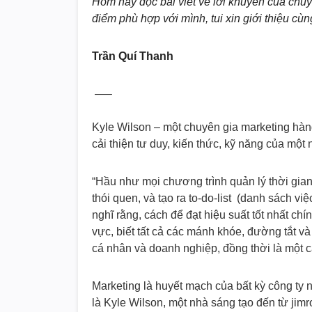
Hôm nay đọc bài viết về lời khuyên của chuy
điểm phù hợp với mình, tui xin giới thiệu cù
Trần Quí Thanh
—–
Kyle Wilson – một chuyên gia marketing hàn
cải thiện tư duy, kiến thức, kỹ năng của mộ
“Hầu như mọi chương trình quản lý thời gian t
thói quen, và tạo ra to-do-list (danh sách v
nghĩ rằng, cách để đạt hiệu suất tốt nhất ch
vực, biết tất cả các mánh khóe, đường tắt 
cá nhân và doanh nghiệp, đồng thời là một 
Marketing là huyết mạch của bất kỳ công ty 
là Kyle Wilson, một nhà sáng tạo đến từ jimr