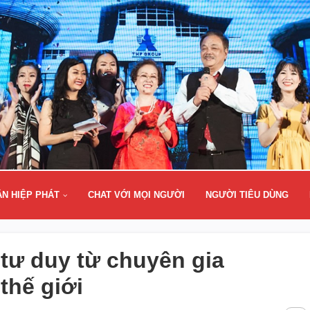
ÂN HIỆP PHÁT
CHAT VỚI MỌI NGƯỜI
NGƯỜI TIÊU DÙNG
n tư duy từ chuyên gia
thế giới