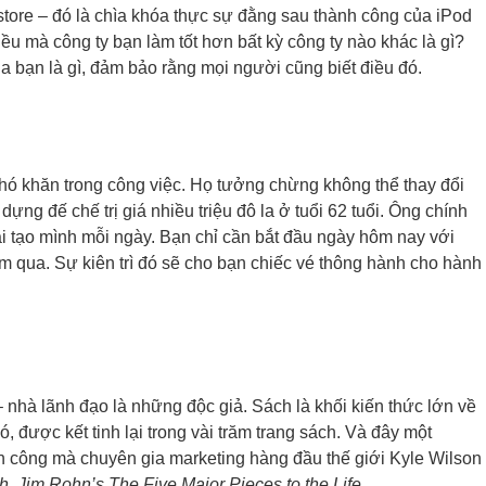
store – đó là chìa khóa thực sự đằng sau thành công của iPod
u mà công ty bạn làm tốt hơn bất kỳ công ty nào khác là gì?
ủa bạn là gì, đảm bảo rằng mọi người cũng biết điều đó.
khó khăn trong công việc. Họ tưởng chừng không thể thay đổi
ng đế chế trị giá nhiều triệu đô la ở tuổi 62 tuổi. Ông chính
tái tạo mình mỗi ngày. Bạn chỉ cần bắt đầu ngày hôm nay với
ôm qua. Sự kiên trì đó sẽ cho bạn chiếc vé thông hành cho hành
– nhà lãnh đạo là những độc giả. Sách là khối kiến thức lớn về
, được kết tinh lại trong vài trăm trang sách. Và đây một
h công mà chuyên gia marketing hàng đầu thế giới Kyle Wilson
, Jim Rohn’s The Five Major Pieces to the Life