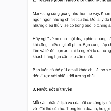
2. Teasers (đoạn video giới thiệu rất ngắn
Marketing cũng giống như hẹn hò vậy. Khán giả
ngồn ngộn những chi tiết cụ thể. Đó là lý d
những điều thú vị sẽ có trong buổi pitching 
Hãy nghĩ về nó như một đoạn phim quảng cá
khi công chiếu một bộ phim. Bạn cung cấp c
tâm và từ đó, bạn xem ai là người tỏ ra hứng
khách hàng bạn cần tiếp cận nhất.
Bạn luôn có thể gửi email khác chi tiết hơ
đến được với nhiều đối tượng nhất.
3. Nước sốt bí truyền
Mỗi sản phẩm/ dịch vụ của bất cứ công ty nào
với đối thủ của họ. Trong kinh doanh, họ gọi