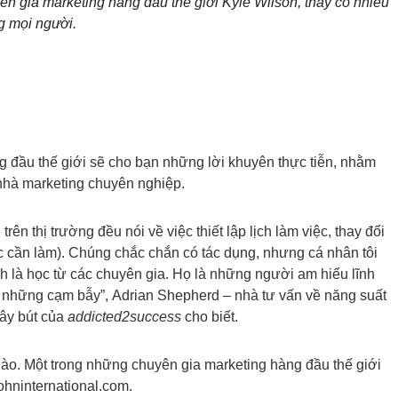
ên gia marketing hàng đầu thế giới Kyle Wilson, thấy có nhiều
ng mọi người.
g đầu thế giới sẽ cho bạn những lời khuyên thực tiễn, nhằm
t nhà marketing chuyên nghiệp.
rên thị trường đều nói về việc thiết lập lịch làm việc, thay đổi
iệc cần làm). Chúng chắc chắn có tác dụng, nhưng cá nhân tôi
ính là học từ các chuyên gia. Họ là những người am hiểu lĩnh
và những cạm bẫy”, Adrian Shepherd – nhà tư vấn về năng suất
cây bút của
addicted2success
cho biết.
nào. Một trong những chuyên gia marketing hàng đầu thế giới
ohninternational.com.