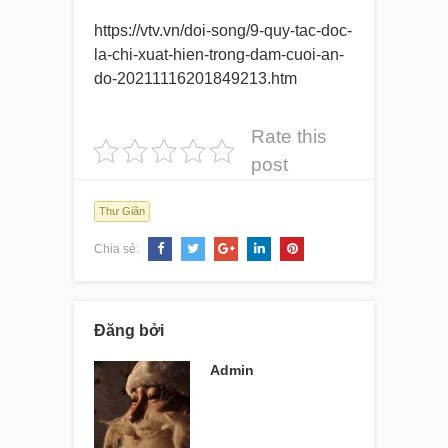
https://vtv.vn/doi-song/9-quy-
tac-doc-
la-chi-xuat-hien-
trong-dam-cuoi-an-
do-
20211116201849213.htm
Rate this
post
Thư Giãn
Chia sẻ:
Đăng bởi
Admin