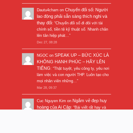
Chuyển đổi số: Người
Dautu4cham
on
lao động phải sẵn sàng thích nghi và
thay đổi
: “
Chuyển đổi số đi đôi với tài
chính số, tiền tệ kỹ thuật số. Nhanh chân
lên tân hiệp phát…
”
Dec 27, 08:28
SPEAK UP – BỨC XÚC LÀ
NGỌC
on
KHÔNG HẠNH PHÚC – HÃY LÊN
TIẾNG
: “
Thật tuyệt, yêu công ty, yêu nơi
làm việc và con người THP. Luôn tạo cho
mọi nhân viên những…
”
Mar 28, 09:37
Ngắm vẻ đẹp huy
Cuc Nguyen Kim
on
hoàng của Ai Cập
: “
Bài viết rất hay và
hình ảnh rất đẹp. Thanks!
”
Nov 5, 16:47