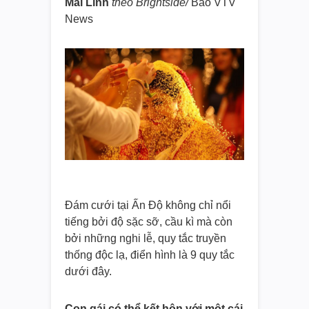
Mai Linh
theo Brightside/
Báo VTV
News
Đám cưới tại Ấn Độ không chỉ nổi
tiếng bởi độ sặc sỡ, cầu kì mà còn
bởi những nghi lễ, quy tắc truyền
thống độc lạ, điển hình là 9 quy tắc
dưới đây.
Con gái có thể kết hôn với một cái