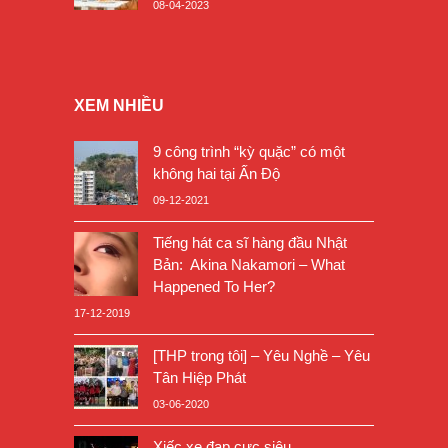
08-04-2023
XEM NHIỀU
9 công trình “kỳ quặc” có một
không hai tại Ấn Độ
09-12-2021
Tiếng hát ca sĩ hàng đầu Nhật
Bản: Akina Nakamori – What
Happened To Her?
17-12-2019
[THP trong tôi] – Yêu Nghề – Yêu
Tân Hiệp Phát
03-06-2020
Xiếc xe đạp cực siêu