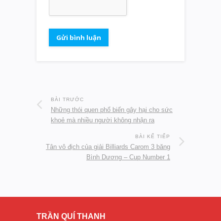
BÀI TRƯỚC
Những thói quen phổ biến gây hại cho sức
khoẻ mà nhiều người không nhận ra
BÀI KẾ TIẾP
Tân vô địch của giải Billiards Carom 3 băng
Bình Dương – Cup Number 1
TRẦN QUÍ THANH