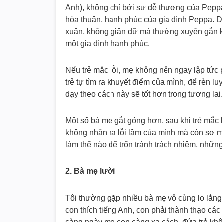
Anh), không chỉ bởi sự dễ thương của Pepp
hòa thuận, hạnh phúc của gia đình Peppa. 
xuân, không giận dữ mà thường xuyên gắn kế
một gia đình hạnh phúc.
Nếu trẻ mắc lỗi, mẹ không nên ngay lập tức 
trẻ tự tìm ra khuyết điểm của mình, để rèn lu
dạy theo cách này sẽ tốt hơn trong tương lai
Một số bà mẹ gắt gỏng hơn, sau khi trẻ mắc l
không nhận ra lỗi lầm của mình mà còn sợ mẹ
làm thế nào để trốn tránh trách nhiệm, những 
2. Bà mẹ lười
Tôi thường gặp nhiều bà mẹ vô cùng lo lắng
con thích tiếng Anh, con phải thành thạo các
càng ngày mẹ con càng xa cách, đứa trẻ khôn