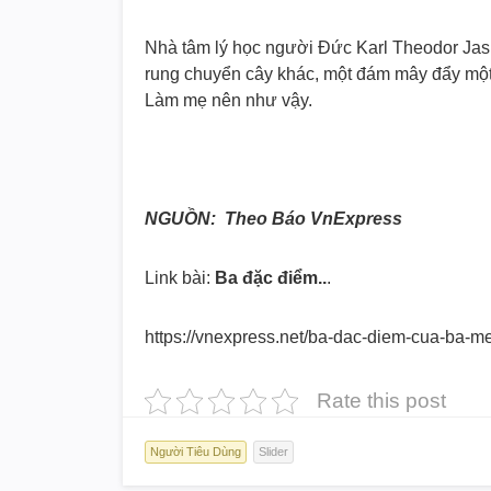
Nhà tâm lý học người Đức Karl Theodor Jasp
rung chuyển cây khác, một đám mây đẩy một 
Làm mẹ nên như vậy.
NGUỒN: Theo Báo VnExpress
Link bài:
Ba đặc điểm..
.
https://vnexpress.net/ba-dac-
diem-cua-ba-me
Rate this post
Người Tiêu Dùng
Slider