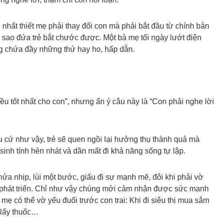
 nhất thiết mẹ phải thay đổi con mà phải bắt đầu từ chính bản
sao đứa trẻ bắt chước được. Một bà mẹ tối ngày lướt điện
ng chứa đầy những thứ hay ho, hấp dẫn.
u tốt nhất cho con”, nhưng ẩn ý câu này là “Con phải nghe lời
cứ như vậy, trẻ sẽ quen ngồi lại hưởng thụ thành quả mà
inh tính hèn nhát và dần mất đi khả năng sống tự lập.
nửa nhịp, lùi một bước, giấu đi sự mạnh mẽ, đôi khi phải vờ
phát triển. Chỉ như vậy chúng mới cảm nhận được sức mạnh
mẹ có thể vờ yếu đuối trước con trai: Khi đi siêu thị mua sắm
, lấy thuốc…