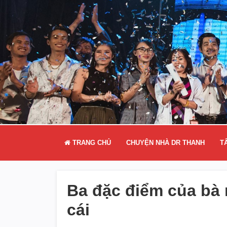
TRANG CHỦ
CHUYỆN NHÀ DR THANH
T
Ba đặc điểm của bà m
cái