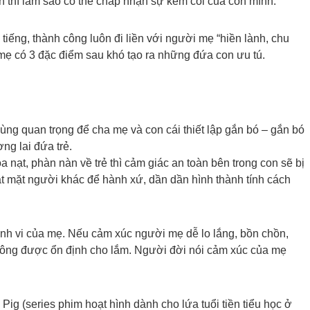
h thì làm sao có thể chấp nhận sự kém cỏi của con mình.
tiếng, thành công luôn đi liền với người mẹ “hiền lành, chu
 mẹ có 3 đặc điểm sau khó tạo ra những đứa con ưu tú.
ùng quan trọng để cha mẹ và con cái thiết lập gắn bó – gắn bó
ng lai đứa trẻ.
ạt, phàn nàn về trẻ thì cảm giác an toàn bên trong con sẽ bị
át mặt người khác để hành xứ, dần dần hình thành tính cách
ành vi của mẹ. Nếu cảm xúc người mẹ dễ lo lắng, bồn chồn,
không được ổn định cho lắm. Người đời nói cảm xúc của mẹ
ig (series phim hoạt hình dành cho lứa tuổi tiền tiểu học ở