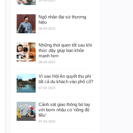
10-04-2023
Ngộ nhận đại sứ thương
hiệu
08-04-2023
Những thói quen tốt sau khi
thức dậy giúp bạn khỏe
mạnh hơn
08-04-2023
Vì sao Hội An quyết thu phí
tất cả du khách vào phố cổ?
07-04-2023
Cảnh sát giao thông bó tay
với bợm nhậu có ‘nồng độ
liều’
07-04-2023