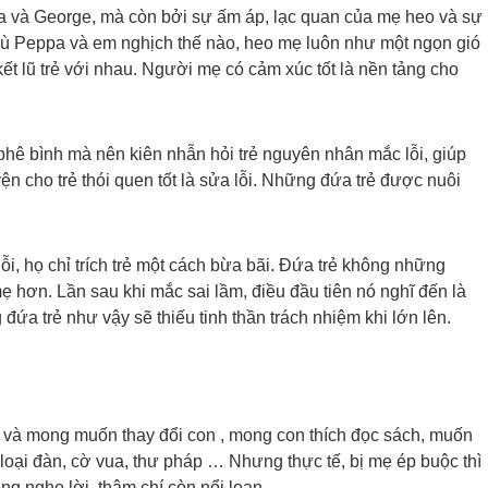
a và George, mà còn bởi sự ấm áp, lạc quan của mẹ heo và sự
Dù Peppa và em nghịch thế nào, heo mẹ luôn như một ngọn gió
t lũ trẻ với nhau. Người mẹ có cảm xúc tốt là nền tảng cho
phê bình mà nên kiên nhẫn hỏi trẻ nguyên nhân mắc lỗi, giúp
yện cho trẻ thói quen tốt là sửa lỗi. Những đứa trẻ được nuôi
.
ỗi, họ chỉ trích trẻ một cách bừa bãi. Đứa trẻ không những
 hơn. Lần sau khi mắc sai lầm, điều đầu tiên nó nghĩ đến là
đứa trẻ như vậy sẽ thiếu tinh thần trách nhiệm khi lớn lên.
 và mong muốn thay đổi con , mong con thích đọc sách, muốn
 loại đàn, cờ vua, thư pháp … Nhưng thực tế, bị mẹ ép buộc thì
g nghe lời, thậm chí còn nổi loạn.