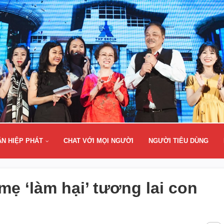
ÂN HIỆP PHÁT
CHAT VỚI MỌI NGƯỜI
NGƯỜI TIÊU DÙNG
ẹ ‘làm hại’ tương lai con