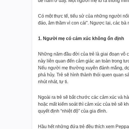
đề nằm ở đây. Một người mẹ tỏ ra thông min
Có một thực tế, tiểu sử của những người nổi 
đáo, âm thầm vì con cái”. Ngược lại, các bà
1. Người mẹ có cảm xúc không ổn định
Những năm đầu đời của trẻ là giai đoạn vô c
này liên quan đến cảm giác an toàn trong tươ
Nếu người mẹ thường xuyên đánh mắng, dọa n
phá hủy. Trẻ sẽ hình thành thói quen quan s
nhút nhát, tự ti.
Ngoài ra trẻ sẽ bắt chước các cảm xúc và h
hoặc mất kiểm soát thì cảm xúc của trẻ sẽ 
quyết định “nhiệt độ” của gia đình.
Hầu hết những đứa trẻ đều thích xem Peppa P