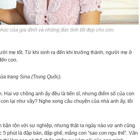
úc của gia đình và những đức tính tốt đẹp cho con.
ười mẹ tốt. Từ khi sinh ra đến khi trưởng thành, người mẹ ở
đến con.
của trang Sina (Trung Quốc).
. Hai vợ chồng anh ấy đều là tiến sĩ, nhưng điểm số của con
ao con lại như vậy? Nghe xong câu chuyện của nhà anh ấy, tôi
 bận rộn với sự nghiệp, nhưng thật ra ngày nào vợ anh cũng
 5 phút là đập bàn, đập ghế, mắng con “sao con ngu thế”. Vấn