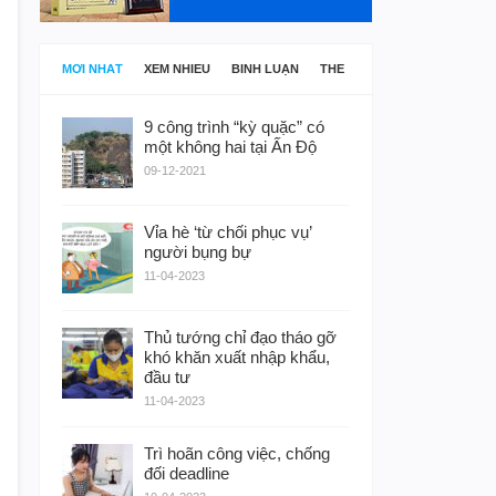
MỚI NHẤT
XEM NHIỀU
BÌNH LUẬN
THẺ
9 công trình “kỳ quặc” có
một không hai tại Ấn Độ
09-12-2021
Vỉa hè ‘từ chối phục vụ’
người bụng bự
11-04-2023
Thủ tướng chỉ đạo tháo gỡ
khó khăn xuất nhập khẩu,
đầu tư
11-04-2023
Trì hoãn công việc, chống
đối deadline