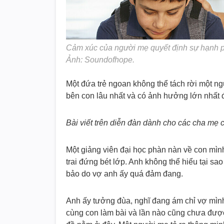
Cảm xúc của người mẹ quyết định sự hạnh ph
Ảnh: Soundofhope.
Một đứa trẻ ngoan không thể tách rời một ng
bên con lâu nhất và có ảnh hưởng lớn nhất 
Bài viết trên diễn đàn dành cho các cha mẹ 
Một giảng viên đại học phàn nàn về con mình
trai đứng bét lớp. Anh không thể hiểu tại s
bảo do vợ anh ấy quá đảm đang.
Anh ấy tưởng đùa, nghĩ đang ám chỉ vợ mình
cùng con làm bài và lần nào cũng chưa được