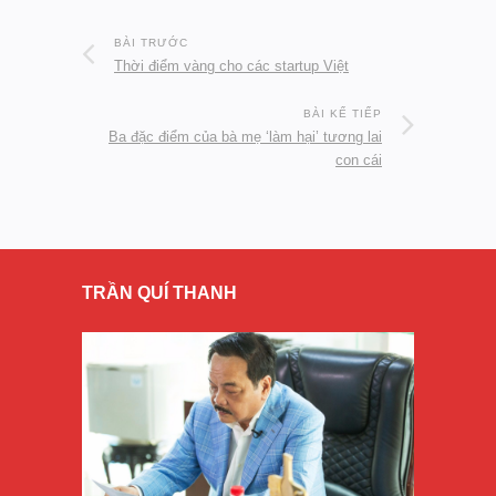
BÀI TRƯỚC
Thời điểm vàng cho các startup Việt
BÀI KẾ TIẾP
Ba đặc điểm của bà mẹ ‘làm hại’ tương lai
con cái
TRẦN QUÍ THANH