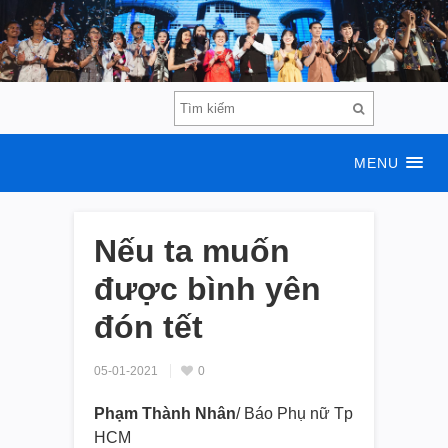
MENU
Nếu ta muốn
được bình yên
đón tết
05-01-2021
0
Phạm Thành Nhân
/ Báo Phụ nữ Tp
HCM