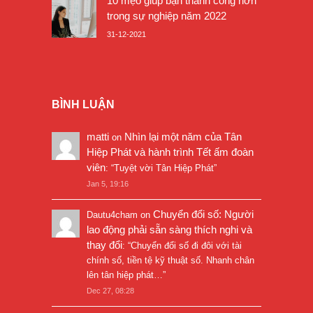
10 mẹo giúp bạn thành công hơn
trong sự nghiệp năm 2022
31-12-2021
BÌNH LUẬN
matti
Nhìn lại một năm của Tân
on
Hiệp Phát và hành trình Tết ấm đoàn
viên
: “
Tuyệt vời Tân Hiệp Phát
”
Jan 5, 19:16
Chuyển đổi số: Người
Dautu4cham
on
lao động phải sẵn sàng thích nghi và
thay đổi
: “
Chuyển đổi số đi đôi với tài
chính số, tiền tệ kỹ thuật số. Nhanh chân
lên tân hiệp phát…
”
Dec 27, 08:28