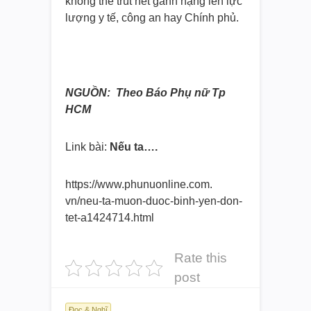
không thể trút hết gánh nặng lên lực
lượng y tế, công an hay Chính phủ.
NGUỒN: Theo Báo Phụ nữ Tp
HCM
Link bài:
Nếu ta….
https://www.phunuonline.com.
vn/neu-ta-muon-duoc-binh-yen-
don-
tet-a1424714.html
Rate this
post
Đọc & Nghĩ