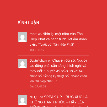
BÌNH LUẬN
matti
Nhìn lại một năm của Tân
on
Hiệp Phát và hành trình Tết ấm đoàn
viên
: “
Tuyệt vời Tân Hiệp Phát
”
Jan 5, 19:16
Chuyển đổi số: Người
Dautu4cham
on
lao động phải sẵn sàng thích nghi và
thay đổi
: “
Chuyển đổi số đi đôi với tài
chính số, tiền tệ kỹ thuật số. Nhanh chân
lên tân hiệp phát…
”
Dec 27, 08:28
SPEAK UP – BỨC XÚC LÀ
NGỌC
on
KHÔNG HẠNH PHÚC – HÃY LÊN