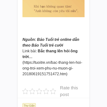
Nguồn: Báo Tuổi trẻ online dẫn
theo Báo Tuổi trẻ cười
Link bài:
Bắc thang lên hỏi ông
trời…
(https://tuoitre.vn/bac-thang-l
en-hoi-
ong-troi-xem-phu-nu-muo
n-gi-
20180619151751472.htm)
Rate this
post
Thư Giãn