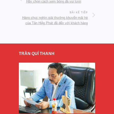
Hãy chọn cách xem bóng đá vui tươi
BÀI KẾ TIẾP
Hàng chục nghìn giải thưởng khuyến mãi hè
của Tân Hiệp Phát đã đến với khách hàng
TRẦN QUÍ THANH