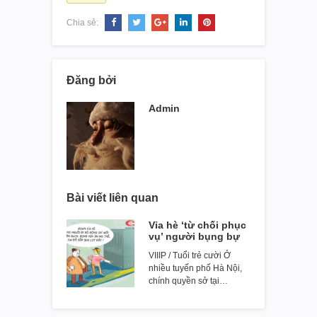
Chia sẻ:
Đăng bởi
Admin
Bài viết liên quan
Vỉa hè ‘từ chối phục
vụ’ người bụng bự
VIIIP / Tuổi trẻ cười Ở
nhiều tuyến phố Hà Nội,
chính quyền sở tại…