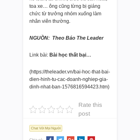
toa xe… ông cũng từng bị giáng
chức từ trưởng nhóm xuống làm
nhân viên thường.
NGUỒN: Theo Báo The Leader
Link bài:
Bài học thất bại…
(https://theleader.vn/bai-hoc-
that-bai-
dien-hinh-tu-cac-
doanh-nghiep-gia-
dinh-nhat-
ban-1576816594423.htm)
Rate this
post
Chat Với Mọi Người
Chia sẻ: