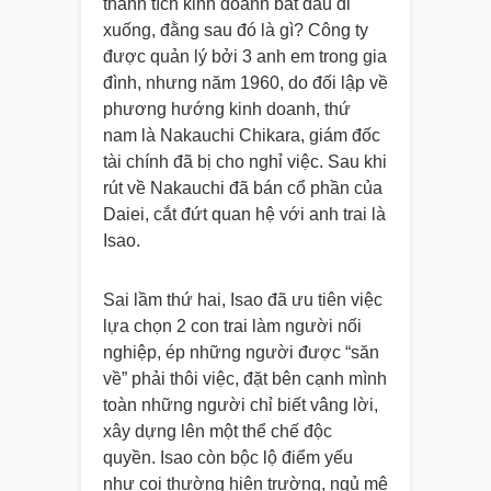
thành tích kinh doanh bắt đầu đi
xuống, đằng sau đó là gì? Công ty
được quản lý bởi 3 anh em trong gia
đình, nhưng năm 1960, do đối lập về
phương hướng kinh doanh, thứ
nam là Nakauchi Chikara, giám đốc
tài chính đã bị cho nghỉ việc. Sau khi
rút về Nakauchi đã bán cổ phần của
Daiei, cắt đứt quan hệ với anh trai là
Isao.
Sai lầm thứ hai, Isao đã ưu tiên việc
lựa chọn 2 con trai làm người nối
nghiệp, ép những người được “săn
về” phải thôi việc, đặt bên cạnh mình
toàn những người chỉ biết vâng lời,
xây dựng lên một thể chế độc
quyền. Isao còn bộc lộ điểm yếu
như coi thường hiện trường, ngủ mê