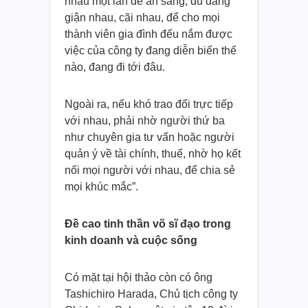
nhau một lần để ăn sáng, dù đang
giận nhau, cãi nhau, để cho mọi
thành viên gia đình đếu nắm được
việc của công ty đang diễn biến thế
nào, đang đi tới đâu.
Ngoài ra, nếu khó trao đổi trực tiếp
với nhau, phải nhờ người thứ ba
như chuyên gia tư vấn hoặc người
quản ý về tài chính, thuế, nhờ họ kết
nối mọi người với nhau, để chia sẻ
mọi khúc mắc”.
Đề cao tinh thần võ sĩ đạo trong
kinh doanh và cuộc sống
Có mặt tại hội thảo còn có ông
Tashichiro Harada, Chủ tịch công ty