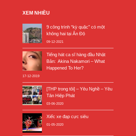
XEM NHIỀU
9 công trình “kỳ quặc” có một
không hai tại Ấn Độ
09-12-2021
Tiếng hát ca sĩ hàng đầu Nhật
Bản: Akina Nakamori – What
Happened To Her?
17-12-2019
[THP trong tôi] – Yêu Nghề – Yêu
Tân Hiệp Phát
03-06-2020
Xiếc xe đạp cực siêu
01-05-2020