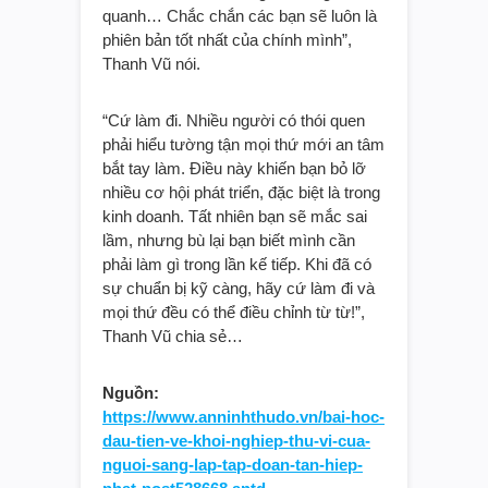
quanh… Chắc chắn các bạn sẽ luôn là
phiên bản tốt nhất của chính mình”,
Thanh Vũ nói.
“Cứ làm đi. Nhiều người có thói quen
phải hiểu tường tận mọi thứ mới an tâm
bắt tay làm. Điều này khiến bạn bỏ lỡ
nhiều cơ hội phát triển, đặc biệt là trong
kinh doanh. Tất nhiên bạn sẽ mắc sai
lầm, nhưng bù lại bạn biết mình cần
phải làm gì trong lần kế tiếp. Khi đã có
sự chuẩn bị kỹ càng, hãy cứ làm đi và
mọi thứ đều có thể điều chỉnh từ từ!”,
Thanh Vũ chia sẻ…
Nguồn:
https://www.anninhthudo.vn/bai-hoc-
dau-tien-ve-khoi-nghiep-thu-vi-cua-
nguoi-sang-lap-tap-doan-tan-hiep-