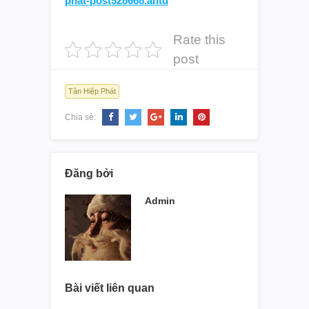
phat-post528668.antd
Rate this
post
Tân Hiệp Phát
Chia sẻ:
Đăng bởi
Admin
Bài viết liên quan