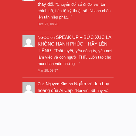
thay đổi
: “
Chuyển đổi số đi đôi với tài
chính số, tiền tệ kỹ thuật số. Nhanh chân
lên tân hiệp phát…
”
Dec 27, 08:28
SPEAK UP – BỨC XÚC LÀ
NGỌC
on
KHÔNG HẠNH PHÚC – HÃY LÊN
TIẾNG
: “
Thật tuyệt, yêu công ty, yêu nơi
làm việc và con người THP. Luôn tạo cho
mọi nhân viên những…
”
Mar 28, 09:37
Ngắm vẻ đẹp huy
Cuc Nguyen Kim
on
hoàng của Ai Cập
: “
Bài viết rất hay và
hình ảnh rất đẹp. Thanks!
”
Nov 5, 16:47