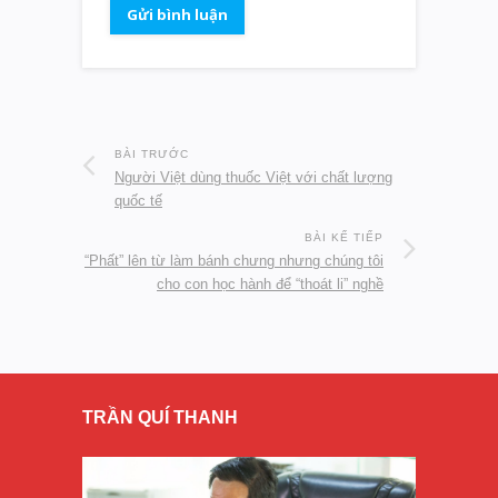
BÀI TRƯỚC
Người Việt dùng thuốc Việt với chất lượng
quốc tế
BÀI KẾ TIẾP
“Phất” lên từ làm bánh chưng nhưng chúng tôi
cho con học hành để “thoát li” nghề
TRẦN QUÍ THANH