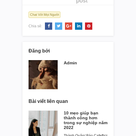
post
Chat Với Mọi Người
Chia sẻ:
Đăng bởi
Admin
Bài viết liên quan
10 mẹo giúp bạn
thành công hơn
trong sự nghiệp năm
2022
Thành Quân/ Báo Cafefbiz