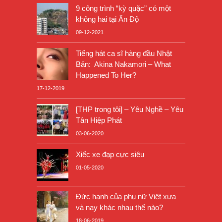
9 công trình “kỳ quặc” có một
không hai tại Ấn Độ
09-12-2021
Tiếng hát ca sĩ hàng đầu Nhật
Bản: Akina Nakamori – What
Happened To Her?
17-12-2019
[THP trong tôi] – Yêu Nghề – Yêu
Tân Hiệp Phát
03-06-2020
Xiếc xe đạp cực siêu
01-05-2020
Đức hạnh của phụ nữ Việt xưa
và nay khác nhau thế nào?
18-06-2019