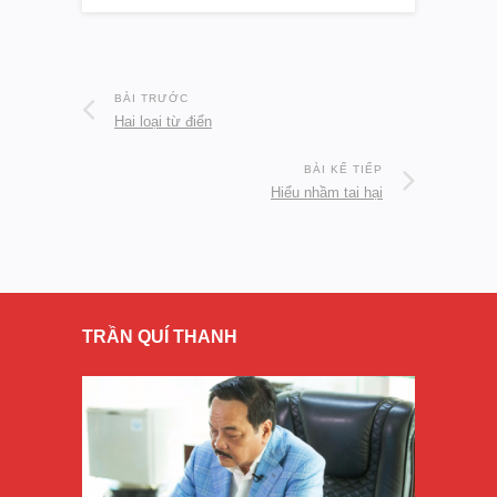
BÀI TRƯỚC
Hai loại từ điển
BÀI KẾ TIẾP
Hiểu nhầm tai hại
TRẦN QUÍ THANH