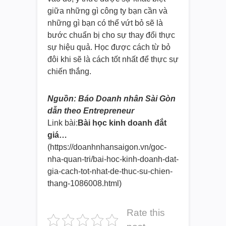
giữa những gì công ty bạn cần và
những gì bạn có thể vứt bỏ sẽ là
bước chuẩn bị cho sự thay đổi thực
sự hiệu quả. Học được cách từ bỏ
đôi khi sẽ là cách tốt nhất để thực sự
chiến thắng.
Nguồn: Báo Doanh nhân Sài Gòn
dẫn theo Entrepreneur
Link bài:
Bài học kinh doanh đắt
giá…
(https://doanhnhansaigon.vn/goc
-
nha-quan-tri/bai-hoc-kinh-doa
nh-dat-
gia-cach-tot-nhat-de-
thuc-su-chien-
thang-1086008.
html)
Rate this