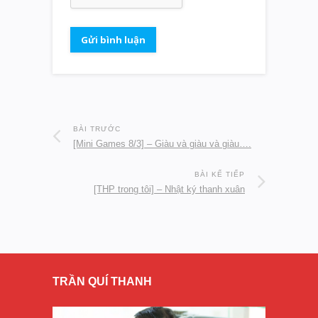
BÀI TRƯỚC
[Mini Games 8/3] – Giàu và giàu và giàu….
BÀI KẾ TIẾP
[THP trong tôi] – Nhật ký thanh xuân
TRẦN QUÍ THANH