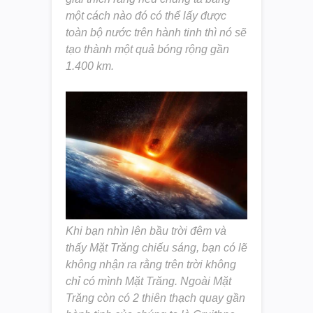
một cách nào đó có thể lấy được
toàn bộ nước trên hành tinh thì nó sẽ
tạo thành một quả bóng rộng gần
1.400 km.
Khi bạn nhìn lên bầu trời đêm và
thấy Mặt Trăng chiếu sáng, bạn có lẽ
không nhận ra rằng trên trời không
chỉ có mình Mặt Trăng. Ngoài Mặt
Trăng còn có 2 thiên thạch quay gần