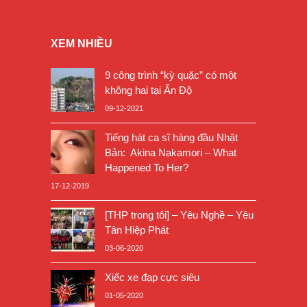
XEM NHIỀU
9 công trình “kỳ quặc” có một
không hai tại Ấn Độ
09-12-2021
Tiếng hát ca sĩ hàng đầu Nhật
Bản: Akina Nakamori – What
Happened To Her?
17-12-2019
[THP trong tôi] – Yêu Nghề – Yêu
Tân Hiệp Phát
03-06-2020
Xiếc xe đạp cực siêu
01-05-2020