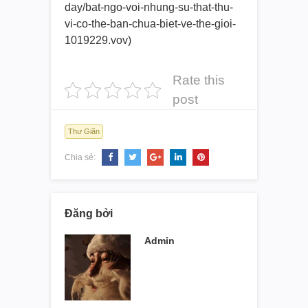
day/bat-ngo-voi-nhung-
su-that-thu-
vi-co-the-ban-
chua-biet-ve-the-gioi-
1019229.
vov)
Rate this
post
Thư Giãn
Chia sẻ:
Đăng bởi
Admin