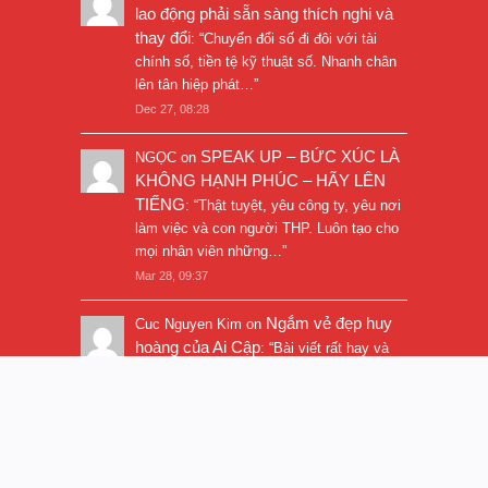
lao động phải sẵn sàng thích nghi và
thay đổi
: “
Chuyển đổi số đi đôi với tài
chính số, tiền tệ kỹ thuật số. Nhanh chân
lên tân hiệp phát…
”
Dec 27, 08:28
SPEAK UP – BỨC XÚC LÀ
NGỌC
on
KHÔNG HẠNH PHÚC – HÃY LÊN
TIẾNG
: “
Thật tuyệt, yêu công ty, yêu nơi
làm việc và con người THP. Luôn tạo cho
mọi nhân viên những…
”
Mar 28, 09:37
Ngắm vẻ đẹp huy
Cuc Nguyen Kim
on
hoàng của Ai Cập
: “
Bài viết rất hay và
hình ảnh rất đẹp. Thanks!
”
Nov 5, 16:47