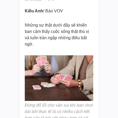
Kiều Anh
/ Báo VOV
Những sự thật dưới đây sẽ khiến
bạn cảm thấy cuộc sống thật thú vị
và luôn tràn ngập những điều bất
ngờ.
Đừng đổ lỗi cho vận xui khi bạn chơi
bài bởi thực tế là có nhiều cách kết
hợp các lá bài với nhau hơn cả số