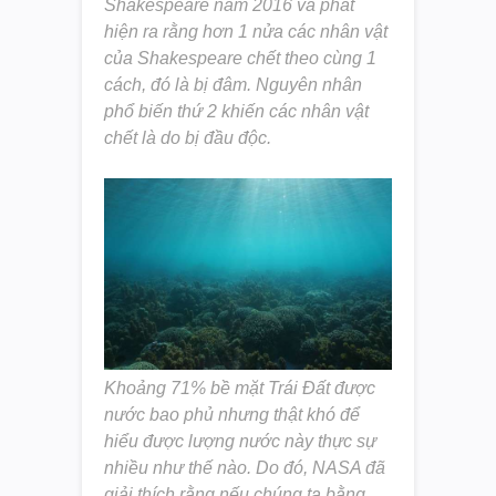
Shakespeare năm 2016 và phát
hiện ra rằng hơn 1 nửa các nhân vật
của Shakespeare chết theo cùng 1
cách, đó là bị đâm. Nguyên nhân
phổ biến thứ 2 khiến các nhân vật
chết là do bị đầu độc.
Khoảng 71% bề mặt Trái Đất được
nước bao phủ nhưng thật khó để
hiểu được lượng nước này thực sự
nhiều như thế nào. Do đó, NASA đã
giải thích rằng nếu chúng ta bằng