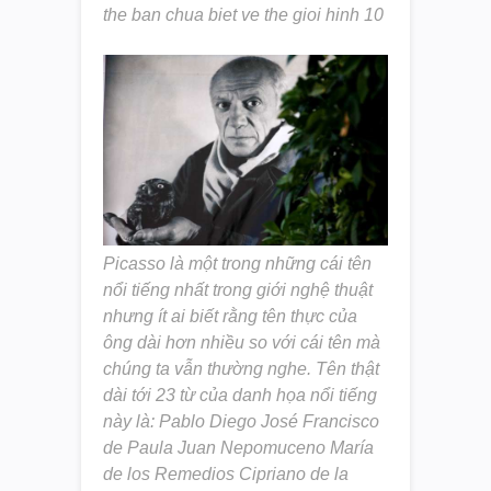
the ban chua biet ve the gioi hinh 10
Picasso là một trong những cái tên
nổi tiếng nhất trong giới nghệ thuật
nhưng ít ai biết rằng tên thực của
ông dài hơn nhiều so với cái tên mà
chúng ta vẫn thường nghe. Tên thật
dài tới 23 từ của danh họa nổi tiếng
này là: Pablo Diego José Francisco
de Paula Juan Nepomuceno María
de los Remedios Cipriano de la