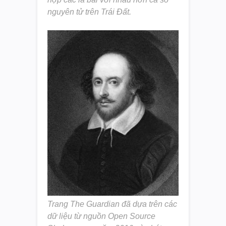
nguyên tử trên Trái Đất.
Trang The Guardian đã dựa trên các
dữ liệu từ nguồn Open Source