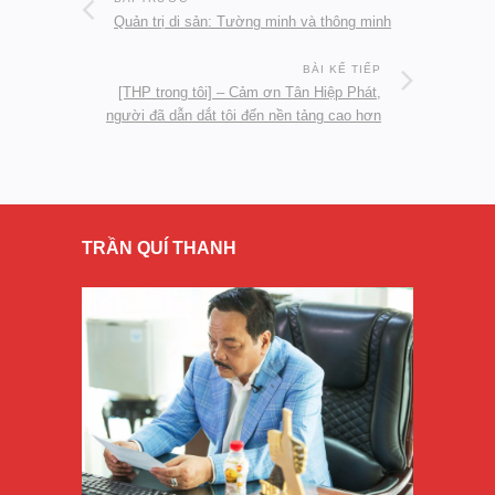
Quản trị di sản: Tường minh và thông minh
BÀI KẾ TIẾP
[THP trong tôi] – Cảm ơn Tân Hiệp Phát,
người đã dẫn dắt tôi đến nền tảng cao hơn
TRẦN QUÍ THANH