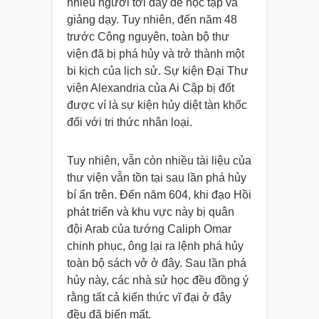
nhiều người tới đây để học tập và
giảng dạy. Tuy nhiên, đến năm 48
trước Công nguyên, toàn bộ thư
viện đã bị phá hủy và trở thành một
bi kịch của lịch sử. Sự kiện Đại Thư
viện Alexandria của Ai Cập bị đốt
được ví là sự kiện hủy diệt tàn khốc
đối với tri thức nhân loại.
Tuy nhiên, vẫn còn nhiều tài liệu của
thư viện vẫn tồn tại sau lần phá hủy
bí ẩn trên. Đến năm 604, khi đạo Hồi
phát triển và khu vực này bị quân
đội Arab của tướng Caliph Omar
chinh phục, ông lại ra lệnh phá hủy
toàn bộ sách vở ở đây. Sau lần phá
hủy này, các nhà sử học đều đồng ý
rằng tất cả kiến thức vĩ đại ở đây
đều đã biến mất.