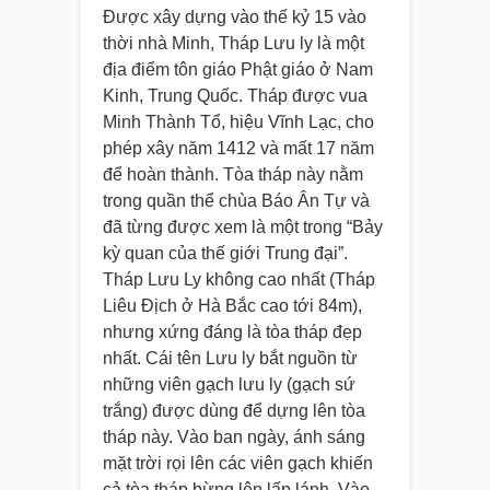
Được xây dựng vào thế kỷ 15 vào
thời nhà Minh, Tháp Lưu ly là một
địa điểm tôn giáo Phật giáo ở Nam
Kinh, Trung Quốc. Tháp được vua
Minh Thành Tổ, hiệu Vĩnh Lạc, cho
phép xây năm 1412 và mất 17 năm
để hoàn thành. Tòa tháp này nằm
trong quần thể chùa Báo Ân Tự và
đã từng được xem là một trong “Bảy
kỳ quan của thế giới Trung đại”.
Tháp Lưu Ly không cao nhất (Tháp
Liêu Địch ở Hà Bắc cao tới 84m),
nhưng xứng đáng là tòa tháp đẹp
nhất. Cái tên Lưu ly bắt nguồn từ
những viên gạch lưu ly (gạch sứ
trắng) được dùng để dựng lên tòa
tháp này. Vào ban ngày, ánh sáng
mặt trời rọi lên các viên gạch khiến
cả tòa tháp bừng lên lấp lánh. Vào