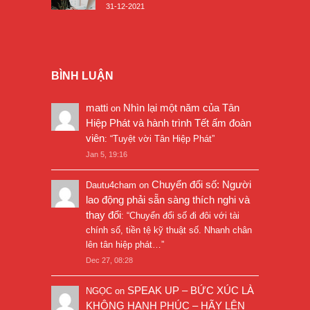
31-12-2021
BÌNH LUẬN
matti
Nhìn lại một năm của Tân
on
Hiệp Phát và hành trình Tết ấm đoàn
viên
: “
Tuyệt vời Tân Hiệp Phát
”
Jan 5, 19:16
Chuyển đổi số: Người
Dautu4cham
on
lao động phải sẵn sàng thích nghi và
thay đổi
: “
Chuyển đổi số đi đôi với tài
chính số, tiền tệ kỹ thuật số. Nhanh chân
lên tân hiệp phát…
”
Dec 27, 08:28
SPEAK UP – BỨC XÚC LÀ
NGỌC
on
KHÔNG HẠNH PHÚC – HÃY LÊN