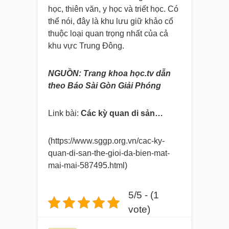
học, thiên văn, y học và triết học. Có
thể nói, đây là khu lưu giữ khảo cổ
thuộc loại quan trọng nhất của cả
khu vực Trung Đông.
NGUỒN: Trang khoa học.tv dẫn
theo Báo Sài Gòn Giải Phóng
Link bài:
Các kỳ quan di sản…
(https://www.sggp.org.vn/cac-
ky-
quan-di-san-the-gioi-da-
bien-mat-
mai-mai-587495.html)
5/5 - (1
vote)