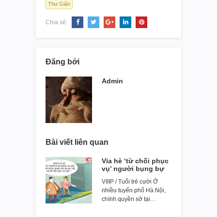
Thư Giãn
Chia sẻ:
Đăng bởi
Admin
Bài viết liên quan
Vỉa hè ‘từ chối phục
vụ’ người bụng bự
VIIIP / Tuổi trẻ cười Ở
nhiều tuyến phố Hà Nội,
chính quyền sở tại…