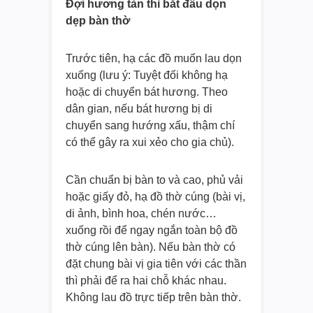
Đợi hương tàn thì bắt đầu dọn
dẹp bàn thờ
Trước tiên, hạ các đồ muốn lau dọn
xuống (lưu ý: Tuyệt đối không hạ
hoặc di chuyển bát hương. Theo
dân gian, nếu bát hương bị di
chuyển sang hướng xấu, thậm chí
có thể gây ra xui xẻo cho gia chủ).
Cần chuẩn bị bàn to và cao, phủ vải
hoặc giấy đỏ, hạ đồ thờ cúng (bài vị,
di ảnh, bình hoa, chén nước…
xuống rồi để ngay ngắn toàn bộ đồ
thờ cúng lên bàn). Nếu bàn thờ có
đặt chung bài vị gia tiên với các thần
thì phải để ra hai chỗ khác nhau.
Không lau đồ trực tiếp trên bàn thờ.