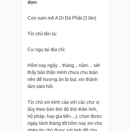
dọn:
Con nam mô A Di Đà Phật (3 lần)
Tín chủ tên là:
Cư ngụ tại địa chỉ:
Hôm nay ngày .. tháng .. năm… xét
thấy bản thân mình chưa chu toàn
nên để hương án bị bụi, xin thành
tâm sám hối.
Tín chủ xin kính cáo với các chư vị
(tùy theo bàn thờ đó thờ thần linh,
hộ pháp, hay gia tiên…), chọn được
ngày lành tháng tốt hôm nay xin cho
phép tín chủ được sái tịnh để cho