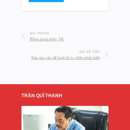
BÀI TRƯỚC
Bỗng dưng thấy Tết
BÀI KẾ TIẾP
Xóa rào cản để kinh tế tư nhân phát triển
TRẦN QUÍ THANH