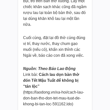
bụi, tro trên bàn thờ xuống. Lấy một
chiếc khăn sạch khác cũng đã ngâm
rượu lau lại toàn bộ bàn thờ, sau đó
lại dùng khăn khô lau lại một lần
nữa.
Cuối cùng, đặt lại đồ thờ cúng đúng
vị trí, thay nước, thay chum gạo
muối (nếu có), khấn xin thỉnh các
Ngài về, báo cáo con đã xong việc.
Nguồn: Theo Báo Lao Động
Link bài:
Cách lau dọn bàn thờ
đón Tết Mậu Tuất để không bị
“tán lộc”
(https://laodong.vn/xa-hoi/cach
-lau-
don-ban-tho-don-tet-mau-
tuat-de-
khong-bi-tan-loc-59116
2.ldo)