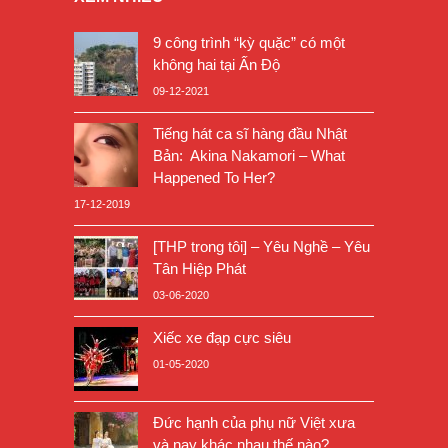
9 công trình “kỳ quặc” có một
không hai tại Ấn Độ
09-12-2021
Tiếng hát ca sĩ hàng đầu Nhật
Bản: Akina Nakamori – What
Happened To Her?
17-12-2019
[THP trong tôi] – Yêu Nghề – Yêu
Tân Hiệp Phát
03-06-2020
Xiếc xe đạp cực siêu
01-05-2020
Đức hạnh của phụ nữ Việt xưa
và nay khác nhau thế nào?