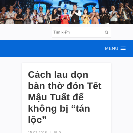
MENU
Cách lau dọn
bàn thờ đón Tết
Mậu Tuất để
không bị “tán
lộc”
15-02-2018
0