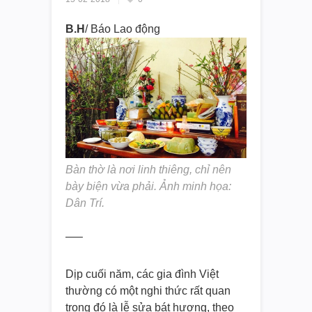
B.H
/ Báo Lao động
Bàn thờ là nơi linh thiêng, chỉ nên
bày biện vừa phải. Ảnh minh họa:
Dân Trí.
—–
Dịp cuối năm, các gia đình Việt
thường có một nghi thức rất quan
trọng đó là lễ sửa bát hương, theo