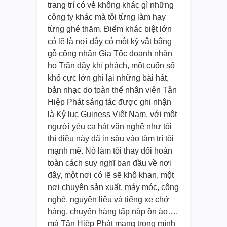
trang trí có vẻ không khác gì những
công ty khác mà tôi từng làm hay
từng ghé thăm. Điểm khác biệt lớn
có lẽ là nơi đây có một kỹ vật bằng
gỗ công nhận Gia Tộc doanh nhân
họ Trần đầy khí phách, một cuốn sổ
khổ cực lớn ghi lại những bài hát,
bản nhạc do toàn thể nhân viên Tân
Hiệp Phát sáng tác được ghi nhận
là Kỷ lục Guiness Việt Nam, với một
người yêu ca hát văn nghệ như tôi
thì điều này đã in sâu vào tâm trí tôi
mạnh mẽ. Nó làm tôi thay đổi hoàn
toàn cách suy nghĩ ban đầu về nơi
đây, một nơi có lẽ sẽ khô khan, một
nơi chuyên sản xuất, máy móc, công
nghệ, nguyên liệu và tiếng xe chở
hàng, chuyển hàng tấp nập ồn ào…,
mà Tân Hiệp Phát mang trong mình