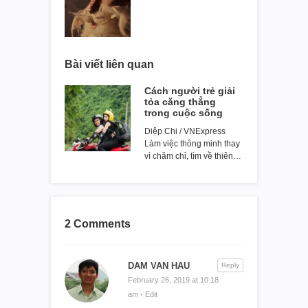
Bài viết liên quan
Cách người trẻ giải
tỏa căng thẳng
trong cuộc sống
Diệp Chi / VNExpress
Làm việc thông minh thay
vì chăm chỉ, tìm về thiên…
2 Comments
DAM VAN HAU
Reply
February 26, 2019 at 10:18
am
·
Edit