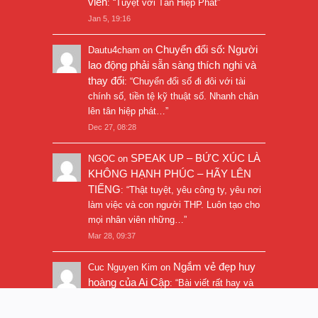
viên
: “
Tuyệt vời Tân Hiệp Phát
”
Jan 5, 19:16
Chuyển đổi số: Người
Dautu4cham
on
lao động phải sẵn sàng thích nghi và
thay đổi
: “
Chuyển đổi số đi đôi với tài
chính số, tiền tệ kỹ thuật số. Nhanh chân
lên tân hiệp phát…
”
Dec 27, 08:28
SPEAK UP – BỨC XÚC LÀ
NGỌC
on
KHÔNG HẠNH PHÚC – HÃY LÊN
TIẾNG
: “
Thật tuyệt, yêu công ty, yêu nơi
làm việc và con người THP. Luôn tạo cho
mọi nhân viên những…
”
Mar 28, 09:37
Ngắm vẻ đẹp huy
Cuc Nguyen Kim
on
hoàng của Ai Cập
: “
Bài viết rất hay và
hình ảnh rất đẹp. Thanks!
”
Nov 5, 16:47