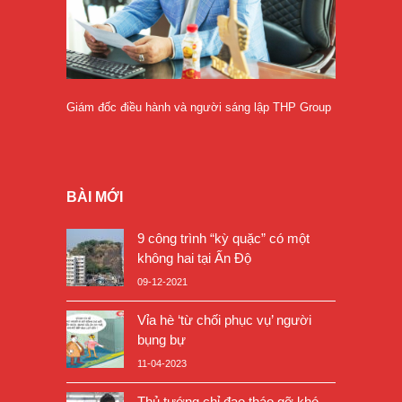
Giám đốc điều hành và người sáng lập THP Group
BÀI MỚI
9 công trình “kỳ quặc” có một
không hai tại Ấn Độ
09-12-2021
Vỉa hè ‘từ chối phục vụ’ người
bụng bự
11-04-2023
Thủ tướng chỉ đạo tháo gỡ khó