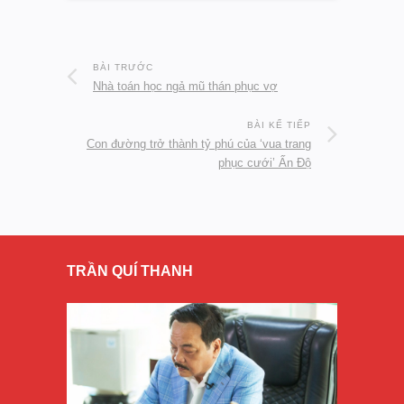
BÀI TRƯỚC
Nhà toán học ngả mũ thán phục vợ
BÀI KẾ TIẾP
Con đường trở thành tỷ phú của ‘vua trang
phục cưới’ Ấn Độ
TRẦN QUÍ THANH