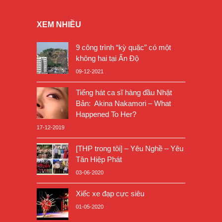
XEM NHIỀU
9 công trình “kỳ quặc” có một
không hai tại Ấn Độ
09-12-2021
Tiếng hát ca sĩ hàng đầu Nhật
Bản: Akina Nakamori – What
Happened To Her?
17-12-2019
[THP trong tôi] – Yêu Nghề – Yêu
Tân Hiệp Phát
03-06-2020
Xiếc xe đạp cực siêu
01-05-2020