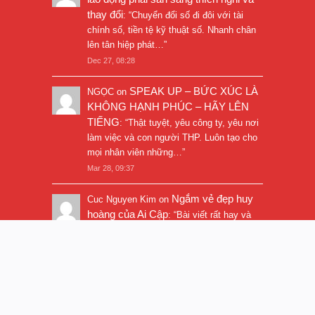
thay đổi
: “
Chuyển đổi số đi đôi với tài
chính số, tiền tệ kỹ thuật số. Nhanh chân
lên tân hiệp phát…
”
Dec 27, 08:28
SPEAK UP – BỨC XÚC LÀ
NGỌC
on
KHÔNG HẠNH PHÚC – HÃY LÊN
TIẾNG
: “
Thật tuyệt, yêu công ty, yêu nơi
làm việc và con người THP. Luôn tạo cho
mọi nhân viên những…
”
Mar 28, 09:37
Ngắm vẻ đẹp huy
Cuc Nguyen Kim
on
hoàng của Ai Cập
: “
Bài viết rất hay và
hình ảnh rất đẹp. Thanks!
”
Nov 5, 16:47