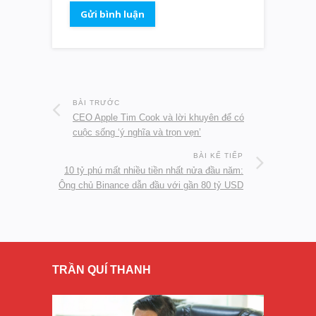
BÀI TRƯỚC
CEO Apple Tim Cook và lời khuyên để có
cuộc sống ‘ý nghĩa và trọn vẹn’
BÀI KẾ TIẾP
10 tỷ phú mất nhiều tiền nhất nửa đầu năm:
Ông chủ Binance dẫn đầu với gần 80 tỷ USD
TRẦN QUÍ THANH