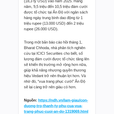
(18,3 tỷ USD) vào năm 2025. Hàng
năm, 9,5 triệu đến 10,5 triệu đám cưới
được tổ chức tại Ấn Độ với ngân sách
hàng ngày trung bình dao động từ 1
triệu rupee (13.000 USD) đến 2 triệu
rupee (26.000 USD).
Trong một bản báo cáo hồi tháng 1,
Bharat Chhoda, nhà phân tích nghiên
cứu tại ICICI Securities cho biết, số
lượng đám cưới được tổ chức tăng lên
sẽ khiến thị trường mở rộng hơn nữa,
giúp khả năng nhượng quyền thương
hiệu Vedant trở nên thuận lợi hơn. Và
nhờ đó, “vua trang phục cưới” Ấn Độ
sẽ lại càng trở nên giàu có hơn.
Nguồn:
https://ndh.vn/lam-giau/con-
duong-tro-thanh-ty-phu-cua-vua-
trang-phuc-cuoi-an-do-1319069.html