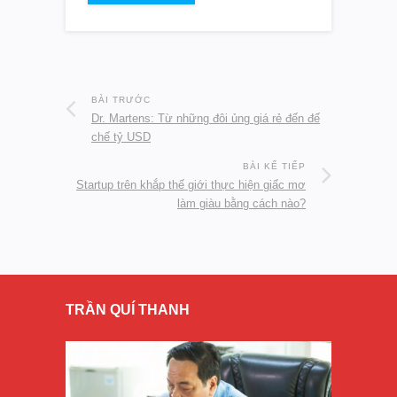
BÀI TRƯỚC
Dr. Martens: Từ những đôi ủng giá rẻ đến đế
chế tỷ USD
BÀI KẾ TIẾP
Startup trên khắp thế giới thực hiện giấc mơ
làm giàu bằng cách nào?
TRẦN QUÍ THANH