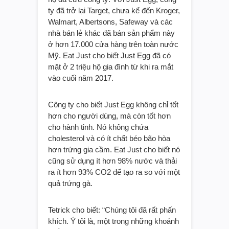
mong muốn. Có thể nói, thành công của
họ đã cứu công ty: Với Just Egg, công
ty đã trở lại Target, chưa kể đến Kroger,
Walmart, Albertsons, Safeway và các
nhà bán lẻ khác đã bán sản phẩm này
ở hơn 17.000 cửa hàng trên toàn nước
Mỹ. Eat Just cho biết Just Egg đã có
mặt ở 2 triệu hộ gia đình từ khi ra mắt
vào cuối năm 2017.
Công ty cho biết Just Egg không chỉ tốt
hơn cho người dùng, mà còn tốt hơn
cho hành tinh. Nó không chứa
cholesterol và có ít chất béo bão hòa
hơn trứng gia cầm. Eat Just cho biết nó
cũng sử dụng ít hơn 98% nước và thải
ra ít hơn 93% CO2 để tạo ra so với một
quả trứng gà.