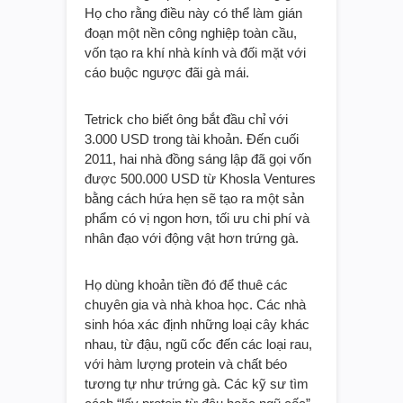
kiếm một giải pháp thay thế trứng gà.
Họ cho rằng điều này có thể làm gián
đoạn một nền công nghiệp toàn cầu,
vốn tạo ra khí nhà kính và đối mặt với
cáo buộc ngược đãi gà mái.
Tetrick cho biết ông bắt đầu chỉ với
3.000 USD trong tài khoản. Đến cuối
2011, hai nhà đồng sáng lập đã gọi vốn
được 500.000 USD từ Khosla Ventures
bằng cách hứa hẹn sẽ tạo ra một sản
phẩm có vị ngon hơn, tối ưu chi phí và
nhân đạo với động vật hơn trứng gà.
Họ dùng khoản tiền đó để thuê các
chuyên gia và nhà khoa học. Các nhà
sinh hóa xác định những loại cây khác
nhau, từ đậu, ngũ cốc đến các loại rau,
với hàm lượng protein và chất béo
tương tự như trứng gà. Các kỹ sư tìm