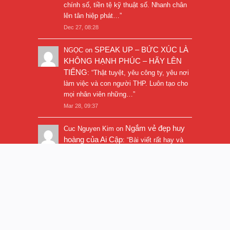
lao động phải sẵn sàng thích nghi và
thay đổi
: “
Chuyển đổi số đi đôi với tài
chính số, tiền tệ kỹ thuật số. Nhanh chân
lên tân hiệp phát…
”
Dec 27, 08:28
SPEAK UP – BỨC XÚC LÀ
NGỌC
on
KHÔNG HẠNH PHÚC – HÃY LÊN
TIẾNG
: “
Thật tuyệt, yêu công ty, yêu nơi
làm việc và con người THP. Luôn tạo cho
mọi nhân viên những…
”
Mar 28, 09:37
Ngắm vẻ đẹp huy
Cuc Nguyen Kim
on
hoàng của Ai Cập
: “
Bài viết rất hay và
hình ảnh rất đẹp. Thanks!
”
Nov 5, 16:47