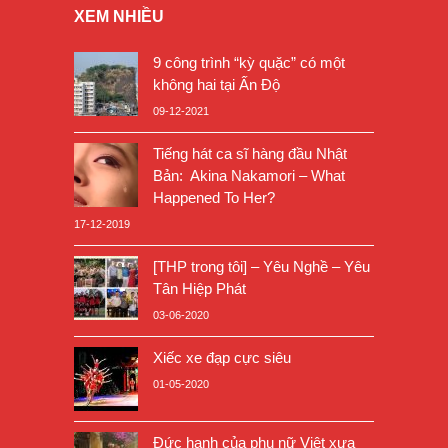
XEM NHIỀU
9 công trình “kỳ quặc” có một
không hai tại Ấn Độ
09-12-2021
Tiếng hát ca sĩ hàng đầu Nhật
Bản: Akina Nakamori – What
Happened To Her?
17-12-2019
[THP trong tôi] – Yêu Nghề – Yêu
Tân Hiệp Phát
03-06-2020
Xiếc xe đạp cực siêu
01-05-2020