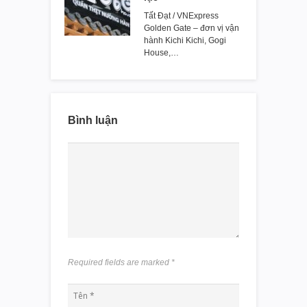
Trùm lẩu nướng
Golden Gate lãi kỷ
lục
Tất Đạt / VNExpress
Golden Gate – đơn vị vận
hành Kichi Kichi, Gogi
House,…
Bình luận
Required fields are marked
*