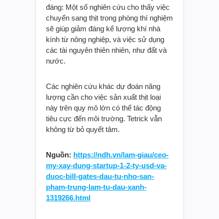
cuối thập kỷ này. Tetrick cho biết bất kỳ
áp lực và thử thách nào đều xứng
đáng: Một số nghiên cứu cho thấy việc
chuyển sang thịt trong phòng thí nghiệm
sẽ giúp giảm đáng kể lượng khí nhà
kính từ nông nghiệp, và việc sử dụng
các tài nguyên thiên nhiên, như đất và
nước.
Các nghiên cứu khác dự đoán năng
lượng cần cho việc sản xuất thịt loại
này trên quy mô lớn có thể tác động
tiêu cực đến môi trường. Tetrick vẫn
không từ bỏ quyết tâm.
Nguồn:
https://ndh.vn/lam-giau/ceo-
my-xay-dung-startup-1-2-ty-usd-va-
duoc-bill-gates-dau-tu-nho-san-
pham-trung-lam-tu-dau-xanh-
1319266.html