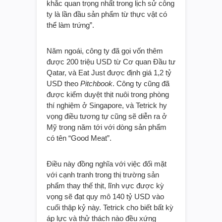
Tetrick cho biết: “Chúng tôi đã rất phấn
khích. Ý tôi là, một trong những khoảnh
khắc quan trọng nhất trong lịch sử công
ty là lần đầu sản phẩm từ thực vật có
thể làm trứng”.
Năm ngoái, công ty đã gọi vốn thêm
được 200 triệu USD từ Cơ quan Đầu tư
Qatar, và Eat Just được định giá 1,2 tỷ
USD theo
Pitchbook
. Công ty cũng đã
được kiểm duyệt thịt nuôi trong phòng
thí nghiệm ở Singapore, và Tetrick hy
vọng điều tương tự cũng sẽ diễn ra ở
Mỹ trong năm tới với dòng sản phẩm
có tên “Good Meat”.
Điều này đồng nghĩa với việc đối mặt
với cạnh tranh trong thị trường sản
phẩm thay thế thịt, lĩnh vực được kỳ
vọng sẽ đạt quy mô 140 tỷ USD vào