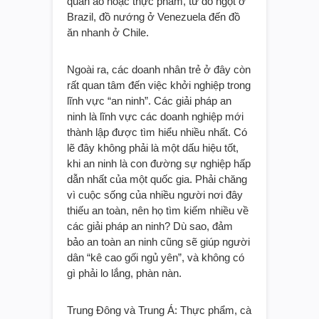
quần áo hoặc thực phẩm, từ đồ ngọt ở
Brazil, đồ nướng ở Venezuela đến đồ
ăn nhanh ở Chile.
Ngoài ra, các doanh nhân trẻ ở đây còn
rất quan tâm đến việc khởi nghiệp trong
lĩnh vực “an ninh”. Các giải pháp an
ninh là lĩnh vực các doanh nghiệp mới
thành lập được tìm hiểu nhiều nhất. Có
lẽ đây không phải là một dấu hiệu tốt,
khi an ninh là con đường sự nghiệp hấp
dẫn nhất của một quốc gia. Phải chăng
vì cuộc sống của nhiều người nơi đây
thiếu an toàn, nên họ tìm kiếm nhiều về
các giải pháp an ninh? Dù sao, đảm
bảo an toàn an ninh cũng sẽ giúp người
dân “kê cao gối ngủ yên”, và không có
gì phải lo lắng, phàn nàn.
Trung Đông và Trung Á: Thực phẩm, cà