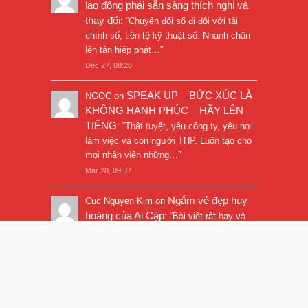
lao động phải sẵn sàng thích nghi và
thay đổi
: “
Chuyển đổi số đi đôi với tài
chính số, tiền tệ kỹ thuật số. Nhanh chân
lên tân hiệp phát…
”
Dec 27, 08:28
SPEAK UP – BỨC XÚC LÀ
NGỌC
on
KHÔNG HẠNH PHÚC – HÃY LÊN
TIẾNG
: “
Thật tuyệt, yêu công ty, yêu nơi
làm việc và con người THP. Luôn tạo cho
mọi nhân viên những…
”
Mar 28, 09:37
Ngắm vẻ đẹp huy
Cuc Nguyen Kim
on
hoàng của Ai Cập
: “
Bài viết rất hay và
hình ảnh rất đẹp. Thanks!
”
Nov 5, 16:47