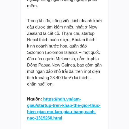
mềm.
Trong khi đó, công việc kinh doanh khởi
đầu được tìm kiếm nhiều nhất ở New
Zealand là cắt cỏ. Thậm chí, startup
Nepal thích buôn rượu, Bhutan thích
kinh doanh nước hoa, quần đảo
Solomon (Solomon Islands – một quốc
đảo của người Melanesia, nằm ở phía
Đông Papua New Guinea, bao gồm gần
một ngàn đảo nhỏ trải dài trên một diện
tích khoảng 28.400 km²) lại thích …
chăn nuôi lợn.
Nguồn:
https://ndh.vn/lam-
giau/startup-tren-khap-the-gioi-thuc-
hien-giac-mo-lam-giau-bang-cach-
nao-1319260.html