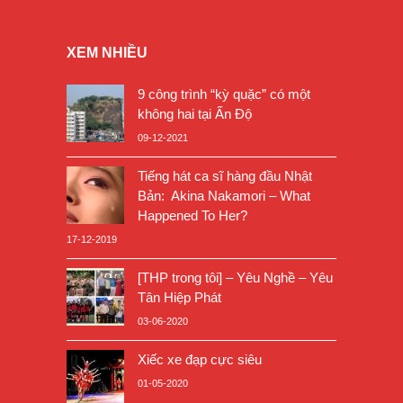
XEM NHIỀU
9 công trình “kỳ quặc” có một
không hai tại Ấn Độ
09-12-2021
Tiếng hát ca sĩ hàng đầu Nhật
Bản: Akina Nakamori – What
Happened To Her?
17-12-2019
[THP trong tôi] – Yêu Nghề – Yêu
Tân Hiệp Phát
03-06-2020
Xiếc xe đạp cực siêu
01-05-2020