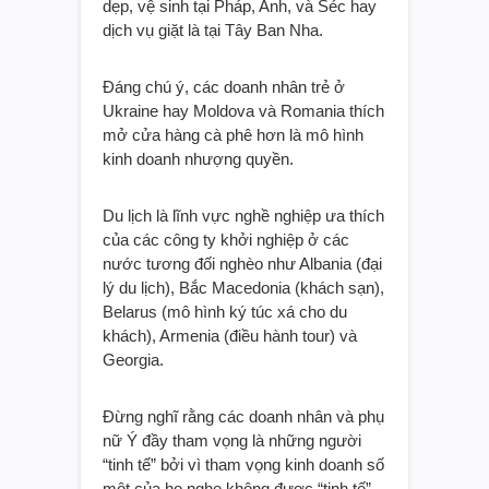
dẹp, vệ sinh tại Pháp, Anh, và Séc hay
dịch vụ giặt là tại Tây Ban Nha.
Đáng chú ý, các doanh nhân trẻ ở
Ukraine hay Moldova và Romania thích
mở cửa hàng cà phê hơn là mô hình
kinh doanh nhượng quyền.
Du lịch là lĩnh vực nghề nghiệp ưa thích
của các công ty khởi nghiệp ở các
nước tương đối nghèo như Albania (đại
lý du lịch), Bắc Macedonia (khách sạn),
Belarus (mô hình ký túc xá cho du
khách), Armenia (điều hành tour) và
Georgia.
Đừng nghĩ rằng các doanh nhân và phụ
nữ Ý đầy tham vọng là những người
“tinh tế” bởi vì tham vọng kinh doanh số
một của họ nghe không được “tinh tế”