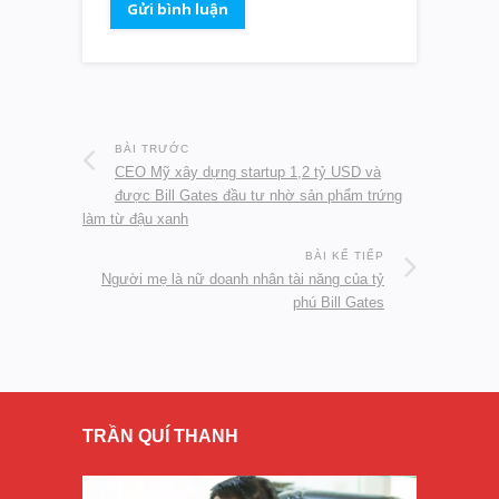
BÀI TRƯỚC
CEO Mỹ xây dựng startup 1,2 tỷ USD và
được Bill Gates đầu tư nhờ sản phẩm trứng
làm từ đậu xanh
BÀI KẾ TIẾP
Người mẹ là nữ doanh nhân tài năng của tỷ
phú Bill Gates
TRẦN QUÍ THANH