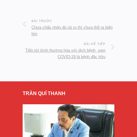
BÀI TRƯỚC
Chưa chấp nhận đủ rủi ro thì chưa thể ra biển
lớn
BÀI KẾ TIẾP
Tiến tới bình thường hóa với dịch bệnh, xem
COVID-19 là bệnh đặc hữu
TRẦN QUÍ THANH