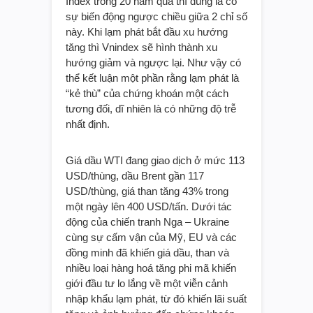
Index trong 20 năm qua thì đúng là có
sự biến động ngược chiều giữa 2 chỉ số
này. Khi lạm phát bắt đầu xu hướng
tăng thì Vnindex sẽ hình thành xu
hướng giảm và ngược lại. Như vậy có
thể kết luận một phần rằng lạm phát là
“kẻ thù” của chứng khoán một cách
tương đối, dĩ nhiên là có những độ trễ
nhất định.
Giá dầu WTI đang giao dịch ở mức 113
USD/thùng, dầu Brent gần 117
USD/thùng, giá than tăng 43% trong
một ngày lên 400 USD/tấn. Dưới tác
động của chiến tranh Nga – Ukraine
cùng sự cấm vận của Mỹ, EU và các
đồng minh đã khiến giá dầu, than và
nhiều loại hàng hoá tăng phi mã khiến
giới đầu tư lo lắng về một viễn cảnh
nhập khẩu lạm phát, từ đó khiến lãi suất