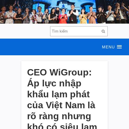
MENU
CEO WiGroup:
Áp lực nhập
khẩu lạm phát
của Việt Nam là
rõ ràng nhưng
khó có siêu lạm