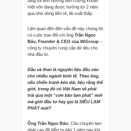
tăng và ảnh hưởng đến chứng khoán
Việt vốn đang được hưởng lợi 2 năm
qua nhờ dòng tiền rẻ, lãi suất thấp.
Liên quan đến đến vấn đề này chúng tôi
có cuộc trao đổi với ông
Trần Ngọc
Báu, Founder & CEO của WiGroup
–
công ty chuyên cung cấp dữ liệu cho
nhà đầu tư.
Dầu và than là nguyên liệu đầu vào
cho nhiều ngành kinh tế. Theo ông,
nếu chiến tranh kéo dài, liệu rằng thế
giới, trong đó có Việt Nam sẽ phải
trải qua một “cơn bão lạm phát” mới
mà giới đầu tư hay gọi là SIÊU LẠM
PHÁT mới?
Ông Trần Ngọc Báu:
Câu chuyện lạm
phát cao đã diễn ra gần 1 năm nay khi