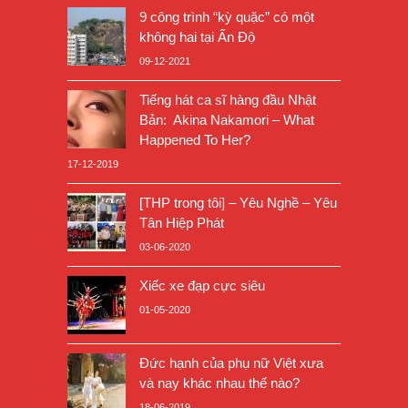
9 công trình “kỳ quặc” có một
không hai tại Ấn Độ
09-12-2021
Tiếng hát ca sĩ hàng đầu Nhật
Bản: Akina Nakamori – What
Happened To Her?
17-12-2019
[THP trong tôi] – Yêu Nghề – Yêu
Tân Hiệp Phát
03-06-2020
Xiếc xe đạp cực siêu
01-05-2020
Đức hạnh của phụ nữ Việt xưa
và nay khác nhau thế nào?
18-06-2019