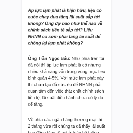
Áp lực lạm phát là hiện hữu, liệu có
cuộc chạy đua tăng lãi suất sắp tới
không? Ông dự báo như thế nào về
chính sách tiền tệ sắp tới? Liệu
NHNN có sớm phải tăng lãi suất để
chống lại lạm phát không?
Ông Trần Ngọc Báu:
Như phía trên tôi
đã nói thì áp lực lạm phát là có nhưng
nhiều khả năng vẫn trong vùng mục tiêu
bình quân 4-5%. Với mức lạm phát này
thì chưa tạo đủ sức ép để NHNN phải
quan tâm đến việc thắt chặt chính sách
tiền tệ, lãi suất điều hành chưa có lý do
để tăng.
Về phía các ngân hàng thương mại thì
2 tháng vừa rồi chúng ta đã thấy lãi suất
huy động tăng rõ nét ở toàn hệ thống,