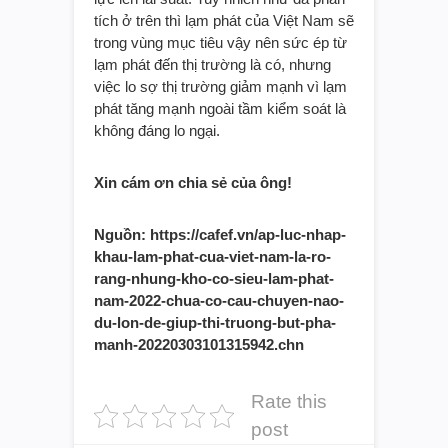
tích ở trên thì lạm phát của Việt Nam sẽ
trong vùng mục tiêu vậy nên sức ép từ
lạm phát đến thị trường là có, nhưng
việc lo sợ thị trường giảm mạnh vì lạm
phát tăng mạnh ngoài tầm kiểm soát là
không đáng lo ngại.
Xin cám ơn chia sẻ của ông!
Nguồn: https://cafef.vn/ap-luc-nhap-
khau-lam-phat-cua-viet-nam-la-ro-
rang-nhung-kho-co-sieu-lam-phat-
nam-2022-chua-co-cau-chuyen-nao-
du-lon-de-giup-thi-truong-but-pha-
manh-20220303101315942.chn
Rate this
post