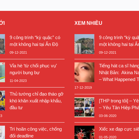
ỚI
XEM NHIỀU
9 công trình “kỳ quặc” có
9 công trình “kỳ qu
một không hai tại Ấn Độ
một không hai tại Ấ
09-12-2021
09-12-2021
Vỉa hè ‘từ chối phục vụ’
Tiếng hát ca sĩ hàn
người bụng bự
Nhật Bản: Akina N
– What Happened T
11-04-2023
17-12-2019
Thủ tướng chỉ đạo tháo gỡ
khó khăn xuất nhập khẩu,
[THP trong tôi] – Y
đầu tư
– Yêu Tân Hiệp Phá
23
03-06-2020
Trì hoãn công việc, chống
Xiếc xe đạp cực si
đối deadline
01-05-2020