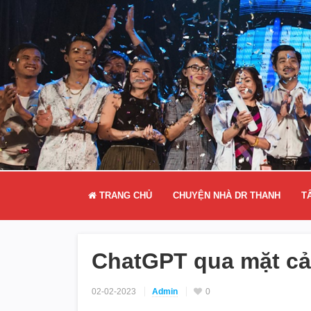
TRANG CHỦ
CHUYỆN NHÀ DR THANH
T
ChatGPT qua mặt cả
02-02-2023
Admin
0