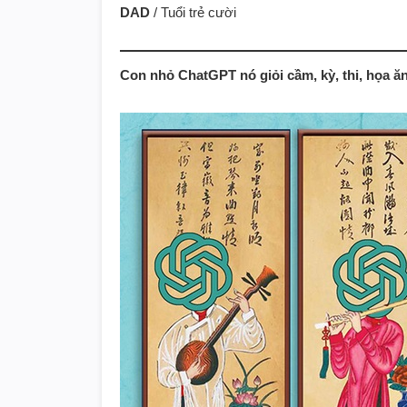
DAD
/ Tuổi trẻ cười
Con nhỏ ChatGPT nó giỏi cầm, kỳ, thi, họa ă