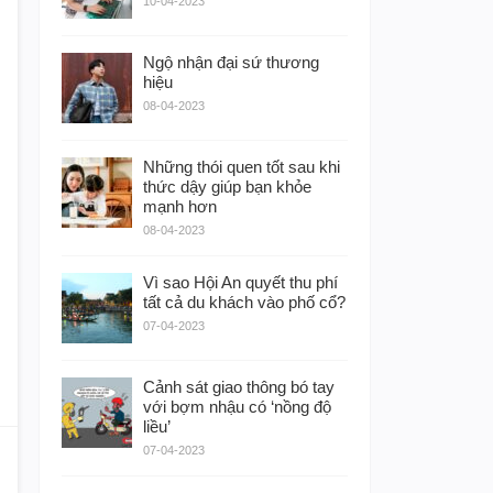
10-04-2023
Ngộ nhận đại sứ thương
hiệu
08-04-2023
Những thói quen tốt sau khi
thức dậy giúp bạn khỏe
mạnh hơn
08-04-2023
Vì sao Hội An quyết thu phí
tất cả du khách vào phố cổ?
07-04-2023
Cảnh sát giao thông bó tay
với bợm nhậu có ‘nồng độ
liều’
07-04-2023