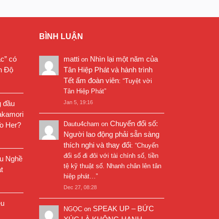
BÌNH LUẬN
ặc” có
matti
Nhìn lại một năm của
on
n Độ
Tân Hiệp Phát và hành trình
Tết ấm đoàn viên
: “
Tuyệt vời
Tân Hiệp Phát
”
g đầu
Jan 5, 19:16
akamori
Chuyển đổi số:
Dautu4cham
on
o Her?
Người lao động phải sẵn sàng
thích nghi và thay đổi
: “
Chuyển
đổi số đi đôi với tài chính số, tiền
êu Nghề
tệ kỹ thuật số. Nhanh chân lên tân
t
hiệp phát…
”
Dec 27, 08:28
êu
SPEAK UP – BỨC
NGỌC
on