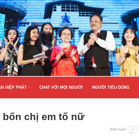
ÂN HIỆP PHÁT
CHAT VỚI MỌI NGƯỜI
NGƯỜI TIÊU DÙNG
 bốn chị em tố nữ
0
Bình luận