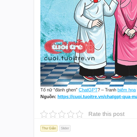
Tố nữ “đánh ghen”
ChatGPT
? – Tranh
biếm họa
Nguồn:
https://cuoi.tuoitre.vn/chatgpt-qua
Rate this post
Thư Giãn
Slider