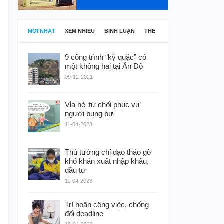
MỚI NHẤT
XEM NHIỀU
BÌNH LUẬN
THẺ
9 công trình “kỳ quặc” có
một không hai tại Ấn Độ
09-12-2021
Vỉa hè ‘từ chối phục vụ’
người bụng bự
11-04-2023
Thủ tướng chỉ đạo tháo gỡ
khó khăn xuất nhập khẩu,
đầu tư
11-04-2023
Trì hoãn công việc, chống
đối deadline