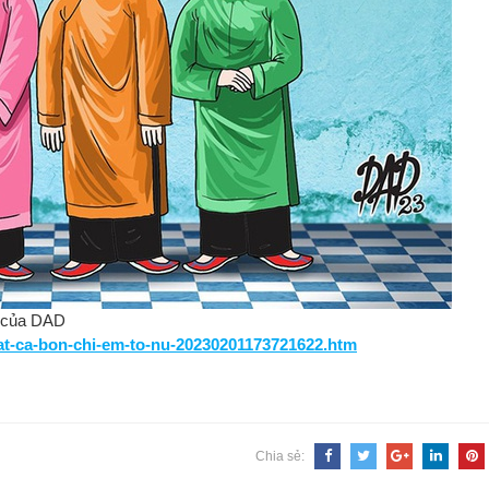
của DAD
-mat-ca-bon-chi-em-to-nu-20230201173721622.htm
Chia sẻ: