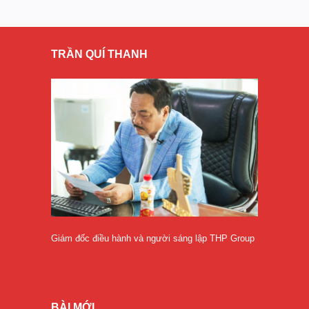
TRẦN QUÍ THANH
Giám đốc điều hành và người sáng lập THP Group
BÀI MỚI