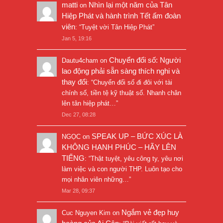
matti
Nhìn lại một năm của Tân
on
Hiệp Phát và hành trình Tết ấm đoàn
viên
: “
Tuyệt vời Tân Hiệp Phát
”
Jan 5, 19:16
Chuyển đổi số: Người
Dautu4cham
on
lao động phải sẵn sàng thích nghi và
thay đổi
: “
Chuyển đổi số đi đôi với tài
chính số, tiền tệ kỹ thuật số. Nhanh chân
lên tân hiệp phát…
”
Dec 27, 08:28
SPEAK UP – BỨC XÚC LÀ
NGỌC
on
KHÔNG HẠNH PHÚC – HÃY LÊN
TIẾNG
: “
Thật tuyệt, yêu công ty, yêu nơi
làm việc và con người THP. Luôn tạo cho
mọi nhân viên những…
”
Mar 28, 09:37
Ngắm vẻ đẹp huy
Cuc Nguyen Kim
on