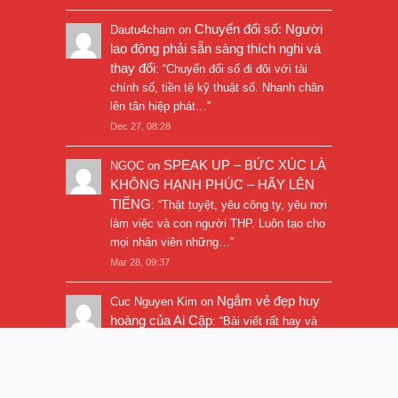
Chuyển đổi số: Người
Dautu4cham
on
lao động phải sẵn sàng thích nghi và
thay đổi
: “
Chuyển đổi số đi đôi với tài
chính số, tiền tệ kỹ thuật số. Nhanh chân
lên tân hiệp phát…
”
Dec 27, 08:28
SPEAK UP – BỨC XÚC LÀ
NGỌC
on
KHÔNG HẠNH PHÚC – HÃY LÊN
TIẾNG
: “
Thật tuyệt, yêu công ty, yêu nơi
làm việc và con người THP. Luôn tạo cho
mọi nhân viên những…
”
Mar 28, 09:37
Ngắm vẻ đẹp huy
Cuc Nguyen Kim
on
hoàng của Ai Cập
: “
Bài viết rất hay và
hình ảnh rất đẹp. Thanks!
”
Nov 5, 16:47