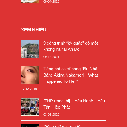
08-04-2023
XEM NHIỀU
9 công trình “kỳ quặc” có một
không hai tại Ấn Độ
09-12-2021
Tiếng hát ca sĩ hàng đầu Nhật
Bản: Akina Nakamori – What
Happened To Her?
17-12-2019
[THP trong tôi] – Yêu Nghề – Yêu
Tân Hiệp Phát
03-06-2020
Xiếc xe đạp cực siêu