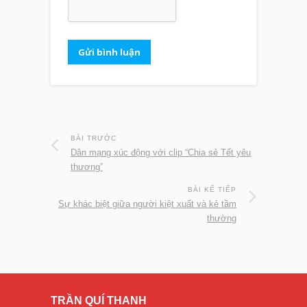
BÀI TRƯỚC
Dân mạng xúc động với clip “Chia sẻ Tết yêu
thương”
BÀI KẾ TIẾP
Sự khác biệt giữa người kiệt xuất và kẻ tầm
thường
TRẦN QUÍ THANH