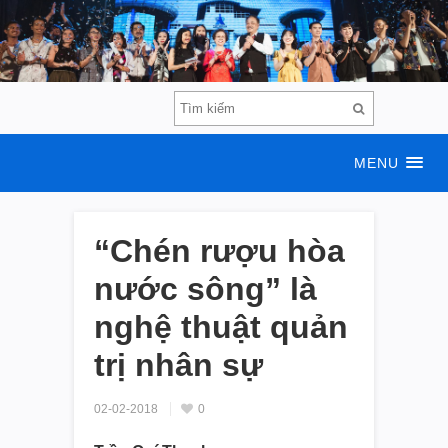
MENU
“Chén rượu hòa
nước sông” là
nghệ thuật quản
trị nhân sự
02-02-2018
0