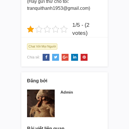
(Hãy gửi thư cho tôi:
tranquithanh1953@gmail.com)
1/5 - (2
votes)
Chat Với Mọi Người
Chia sẻ:
Đăng bởi
Admin
Bài viết liên quan