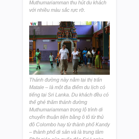
Muthumariamman thu hút du khách
với nhiều màu sắc rực rỡ.
Thánh đường này nằm tại thị trấn
Matale – là một địa điểm du lịch có
tiếng tại Sri Lanka. Du khách đều có
thể ghé thăm thánh đường
Muthumariamman trong lộ trình di
chuyển thuận tiện bằng ô tô từ thủ
đô Colombo hay từ thành phố Kandy
– thành phố di sản và là trung tâm