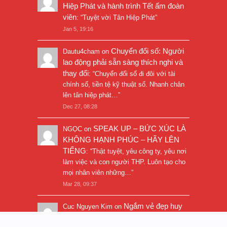
Hiệp Phát và hành trình Tết ấm đoàn
viên
: “
Tuyệt vời Tân Hiệp Phát
”
Jan 5, 19:16
Chuyển đổi số: Người
Dautu4cham
on
lao động phải sẵn sàng thích nghi và
thay đổi
: “
Chuyển đổi số đi đôi với tài
chính số, tiền tệ kỹ thuật số. Nhanh chân
lên tân hiệp phát…
”
Dec 27, 08:28
SPEAK UP – BỨC XÚC LÀ
NGỌC
on
KHÔNG HẠNH PHÚC – HÃY LÊN
TIẾNG
: “
Thật tuyệt, yêu công ty, yêu nơi
làm việc và con người THP. Luôn tạo cho
mọi nhân viên những…
”
Mar 28, 09:37
Ngắm vẻ đẹp huy
Cuc Nguyen Kim
on
hoàng của Ai Cập
: “
Bài viết rất hay và