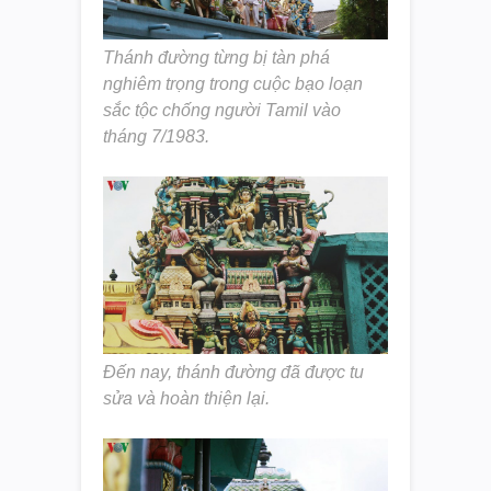
Thánh đường từng bị tàn phá
nghiêm trọng trong cuộc bạo loạn
sắc tộc chống người Tamil vào
tháng 7/1983.
Đến nay, thánh đường đã được tu
sửa và hoàn thiện lại.