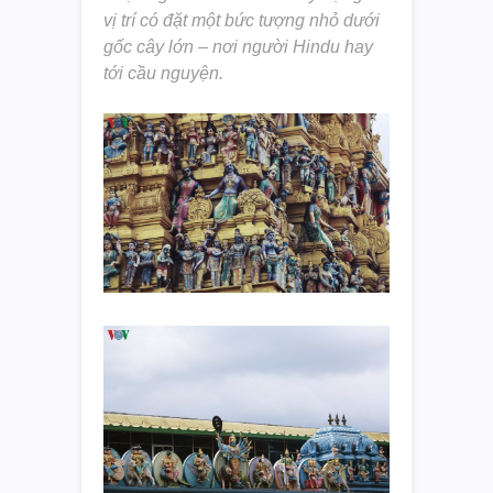
vị trí có đặt một bức tượng nhỏ dưới
gốc cây lớn – nơi người Hindu hay
tới cầu nguyện.