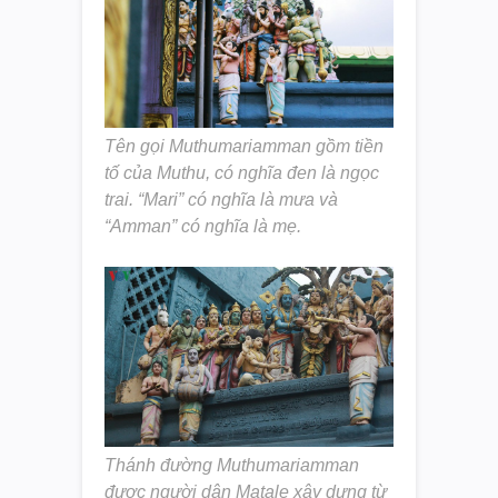
Tên gọi Muthumariamman gồm tiền
tố của Muthu, có nghĩa đen là ngọc
trai. “Mari” có nghĩa là mưa và
“Amman” có nghĩa là mẹ.
Thánh đường Muthumariamman
được người dân Matale xây dựng từ