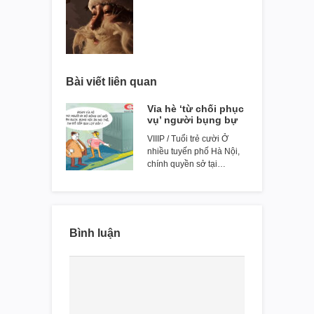
Bài viết liên quan
Vỉa hè ‘từ chối phục
vụ’ người bụng bự
VIIIP / Tuổi trẻ cười Ở
nhiều tuyến phố Hà Nội,
chính quyền sở tại…
Bình luận