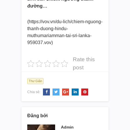
đường…
(https://vov.vn/du-lich/chiem-
nguong-
thanh-duong-hindu-
muthumariamman-tai-sri-lanka-
959037.vov)
Rate this
post
Thư Giãn
Chia sẻ:
Đăng bởi
Admin