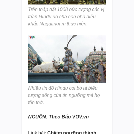
Trên tháp đặt 1008 bức tượng các vị
thần Hindu do cha con nhà điêu
khắc Nagalingam thực hiện.
Nhiều tín đồ Hindu coi bò là biểu
tượng sống của tín ngưỡng mà họ
tôn thờ.
NGUỒN: Theo Báo VOV.vn
Link bài:
Chiêm ngưỡng thánh