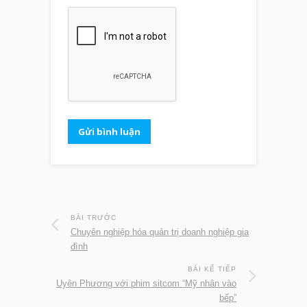
BÀI TRƯỚC
Chuyên nghiệp hóa quản trị doanh nghiệp gia
đình
BÀI KẾ TIẾP
Uyên Phương với phim sitcom “Mỹ nhân vào
bếp”