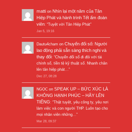
matti
Nhìn lại một năm của Tân
on
Hiệp Phát và hành trình Tết ấm đoàn
viên
: “
Tuyệt vời Tân Hiệp Phát
”
Jan 5, 19:16
Chuyển đổi số: Người
Dautu4cham
on
lao động phải sẵn sàng thích nghi và
thay đổi
: “
Chuyển đổi số đi đôi với tài
chính số, tiền tệ kỹ thuật số. Nhanh chân
lên tân hiệp phát…
”
Dec 27, 08:28
SPEAK UP – BỨC XÚC LÀ
NGỌC
on
KHÔNG HẠNH PHÚC – HÃY LÊN
TIẾNG
: “
Thật tuyệt, yêu công ty, yêu nơi
làm việc và con người THP. Luôn tạo cho
mọi nhân viên những…
”
Mar 28, 09:37