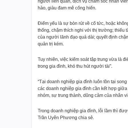
người liên quan, dịch vụ chăm sóc nhân viên 
hào, giàu đam mê cống hiến.
Điểm yếu là sự bòn rút về cổ tức, hoặc khôn
thống, chậm thích nghi với thị trường; thiế
của người lãnh đạo quá dài; quyết định chậm
quản trị kém.
Tuy nhiên, việc kiểm soát tập trung vừa là đ
trong gia đình, khó thu hút người tài”.
“Tại doanh nghiệp gia đình luôn tồn tại song
các doanh nghiệp gia đình cần kết hợp giữa
nhóm, sự trung thành, dũng cảm của nhân vi
Trong doanh nghiệp gia đình, lỗi lầm thì đư
Trần Uyên Phương chia sẻ.