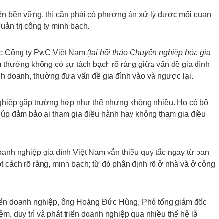
iển bền vững, thì cần phải có phương án xử lý được mối quan
uản trị công ty minh bạch.
ốc Công ty PwC Việt Nam
(tại hội thảo Chuyên nghiệp hóa gia
m thường không có sự tách bạch rõ ràng giữa vấn đề gia đình
nh doanh, thường đưa vấn đề gia đình vào và ngược lại.
nghiệp gặp trường hợp như thế nhưng không nhiều. Họ có bộ
giúp đảm bảo ai tham gia điều hành hay không tham gia điều
oanh nghiệp gia đình Việt Nam vẫn thiếu quy tắc ngay từ ban
 cách rõ ràng, minh bạch; từ đó phân định rõ ở nhà và ở công
triển doanh nghiệp, ông Hoàng Đức Hùng, Phó tổng giám đốc
m, duy trì và phát triển doanh nghiệp qua nhiều thế hệ là