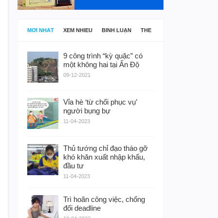
MỚI NHẤT
XEM NHIỀU
BÌNH LUẬN
THẺ
9 công trình “kỳ quặc” có
một không hai tại Ấn Độ
09-12-2021
Vỉa hè ‘từ chối phục vụ’
người bụng bự
11-04-2023
Thủ tướng chỉ đạo tháo gỡ
khó khăn xuất nhập khẩu,
đầu tư
11-04-2023
Trì hoãn công việc, chống
đối deadline