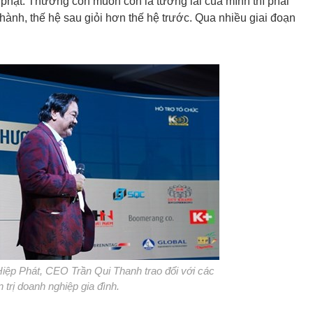
 phạt. Thương con muốn con là tương lai của mình thì phải
 thành, thế hệ sau giỏi hơn thế hệ trước. Qua nhiều giai đoạn
iệp Phát, CEO Trần Qui Thanh trao đổi với các
trị doanh nghiệp gia đình.