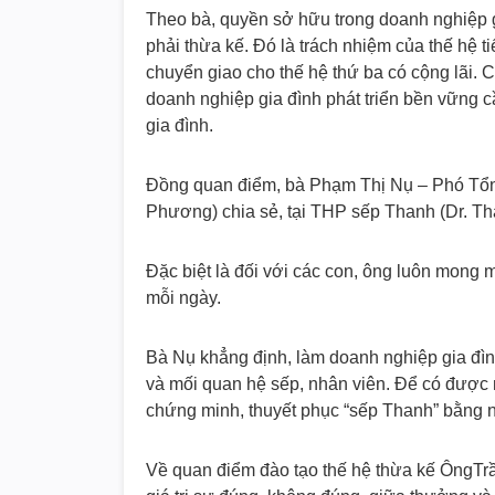
Theo bà, quyền sở hữu trong doanh nghiệp g
phải thừa kế. Đó là trách nhiệm của thế hệ t
chuyển giao cho thế hệ thứ ba có cộng lãi. C
doanh nghiệp gia đình phát triển bền vững c
gia đình.
Đồng quan điểm, bà Phạm Thị Nụ – Phó Tổ
Phương) chia sẻ, tại THP sếp Thanh (Dr. Tha
Đặc biệt là đối với các con, ông luôn mong 
mỗi ngày.
Bà Nụ khẳng định, làm doanh nghiệp gia đình 
và mối quan hệ sếp, nhân viên. Để có được n
chứng minh, thuyết phục “sếp Thanh” bằng n
Về quan điểm đào tạo thế hệ thừa kế ÔngTrần