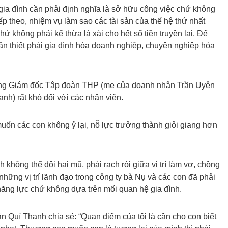
ia đình cần phải định nghĩa là sở hữu công việc chứ không
iếp theo, nhiệm vụ làm sao các tài sản của thế hệ thứ nhất
hứ không phải kế thừa là xài cho hết số tiền truyền lại. Để
ần thiết phải gia đình hóa doanh nghiệp, chuyên nghiệp hóa
ng Giám đốc Tập đoàn THP (mẹ của doanh nhân Trần Uyên
nh) rất khó đối với các nhân viên.
muốn các con không ỷ lại, nỗ lực trưởng thành giỏi giang hơn
không thể đội hai mũ, phải rạch ròi giữa vị trí làm vợ, chồng
hững vị trí lãnh đạo trong công ty bà Nụ và các con đã phải
ăng lực chứ không dựa trên mối quan hệ gia đình.
 Quí Thanh chia sẻ: “Quan điểm của tôi là cần cho con biết