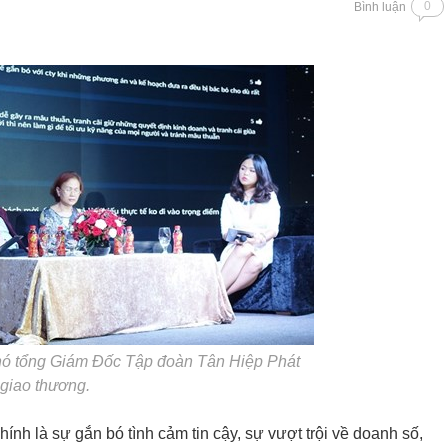
0
Bình luận
ó tổng Giám Đốc Tập đoàn Tân Hiệp Phát
i giao thương.
ính là sự gắn bó tình cảm tin cậy, sự vượt trội về doanh số,