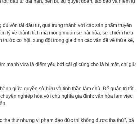
tốt; đầu tư dài hạn, bền bỉ, sự quyết đoán, táo bạo và niềm tự
g đủ vốn tái đầu tư, quá trung thành với các sản phẩm truyền
u tâm lý về thành tích mà mong muốn sự hài hòa; sự chiếm hữu
 trước cơ hội, xung đột trong gia đình các vấn đề về thừa kế,
iểm mạnh vừa là điểm yếu bởi cái gì cũng cho là bí mật, chỉ giữ
 hành giữa quyền sở hữu và tinh thần làm chủ. Để quản trị tốt,
 chuyên nghiệp hóa với chủ nghĩa gia đình; văn hóa làm việc
ên.
ợc tha thứ nhưng vi phạm đạo đức thì không được tha thứ”, bà