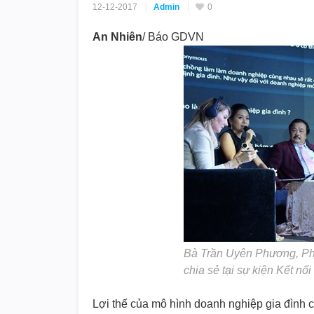
12-12-2017
Admin
0
An Nhiên
/
Báo GDVN
Bà Trần Uyên Phương, Ph
chia sẻ tại sự kiện Kết nố
Lợi thế của mô hình doanh nghiệp gia đình ch