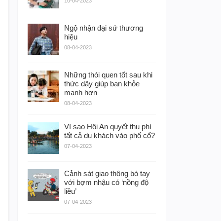
10-04-2023
Ngộ nhận đại sứ thương
hiệu
08-04-2023
Những thói quen tốt sau khi
thức dậy giúp bạn khỏe
mạnh hơn
08-04-2023
Vì sao Hội An quyết thu phí
tất cả du khách vào phố cổ?
07-04-2023
Cảnh sát giao thông bó tay
với bợm nhậu có ‘nồng độ
liều’
07-04-2023