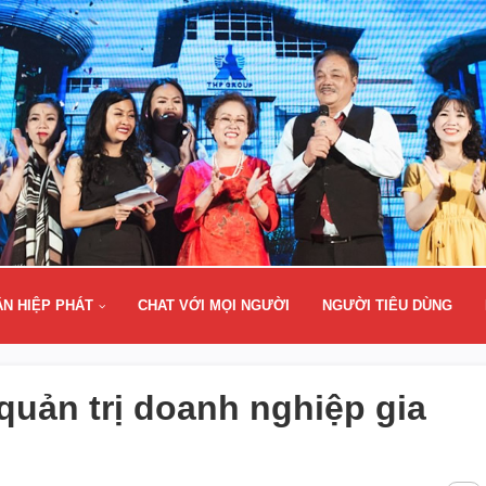
ÂN HIỆP PHÁT
CHAT VỚI MỌI NGƯỜI
NGƯỜI TIÊU DÙNG
uản trị doanh nghiệp gia