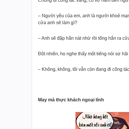
Chồng đi công tác vắng, cô vợ nằm bên người
– Người yêu của em, anh là người khoẻ mạn
cửa anh sẽ làm gì?
– Anh sẽ đập hắn nát nhừ rồi tống hắn ra cử
Đột nhiên, họ nghe thấy một tiếng nói sợ hãi
– Không, không, tôi vẫn còn đang đi công tá
May mà thực khách ngoại tình