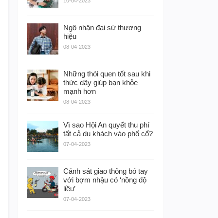
10-04-2023
Ngộ nhận đại sứ thương
hiệu
08-04-2023
Những thói quen tốt sau khi
thức dậy giúp bạn khỏe
mạnh hơn
08-04-2023
Vì sao Hội An quyết thu phí
tất cả du khách vào phố cổ?
07-04-2023
Cảnh sát giao thông bó tay
với bợm nhậu có ‘nồng độ
liều’
07-04-2023