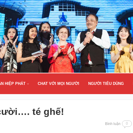
ÂN HIỆP PHÁT
CHAT VỚI MỌI NGƯỜI
NGƯỜI TIÊU DÙNG
ười…. té ghế!
0
Bình luận