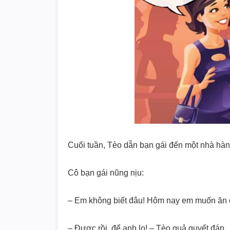
Cuối tuần, Tèo dẫn bạn gái đến một nhà hàng
Cô bạn gái nũng nịu:
– Em không biết đâu! Hôm nay em muốn ăn ở 
– Được rồi, để anh lo! – Tèo quả quyết đáp.