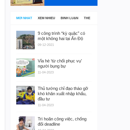
MỚI NHẤT
XEM NHIỀU
BÌNH LUẬN
THẺ
9 công trình “kỳ quặc” có
một không hai tại Ấn Độ
09-12-2021
Vỉa hè ‘từ chối phục vụ’
người bụng bự
11-04-2023
Thủ tướng chỉ đạo tháo gỡ
khó khăn xuất nhập khẩu,
đầu tư
11-04-2023
Trì hoãn công việc, chống
đối deadline