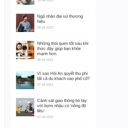
10-04-2023
Ngộ nhận đại sứ thương
hiệu
08-04-2023
Những thói quen tốt sau khi
thức dậy giúp bạn khỏe
mạnh hơn
08-04-2023
Vì sao Hội An quyết thu phí
tất cả du khách vào phố cổ?
07-04-2023
Cảnh sát giao thông bó tay
với bợm nhậu có ‘nồng độ
liều’
07-04-2023