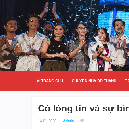
TRANG CHỦ
CHUYỆN NHÀ DR THANH
T
Có lòng tin và sự b
14-01-2020
Admin
1