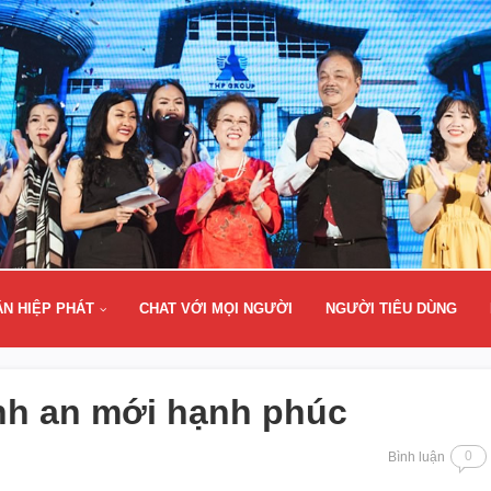
ÂN HIỆP PHÁT
CHAT VỚI MỌI NGƯỜI
NGƯỜI TIÊU DÙNG
ình an mới hạnh phúc
0
Bình luận