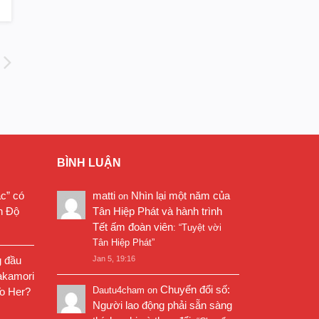
BÌNH LUẬN
ặc” có
matti
Nhìn lại một năm của
on
n Độ
Tân Hiệp Phát và hành trình
Tết ấm đoàn viên
: “
Tuyệt vời
Tân Hiệp Phát
”
g đầu
Jan 5, 19:16
akamori
Chuyển đổi số:
Dautu4cham
on
o Her?
Người lao động phải sẵn sàng