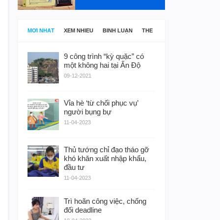
MỚI NHẤT
XEM NHIỀU
BÌNH LUẬN
THẺ
9 công trình “kỳ quặc” có
một không hai tại Ấn Độ
09-12-2021
Vỉa hè ‘từ chối phục vụ’
người bụng bự
11-04-2023
Thủ tướng chỉ đạo tháo gỡ
khó khăn xuất nhập khẩu,
đầu tư
11-04-2023
Trì hoãn công việc, chống
đối deadline