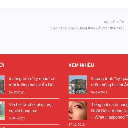
BÀI KẾ TIẾP
Giao hàng nhanh đang thay đổi như thế nào?
ỚI
XEM NHIỀU
9 công trình “kỳ quặc” có
9 công trình “kỳ qu
một không hai tại Ấn Độ
một không hai tại Ấ
09-12-2021
09-12-2021
Vỉa hè ‘từ chối phục vụ’
Tiếng hát ca sĩ hàn
người bụng bự
Nhật Bản: Akina N
– What Happened T
11-04-2023
17-12-2019