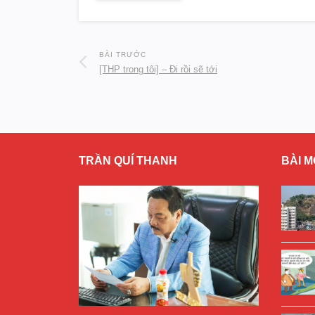
BÀI TRƯỚC
[THP trong tôi] – Đi rồi sẽ tới
TRẦN QUÍ THANH
BÀI M