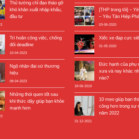
Thủ tướng chỉ đạo tháo gỡ
khó khăn xuất nhập khẩu,
[THP trong tôi] – Y
đầu tư
– Yêu Tân Hiệp Phá
23
03-06-2020
Trì hoãn công việc, chống
Xiếc xe đạp cực si
đối deadline
01-05-2020
10-04-2023
Đức hạnh của phụ n
Ngộ nhận đại sứ thương
xưa và nay khác nh
hiệu
nào?
08-04-2023
18-06-2019
Những thói quen tốt sau
10 mẹo giúp bạn th
khi thức dậy giúp bạn khỏe
công hơn trong sự 
mạnh hơn
năm 2022
23
31-12-2021