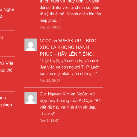
thích nghi và thay đổi
: “
Chuyển
đổi số đi đôi với tài chính số, tiền
êu Nghề
tệ kỹ thuật số. Nhanh chân lên tân
t
hiệp phát…
”
Dec 27, 08:28
êu
SPEAK UP – BỨC
NGỌC
on
XÚC LÀ KHÔNG HẠNH
PHÚC – HÃY LÊN TIẾNG
:
“
Thật tuyệt, yêu công ty, yêu nơi
ữ Việt
làm việc và con người THP. Luôn
au thế
tạo cho mọi nhân viên những…
”
Mar 28, 09:37
Ngắm vẻ
Cuc Nguyen Kim
on
ành
đẹp huy hoàng của Ai Cập
: “
Bài
nghiệp
viết rất hay và hình ảnh rất đẹp.
Thanks!
”
Nov 5, 16:47