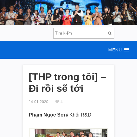
MENU
[THP trong tôi] –
Đi rồi sẽ tới
14-01-2020
4
Phạm Ngọc Sơn
/ Khối R&D