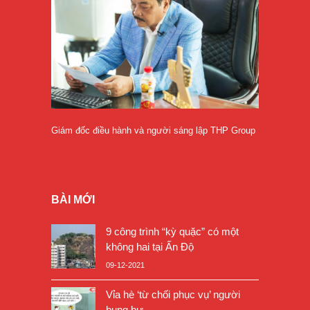
Giám đốc điều hành và người sáng lập THP Group
BÀI MỚI
9 công trình “kỳ quặc” có một
không hai tại Ấn Độ
09-12-2021
Vỉa hè ‘từ chối phục vụ’ người
bụng bự