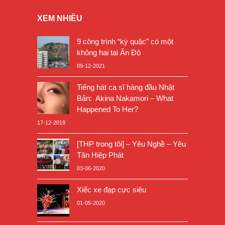
XEM NHIỀU
9 công trình “kỳ quặc” có một
không hai tại Ấn Độ
09-12-2021
Tiếng hát ca sĩ hàng đầu Nhật
Bản: Akina Nakamori – What
Happened To Her?
17-12-2019
[THP trong tôi] – Yêu Nghề – Yêu
Tân Hiệp Phát
03-06-2020
Xiếc xe đạp cực siêu
01-05-2020