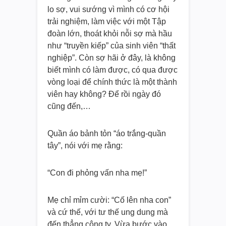
lo sợ, vui sướng vì mình có cơ hội
trải nghiệm, làm việc với một Tập
đoàn lớn, thoát khỏi nỗi sợ mà hầu
như “truyền kiếp” của sinh viên “thất
nghiệp”. Còn sợ hãi ở đây, là không
biết mình có làm được, có qua được
vòng loại để chính thức là một thành
viên hay không? Để rồi ngày đó
cũng đến,…
Quần áo bảnh tỏn “áo trắng-quần
tây”, nói với mẹ rằng:
“Con đi phỏng vấn nha mẹ!”
Mẹ chỉ mỉm cười: “Cố lên nha con”
và cứ thế, với tư thế ung dung mà
đến thẳng công ty. Vừa bước vào