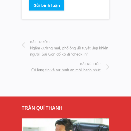
BÀI TRƯỚC
Ngắm đường mai, phố ông đồ tuyệt đẹp khiến
người Sài Gòn đổ xô đi “check in”
BÀI KẾ TIẾP
Có lòng tin và sự bình an mới hạnh phúc
TRẦN QUÍ THANH