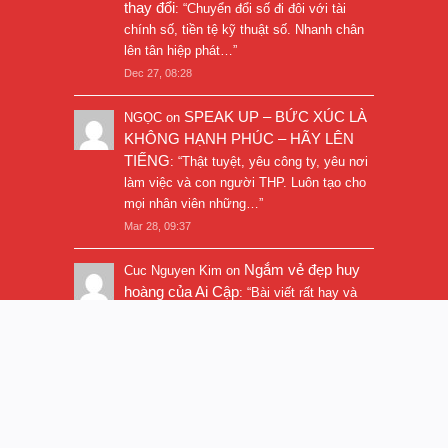
thay đổi
: “
Chuyển đổi số đi đôi với tài
chính số, tiền tệ kỹ thuật số. Nhanh chân
lên tân hiệp phát…
”
Dec 27, 08:28
SPEAK UP – BỨC XÚC LÀ
NGỌC
on
KHÔNG HẠNH PHÚC – HÃY LÊN
TIẾNG
: “
Thật tuyệt, yêu công ty, yêu nơi
làm việc và con người THP. Luôn tạo cho
mọi nhân viên những…
”
Mar 28, 09:37
Ngắm vẻ đẹp huy
Cuc Nguyen Kim
on
hoàng của Ai Cập
: “
Bài viết rất hay và
hình ảnh rất đẹp. Thanks!
”
Nov 5, 16:47