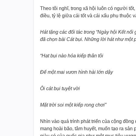
Theo tôi nghĩ, trong xã hội luôn có người tốt,
điều, tỷ lệ giữa cái tốt và cái xấu phụ thuộ
Hát tặng các đối tác trong “Ngày hội Kết nố
đã chọn bài Cát bụi. Những lời hát như một 
“Hạt bụi nào hóa kiếp thân tôi
Để một mai vươn hình hài lớn dậy
Ôi cát bụi tuyệt vời
Mặt trời soi một kiếp rong chơi”
Nhìn vào quá trình phát triển của cộng đồng
mang hoài bão, tâm huyết, muốn tạo ra sản ph
giàu có của quốc gia như một mục tiêu vươn