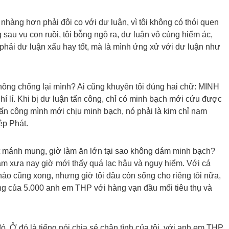
nhàng hơn phải đôi co với dư luận, vì tôi không có thói quen
sau vụ con ruồi, tôi bỗng ngộ ra, dư luận vô cùng hiểm ác,
hải dư luận xấu hay tốt, mà là mình ứng xử với dư luận như
không chống lại mình? Ai cũng khuyên tôi đúng hai chữ: MINH
hí lí. Khi bị dư luận tấn công, chỉ có minh bạch mới cứu được
tấn công mình mới chịu minh bạch, nó phải là kim chỉ nam
ệp Phát.
t mánh mung, giờ làm ăn lớn tại sao không dám minh bạch?
àm xưa nay giờ mới thấy quá lạc hậu và nguy hiểm. Với cá
 nào cũng xong, nhưng giờ tôi đâu còn sống cho riêng tôi nữa,
ống của 5.000 anh em THP với hàng vạn đầu mối tiêu thụ và
 đó. Ở đó là tiếng nói chia sẻ chân tình của tôi, với anh em THP