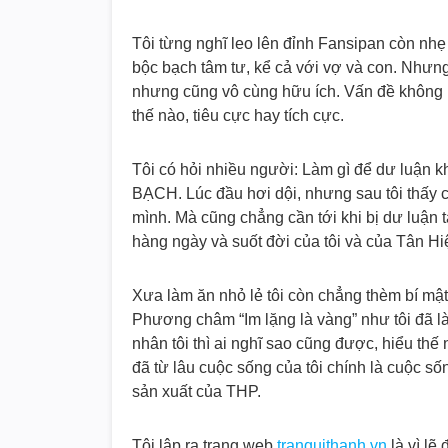
Tôi từng nghĩ leo lên đỉnh Fansipan còn nhẹ 
bộc bạch tâm tư, kể cả với vợ và con. Nhưng 
nhưng cũng vô cùng hữu ích. Vấn đề không p
thế nào, tiêu cực hay tích cực.
Tôi có hỏi nhiều người: Làm gì để dư luận 
BẠCH. Lúc đầu hơi dội, nhưng sau tôi thấy c
mình. Mà cũng chẳng cần tới khi bị dư luận 
hàng ngày và suốt đời của tôi và của Tân Hi
Xưa làm ăn nhỏ lẻ tôi còn chẳng thèm bí mậ
Phương châm “Im lặng là vàng” như tôi đã l
nhân tôi thì ai nghĩ sao cũng được, hiểu thế
đã từ lâu cuộc sống của tôi chính là cuộc s
sản xuất của THP.
Tôi lập ra trang web
tranquithanh.vn
là vì lẽ