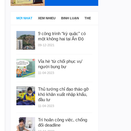
MỚI NHẤT
XEM NHIỀU
BÌNH LUẬN
THẺ
9 công trình “kỳ quặc” có
một không hai tại Ấn Độ
09-12-2021
Vỉa hè ‘từ chối phục vụ’
người bụng bự
11-04-2023
Thủ tướng chỉ đạo tháo gỡ
khó khăn xuất nhập khẩu,
đầu tư
11-04-2023
Trì hoãn công việc, chống
đối deadline