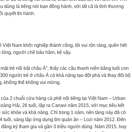
êu dùng là tiếng nói bạn đồng hành, với tất cả là tình thương
 quyết thi hành.
rẻ Việt Nam khởi nghiệp thành công, tôi vui rộn ràng, quên hết
ó lòng, người chê bảo hâm, kệ vậy.
t trẻ nổi bật châu Á”, thấy các cậu thanh niên bằng tuổi con
300 người trẻ ở châu Á có khả năng tạo đột phá và thay đổi bộ
, không thể không vui mừng.
 của 2 chuỗi cửa hàng cà phê nổi tiếng tại Việt Nam – Urban
àng Hải, 26 tuổi, lập ra Canavi năm 2015, với mục tiêu kết
 sức khỏe và khả năng. Chỉ trong 1 năm, nền tảng này đã có
 tuổi, sáng lập ứng dụng tìm quán ăn – Lozi năm 2012. Đến
 đăng ký tham gia và gần 3 triệu người dùng. Năm 2015, huy