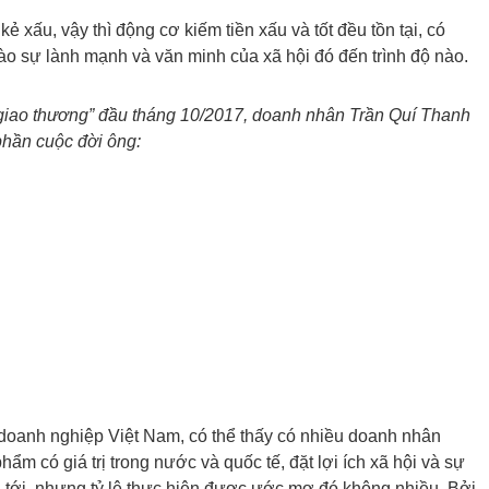
 kẻ xấu, vậy thì động cơ kiếm tiền xấu và tốt đều tồn tại, có
c vào sự lành mạnh và văn minh của xã hội đó đến trình độ nào.
i giao thương” đầu tháng 10/2017, doanh nhân Trần Quí Thanh
phần cuộc đời ông:
 doanh nghiệp Việt Nam, có thể thấy có nhiều doanh nhân
ẩm có giá trị trong nước và quốc tế, đặt lợi ích xã hội và sự
 tới, nhưng tỷ lệ thực hiện được ước mơ đó không nhiều. Bởi