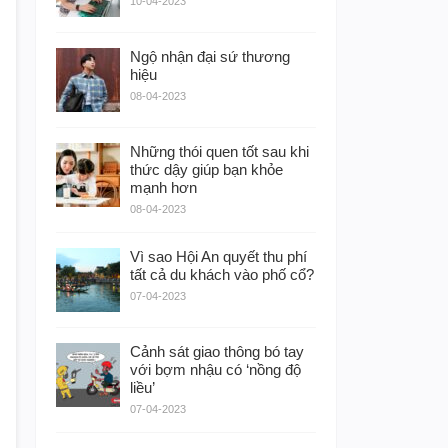
10-04-2023
Ngộ nhận đại sứ thương
hiệu
08-04-2023
Những thói quen tốt sau khi
thức dậy giúp bạn khỏe
mạnh hơn
08-04-2023
Vì sao Hội An quyết thu phí
tất cả du khách vào phố cổ?
07-04-2023
Cảnh sát giao thông bó tay
với bợm nhậu có ‘nồng độ
liều’
07-04-2023