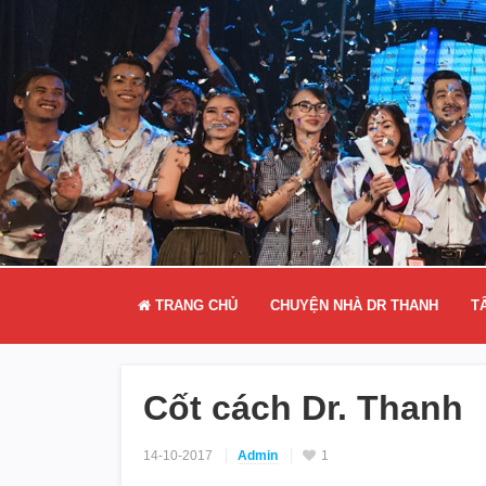
TRANG CHỦ
CHUYỆN NHÀ DR THANH
T
Cốt cách Dr. Thanh
14-10-2017
Admin
1