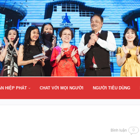
ÂN HIỆP PHÁT
CHAT VỚI MỌI NGƯỜI
NGƯỜI TIÊU DÙNG
0
Bình luận