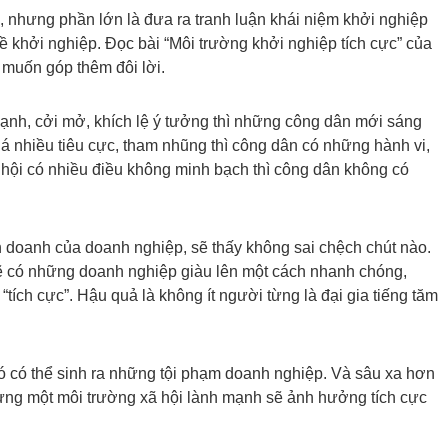
, nhưng phần lớn là đưa ra tranh luận khái niệm khởi nghiệp
 khởi nghiệp. Đọc bài “Môi trường khởi nghiệp tích cực” của
 muốn góp thêm đôi lời.
mạnh, cởi mở, khích lệ ý tưởng thì những công dân mới sáng
á nhiều tiêu cực, tham nhũng thì công dân có những hành vi,
ã hội có nhiều điều không minh bạch thì công dân không có
h doanh của doanh nghiệp, sẽ thấy không sai chệch chút nào.
sẽ có những doanh nghiệp giàu lên một cách nhanh chóng,
ích cực”. Hậu quả là không ít người từng là đại gia tiếng tăm
ó có thể sinh ra những tội phạm doanh nghiệp. Và sâu xa hơn
dựng một môi trường xã hội lành mạnh sẽ ảnh hưởng tích cực