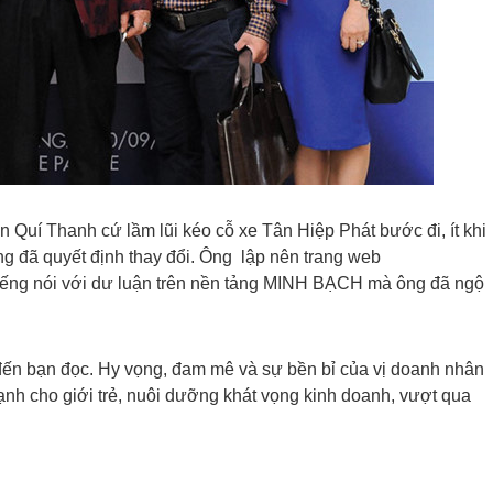
n Quí Thanh cứ lầm lũi kéo cỗ xe Tân Hiệp Phát bước đi, ít khi
ng đã quyết định thay đổi. Ông lập nên trang web
tiếng nói với dư luận trên nền tảng MINH BẠCH mà ông đã ngộ
h đến bạn đọc. Hy vọng, đam mê và sự bền bỉ của vị doanh nhân
ạnh cho giới trẻ, nuôi dưỡng khát vọng kinh doanh, vượt qua