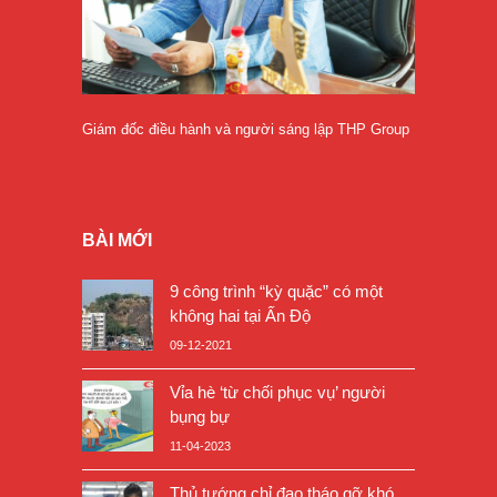
Giám đốc điều hành và người sáng lập THP Group
BÀI MỚI
9 công trình “kỳ quặc” có một
không hai tại Ấn Độ
09-12-2021
Vỉa hè ‘từ chối phục vụ’ người
bụng bự
11-04-2023
Thủ tướng chỉ đạo tháo gỡ khó