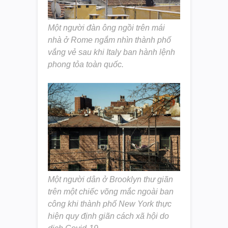
Một người đàn ông ngồi trên mái
nhà ở Rome ngắm nhìn thành phố
vắng vẻ sau khi Italy ban hành lệnh
phong tỏa toàn quốc.
Một người dân ở Brooklyn thư giãn
trên một chiếc võng mắc ngoài ban
công khi thành phố New York thực
hiện quy định giãn cách xã hội do