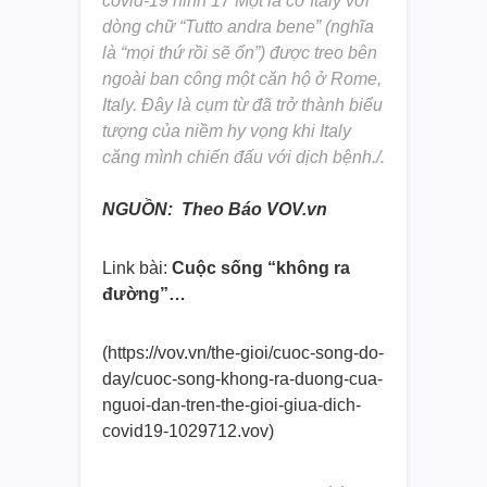
covid-19 hinh 17 Một lá cờ Italy với
dòng chữ “Tutto andra bene” (nghĩa
là “mọi thứ rồi sẽ ổn”) được treo bên
ngoài ban công một căn hộ ở Rome,
Italy. Đây là cụm từ đã trở thành biểu
tượng của niềm hy vọng khi Italy
căng mình chiến đấu với dịch bệnh./.
NGUỒN: Theo Báo VOV.vn
Link bài:
Cuộc sống “không ra
đường”…
(https://vov.vn/the-gioi/cuoc-
song-do-
day/cuoc-song-khong-
ra-duong-cua-
nguoi-dan-tren-
the-gioi-giua-dich-
covid19-
1029712.vov)