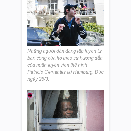
Những người dân đang tập luyện từ
ban công của họ theo sự hướng dẫn
của huấn luyện viên thể hình
Patricio Cervantes tại Hamburg, Đức
ngày 26/3.