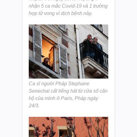
nhận 5 ca mắc Covid-19 và 1 trường
hợp tử vong vì dịch bệnh này.
Ca sĩ người Pháp Stephane
Senechal cất tiếng hát từ cửa sổ căn
hộ của mình ở Paris, Pháp ngày
24/3.