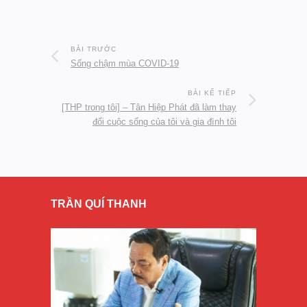
BÀI TRƯỚC
Sống chậm mùa COVID-19
BÀI KẾ TIẾP
[THP trong tôi] – Tân Hiệp Phát đã làm thay
đổi cuộc sống của tôi và gia đình tôi
TRẦN QUÍ THANH