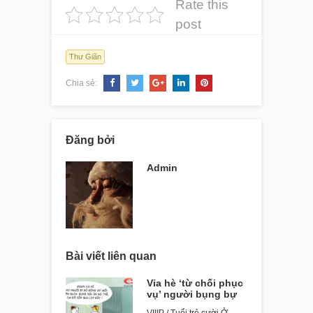
Rate this
post
Thư Giãn
Chia sẻ:
Đăng bởi
Admin
Bài viết liên quan
Vỉa hè ‘từ chối phục
vụ’ người bụng bự