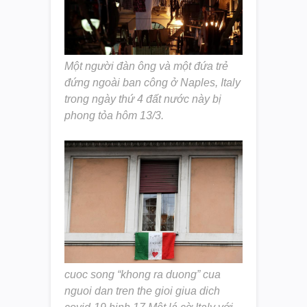
Một người đàn ông và một đứa trẻ
đứng ngoài ban công ở Naples, Italy
trong ngày thứ 4 đất nước này bị
phong tỏa hôm 13/3.
cuoc song “khong ra duong” cua
nguoi dan tren the gioi giua dich