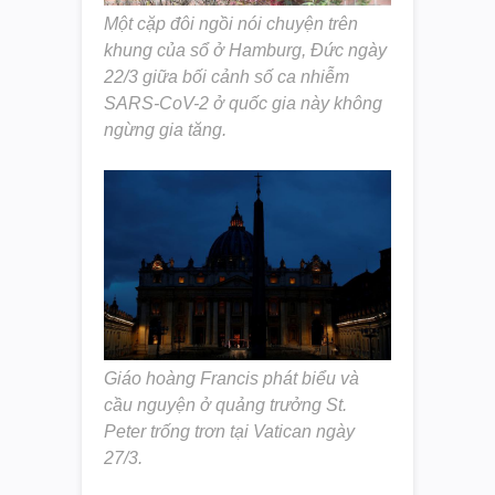
Một cặp đôi ngồi nói chuyện trên
khung của sổ ở Hamburg, Đức ngày
22/3 giữa bối cảnh số ca nhiễm
SARS-CoV-2 ở quốc gia này không
ngừng gia tăng.
Giáo hoàng Francis phát biểu và
cầu nguyện ở quảng trưởng St.
Peter trống trơn tại Vatican ngày
27/3.