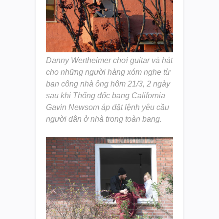
Danny Wertheimer chơi guitar và hát
cho những người hàng xóm nghe từ
ban công nhà ông hôm 21/3, 2 ngày
sau khi Thống đốc bang California
Gavin Newsom áp đặt lệnh yêu cầu
người dân ở nhà trong toàn bang.