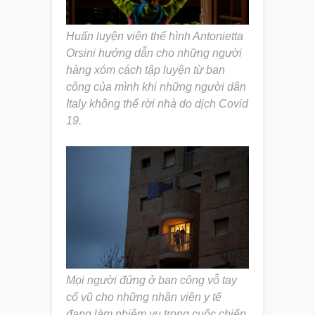
Huấn luyện viên thể hình Antonietta
Orsini hướng dẫn cho những người
hàng xóm cách tập luyện từ ban
công của mình khi những người dân
Italy không thể rời nhà do dịch Covid
19.
Mọi người đứng ở ban công vỗ tay
cổ vũ cho những nhân viên y tế
đang làm nhiệm vụ trong cuộc chiến