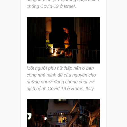
chống Covid-19 ở Israel.
Một người phụ nữ thắp nến ở ban
công nhà mình để cầu nguyện cho
những người đang chống chọi với
dịch bệnh Covid-19 ở Rome, Italy.