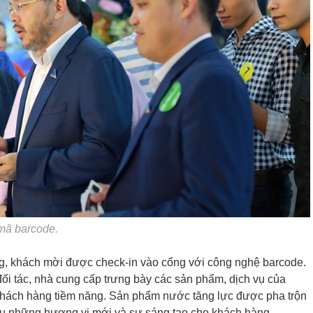
mã barcode.
ng, khách mời được check-in vào cổng với công nghệ barcode.
ối tác, nhà cung cấp trưng bày các sản phẩm, dịch vụ của
y khách hàng tiềm năng. Sản phẩm nước tăng lực được pha trộn
ệu những hương vị mới và sự sáng tạo cho khách hàng.