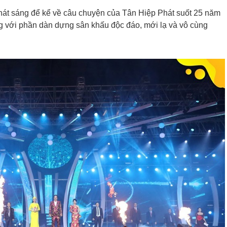
hát sáng để kể về câu chuyện của Tân Hiệp Phát suốt 25 năm
g với phần dàn dựng sân khấu độc đáo, mới lạ và vô cùng