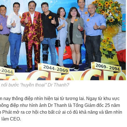
ể nối bước “huyền thoại” Dr Thanh?
m nay thông điệp nhìn hiện tại từ tương lai. Ngay từ khu vực
 thông điệp như hình ảnh Dr Thanh là Tổng Giám đốc 25 năm
 Phát mở ra cơ hội cho bất cứ ai có đủ khả năng và tầm nhìn
n làm CEO.