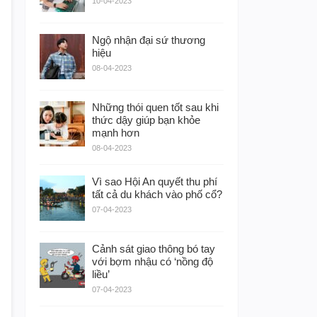
10-04-2023
Ngộ nhận đại sứ thương
hiệu
08-04-2023
Những thói quen tốt sau khi
thức dậy giúp bạn khỏe
mạnh hơn
08-04-2023
Vì sao Hội An quyết thu phí
tất cả du khách vào phố cổ?
07-04-2023
Cảnh sát giao thông bó tay
với bợm nhậu có ‘nồng độ
liều’
07-04-2023