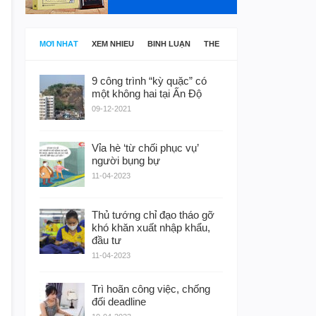
MỚI NHẤT
XEM NHIỀU
BÌNH LUẬN
THẺ
9 công trình “kỳ quặc” có
một không hai tại Ấn Độ
09-12-2021
Vỉa hè ‘từ chối phục vụ’
người bụng bự
11-04-2023
Thủ tướng chỉ đạo tháo gỡ
khó khăn xuất nhập khẩu,
đầu tư
11-04-2023
Trì hoãn công việc, chống
đối deadline