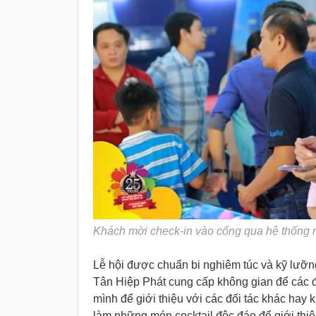
Khách mời check-in vào cổng qua hệ thống 
Lễ hội được chuẩn bi nghiêm túc và kỹ lưỡ
Tân Hiệp Phát cung cấp không gian để các đ
mình để giới thiệu với các đối tác khác ha
làm những món cocktail độc đáo để giới thi