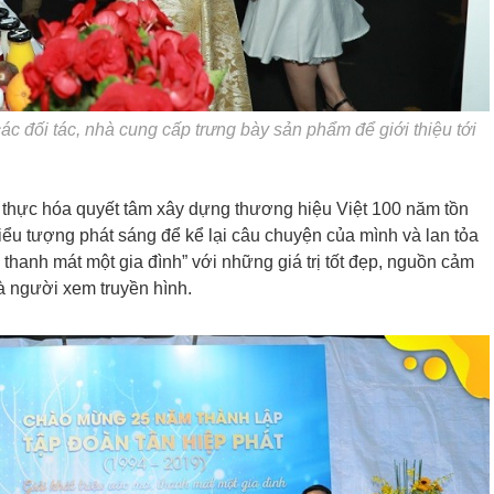
ác đối tác, nhà cung cấp trưng bày sản phẩm để giới thiệu tới
n thực hóa quyết tâm xây dựng thương hiệu Việt 100 năm tồn
iểu tượng phát sáng để kể lại câu chuyện của mình và lan tỏa
 thanh mát một gia đình” với những giá trị tốt đẹp, nguồn cảm
à người xem truyền hình.