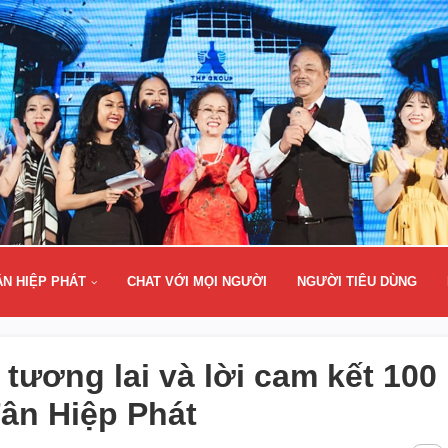
ÂN HIỆP PHÁT
CHAT VỚI MỌI NGƯỜI
NGƯỜI TIÊU DÙNG
tương lai và lời cam kết 100
Tân Hiệp Phát